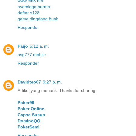
www.cfb8.net
ayamlaga burma
daftar s128
game dingdong buah
Responder
Paijo
5:12 a. m.
osg777 mobile
Responder
Davidteo07
9:27 p. m.
Artikel yang menarik. Thanks for sharing.
Poker99
Poker Online
Capsa Susun
DominoQQ
PokerSemi
Responder