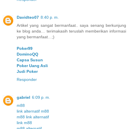
Davidteo07
8:40 p. m.
Artikel yang sangat bermanfaat.. saya senang berkunjung
ke blog anda… terimakasih teruslah memberikan informasi
yang bermanfaat…;)
Poker99
DominoQQ
Capsa Susun
Poker Uang Asli
Judi Poker
Responder
gabriel
6:09 p. m.
m88
link alternatif m88
m88 link alternatif
link m88
m88 alternatif