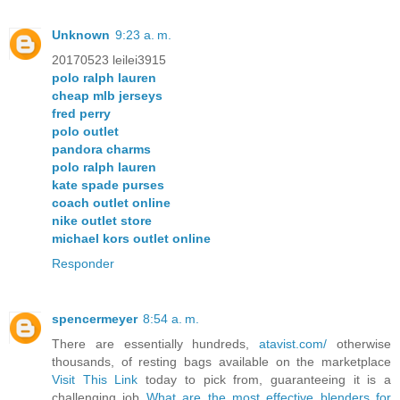
Unknown
9:23 a. m.
20170523 leilei3915
polo ralph lauren
cheap mlb jerseys
fred perry
polo outlet
pandora charms
polo ralph lauren
kate spade purses
coach outlet online
nike outlet store
michael kors outlet online
Responder
spencermeyer
8:54 a. m.
There are essentially hundreds,
atavist.com/
otherwise
thousands, of resting bags available on the marketplace
Visit This Link
today to pick from, guaranteeing it is a
challenging job
What are the most effective blenders for