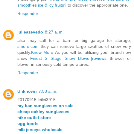
smoothies ice & icy fruits?
to discover the appropriate one.
Responder
julieazevedo
8:27 a. m.
also may call for a barn or big garage for storage,
smore.com
they can remove large swathes of snow very
quickly.
Know More
As you will be utilizing your brand-new
snow
Finest 2 Stage Snow Blower|reviews
thrower or
blower in seriously cold temperatures.
Responder
Unknown
7:58 a. m.
20170915 leilei3915
ray ban sunglasses on sale
cheap oakley sunglasses
nike outlet store
ugg boots
mlb jerseys wholesale