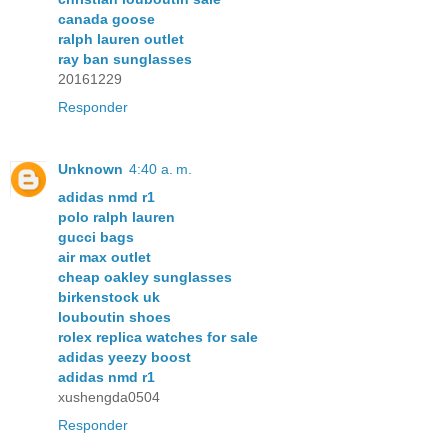
canada goose
ralph lauren outlet
ray ban sunglasses
20161229
Responder
Unknown
4:40 a. m.
adidas nmd r1
polo ralph lauren
gucci bags
air max outlet
cheap oakley sunglasses
birkenstock uk
louboutin shoes
rolex replica watches for sale
adidas yeezy boost
adidas nmd r1
xushengda0504
Responder