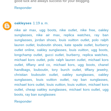
good luck and always success for your blogging.
Responder
oakleyses
1:19 a. m.
nike air max
,
ugg boots
,
nike outlet
,
nike free
,
oakley
sunglasses
,
nike air max
,
replica watches
,
ray ban
sunglasses
,
jordan shoes
,
louis vuitton outlet
,
polo ralph
lauren outlet
,
louboutin shoes
,
kate spade outlet
,
burberry
outlet online
,
oakley sunglasses
,
louis vuitton
,
ugg boots
,
longchamp outlet
,
gucci outlet
,
burberry
,
replica watches
,
michael kors outlet
,
polo ralph lauren outlet
,
michael kors
outlet
,
tiffany and co
,
michael kors
,
ugg boots
,
chanel
handbags
,
louboutin
,
tory burch outlet
,
tiffany jewelry
,
christian louboutin outlet
,
oakley sunglasses
,
oakley
sunglasses
,
louis vuitton outlet
,
ray ban sunglasses
,
michael kors outlet
,
louis vuitton
,
louis vuitton
,
michael kors
outlet
,
cheap oakley sunglasses
,
michael kors outlet
,
ugg
boots
,
ray ban sunglasses
Responder