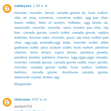
oakleyses
1:24 a. m.
moncler
,
moncler
,
lancel
,
canada goose uk
,
louis vuitton
,
nike air max
,
converse
,
converse outlet
,
ugg pas cher
,
karen millen
,
links of london
,
hollister
,
ugg boots uk
,
swarovski
,
moncler
,
moncler
,
vans
,
montre pas cher
,
ray
ban
,
canada goose
,
coach outlet
,
canada goose
,
replica
watches
,
thomas sabo
,
moncler
,
gucci
,
sac louis vuitton pas
cher
,
ugg,ugg australia,ugg italia
,
moncler outlet
,
doke
gabbana outlet
,
juicy couture outlet
,
louis vuitton
,
pandora
charms
,
toms shoes
,
supra shoes
,
pandora jewelry
,
pandora jewelry
,
pandora charms
,
ugg,uggs,uggs canada
,
moncler
,
canada goose
,
canada goose outlet
,
marc jacobs
,
moncler
,
canada goose outlet
,
louis vuitton
,
hollister
,
barbour
,
canada goose
,
doudoune canada goose
,
swarovski crystal
,
bottes ugg
Responder
Unknown
4:57 a. m.
jianbin0701