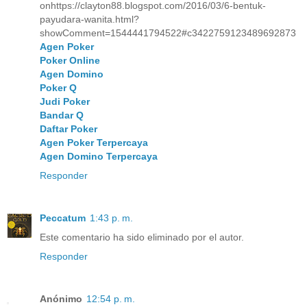
onhttps://clayton88.blogspot.com/2016/03/6-bentuk-
payudara-wanita.html?
showComment=1544441794522#c3422759123489692873
Agen Poker
Poker Online
Agen Domino
Poker Q
Judi Poker
Bandar Q
Daftar Poker
Agen Poker Terpercaya
Agen Domino Terpercaya
Responder
Peccatum
1:43 p. m.
Este comentario ha sido eliminado por el autor.
Responder
Anónimo
12:54 p. m.