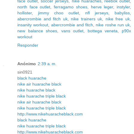
face outlet
,
soccer jerseys
,
nike huaraches
,
reebok outlet
,
north face outlet
,
ferragamo shoes
,
herve leger
,
instyler
,
hollister
,
jimmy choo outlet
,
nfl jerseys
,
babyliss
,
abercrombie and fitch uk
,
nike trainers uk
,
nike free uk
,
insanity workout
,
abercrombie and fitch
,
nike roshe run uk
,
new balance shoes
,
vans outlet
,
bottega veneta
,
p90x
workout
Responder
Anónimo
2:39 a. m.
sin0921
black huarache
nike air huarache black
nike huarache black
nike huarache triple black
nike air huarache black
nike huarache triple black
http://www.nikehuaracheblack.com
black huarache
nike huarache triple black
http://www.nikehuaracheblack.com