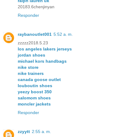
ralph lauren uk
20183.6chenjinyan
Responder
raybanoutlet001
5:52 a. m.
zzzzz2018.5.23
los angeles lakers jerseys
jordan shoes
michael kors handbags
nike store
nike trainers
canada goose outlet
louboutin shoes
yeezy boost 350
salomom shoes
moncler jackets
Responder
zzyytt
2:55 a. m.