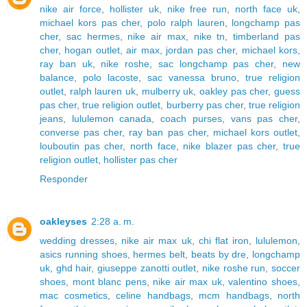
nike air force
,
hollister uk
,
nike free run
,
north face uk
,
michael kors pas cher
,
polo ralph lauren
,
longchamp pas
cher
,
sac hermes
,
nike air max
,
nike tn
,
timberland pas
cher
,
hogan outlet
,
air max
,
jordan pas cher
,
michael kors
,
ray ban uk
,
nike roshe
,
sac longchamp pas cher
,
new
balance
,
polo lacoste
,
sac vanessa bruno
,
true religion
outlet
,
ralph lauren uk
,
mulberry uk
,
oakley pas cher
,
guess
pas cher
,
true religion outlet
,
burberry pas cher
,
true religion
jeans
,
lululemon canada
,
coach purses
,
vans pas cher
,
converse pas cher
,
ray ban pas cher
,
michael kors outlet
,
louboutin pas cher
,
north face
,
nike blazer pas cher
,
true
religion outlet
,
hollister pas cher
Responder
oakleyses
2:28 a. m.
wedding dresses
,
nike air max uk
,
chi flat iron
,
lululemon
,
asics running shoes
,
hermes belt
,
beats by dre
,
longchamp
uk
,
ghd hair
,
giuseppe zanotti outlet
,
nike roshe run
,
soccer
shoes
,
mont blanc pens
,
nike air max uk
,
valentino shoes
,
mac cosmetics
,
celine handbags
,
mcm handbags
,
north