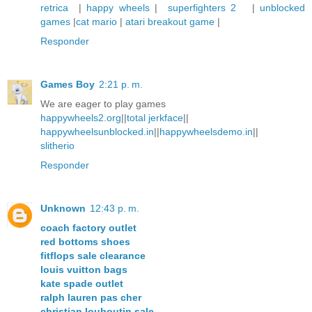
retrica
|
happy wheels
|
superfighters 2
|
unblocked
games
|
cat mario
|
atari breakout game
|
Responder
Games Boy
2:21 p. m.
We are eager to play games
happywheels2.org
||
total jerkface
||
happywheelsunblocked.in
||
happywheelsdemo.in
||
slitherio
Responder
Unknown
12:43 p. m.
coach factory outlet
red bottoms shoes
fitflops sale clearance
louis vuitton bags
kate spade outlet
ralph lauren pas cher
christian louboutin sale