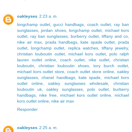
oakleyses
2:23 a. m.
longchamp outlet
,
gucci handbags
,
coach outlet
,
ray ban
sunglasses
,
jordan shoes
,
longchamp outlet
,
michael kors
outlet
,
ray ban sunglasses
,
burberry outlet
,
tiffany and co
,
nike air max
,
prada handbags
,
kate spade outlet
,
prada
outlet
,
longchamp outlet
,
replica watches
,
tiffany jewelry
,
christian louboutin outlet
,
michael kors outlet
,
polo ralph
lauren outlet online
,
coach outlet
,
nike outlet
,
christian
louboutin
,
christian louboutin shoes
,
tory burch outlet
,
michael kors outlet store
,
coach outlet store online
,
oakley
sunglasses
,
chanel handbags
,
kate spade
,
michael kors
outlet online
,
oakley sunglasses wholesale
,
christian
louboutin uk
,
oakley sunglasses
,
polo outlet
,
burberry
handbags
,
nike free
,
michael kors outlet online
,
michael
kors outlet online
,
nike air max
Responder
oakleyses
2:25 a. m.