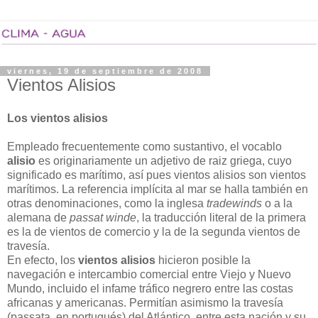
viernes, 19 de septiembre de 2008
Vientos Alisios
Los vientos alisios
Empleado frecuentemente como sustantivo, el vocablo
alisio
es originariamente un adjetivo de raiz griega, cuyo
significado es marítimo, así pues vientos alisios son vientos
marítimos. La referencia implícita al mar se halla también en
otras denominaciones, como la inglesa
tradewinds
o a la
alemana de
passat winde
, la traducción literal de la primera
es la de vientos de comercio y la de la segunda vientos de
travesía.
En efecto, los
vientos alisios
hicieron posible la
navegación e intercambio comercial entre Viejo y Nuevo
Mundo, incluido el infame tráfico negrero entre las costas
africanas y americanas. Permitían asimismo la travesía
(passata, en portugués) del Atlántico, entre esta nación y su