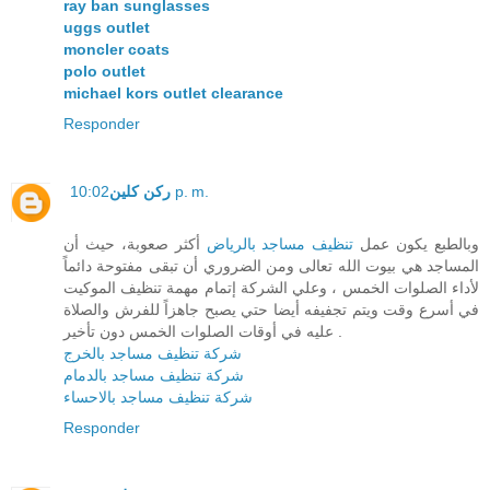
ray ban sunglasses
uggs outlet
moncler coats
polo outlet
michael kors outlet clearance
Responder
ركن كلين
10:02 p. m.
وبالطبع يكون عمل
تنظيف مساجد بالرياض
أكثر صعوبة، حيث أن
المساجد هي بيوت الله تعالى ومن الضروري أن تبقى مفتوحة دائماً
لأداء الصلوات الخمس ، وعلي الشركة إتمام مهمة تنظيف الموكيت
في أسرع وقت ويتم تجفيفه أيضا حتي يصبح جاهزاً للفرش والصلاة
عليه في أوقات الصلوات الخمس دون تأخير .
شركة تنظيف مساجد بالخرج
شركة تنظيف مساجد بالدمام
شركة تنظيف مساجد بالاحساء
Responder