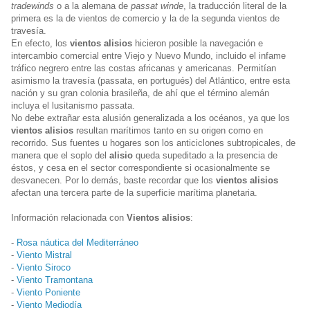
tradewinds
o a la alemana de
passat winde
, la traducción literal de la
primera es la de vientos de comercio y la de la segunda vientos de
travesía.
En efecto, los
vientos alisios
hicieron posible la navegación e
intercambio comercial entre Viejo y Nuevo Mundo, incluido el infame
tráfico negrero entre las costas africanas y americanas. Permitían
asimismo la travesía (passata, en portugués) del Atlántico, entre esta
nación y su gran colonia brasileña, de ahí que el término alemán
incluya el lusitanismo passata.
No debe extrañar esta alusión generalizada a los océanos, ya que los
vientos alisios
resultan marítimos tanto en su origen como en
recorrido. Sus fuentes u hogares son los anticiclones subtropicales, de
manera que el soplo del
alisio
queda supeditado a la presencia de
éstos, y cesa en el sector correspondiente si ocasionalmente se
desvanecen. Por lo demás, baste recordar que los
vientos alisios
afectan una tercera parte de la superficie marítima planetaria.
Información relacionada con
Vientos alisios
:
-
Rosa náutica del Mediterráneo
-
Viento Mistral
-
Viento Siroco
-
Viento Tramontana
-
Viento Poniente
-
Viento Mediodía