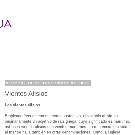
viernes, 19 de septiembre de 2008
Vientos Alisios
Los vientos alisios
Empleado frecuentemente como sustantivo, el vocablo
alisio
es
originariamente un adjetivo de raiz griega, cuyo significado es marítimo,
así pues vientos alisios son vientos marítimos. La referencia implícita
al mar se halla también en otras denominaciones, como la inglesa