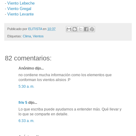
-
Viento Lebeche
-
Viento Gregal
-
Viento Levante
Publicado por
ELITISTA
en
10:37
Etiquetas:
Clima
,
Vientos
82 comentarios:
Anónimo dijo...
no contiene mucha información como los elementos que
conforman los vientos alisios :P
5:30 a. m.
friv 5
dijo...
Lo que escriba puede ayudarnos a entender más. Qué llevar y
lo que se comparte en detalle.
6:33 a. m.