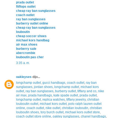
prada outlet
fitflops outlet
cheap ray ban sunglasses
coach outlet
ray ban sunglasses
burberry outlet online
cheap ray ban sunglasses
louboutin
cheap soccer shoes
michael kors handbag
air max shoes
burberry sale
abercrombie
louboutin pas cher
3:35 a. m.
oakleyses
dijo...
longchamp outlet
,
gucci handbags
,
coach outlet
,
ray ban
sunglasses
,
jordan shoes
,
longchamp outlet
,
michael kors
outlet
,
ray ban sunglasses
,
burberry outlet
,
tiffany and co
,
nike
air max
,
prada handbags
,
kate spade outlet
,
prada outlet
,
longchamp outlet
,
replica watches
,
tiffany jewelry
,
christian
louboutin outlet
,
michael kors outlet
,
polo ralph lauren outlet
online
,
coach outlet
,
nike outlet
,
christian louboutin
,
christian
louboutin shoes
,
tory burch outlet
,
michael kors outlet store
,
coach outlet store online
,
oakley sunglasses
,
chanel handbags
,