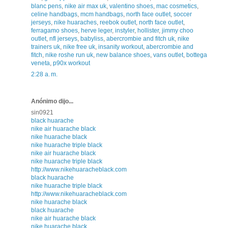
blanc pens
,
nike air max uk
,
valentino shoes
,
mac cosmetics
,
celine handbags
,
mcm handbags
,
north face outlet
,
soccer
jerseys
,
nike huaraches
,
reebok outlet
,
north face outlet
,
ferragamo shoes
,
herve leger
,
instyler
,
hollister
,
jimmy choo
outlet
,
nfl jerseys
,
babyliss
,
abercrombie and fitch uk
,
nike
trainers uk
,
nike free uk
,
insanity workout
,
abercrombie and
fitch
,
nike roshe run uk
,
new balance shoes
,
vans outlet
,
bottega
veneta
,
p90x workout
2:28 a. m.
Anónimo dijo...
sin0921
black huarache
nike air huarache black
nike huarache black
nike huarache triple black
nike air huarache black
nike huarache triple black
http://www.nikehuaracheblack.com
black huarache
nike huarache triple black
http://www.nikehuaracheblack.com
nike huarache black
black huarache
nike air huarache black
nike huarache black