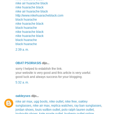
nike air huarache black
nike huarache black
nike air huarache black
http://www.nikehuaracheblack.com
black huarache
nike huarache black
black huarache
nike huarache black
nike huarache black
black huarache
black huarache
2:39 a. m.
OBAT PSORIASIS
dijo...
sorry I helped to establish the link.
your website is very good and this article is very useful.
good luck and always success for your blogging.
5:32 a. m.
oakleyses
dijo...
nike air max
,
ugg boots
,
nike outlet
,
nike free
,
oakley
sunglasses
,
nike air max
,
replica watches
,
ray ban sunglasses
,
jordan shoes
,
louis vuitton outlet
,
polo ralph lauren outlet
,
louboutin shoes
,
kate spade outlet
,
burberry outlet online
,