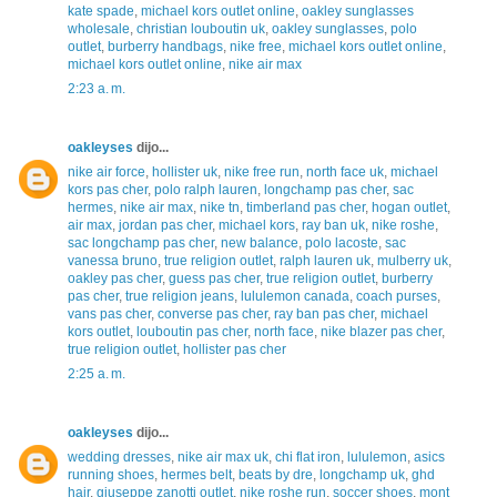
kate spade
,
michael kors outlet online
,
oakley sunglasses
wholesale
,
christian louboutin uk
,
oakley sunglasses
,
polo
outlet
,
burberry handbags
,
nike free
,
michael kors outlet online
,
michael kors outlet online
,
nike air max
2:23 a. m.
oakleyses
dijo...
nike air force
,
hollister uk
,
nike free run
,
north face uk
,
michael
kors pas cher
,
polo ralph lauren
,
longchamp pas cher
,
sac
hermes
,
nike air max
,
nike tn
,
timberland pas cher
,
hogan outlet
,
air max
,
jordan pas cher
,
michael kors
,
ray ban uk
,
nike roshe
,
sac longchamp pas cher
,
new balance
,
polo lacoste
,
sac
vanessa bruno
,
true religion outlet
,
ralph lauren uk
,
mulberry uk
,
oakley pas cher
,
guess pas cher
,
true religion outlet
,
burberry
pas cher
,
true religion jeans
,
lululemon canada
,
coach purses
,
vans pas cher
,
converse pas cher
,
ray ban pas cher
,
michael
kors outlet
,
louboutin pas cher
,
north face
,
nike blazer pas cher
,
true religion outlet
,
hollister pas cher
2:25 a. m.
oakleyses
dijo...
wedding dresses
,
nike air max uk
,
chi flat iron
,
lululemon
,
asics
running shoes
,
hermes belt
,
beats by dre
,
longchamp uk
,
ghd
hair
,
giuseppe zanotti outlet
,
nike roshe run
,
soccer shoes
,
mont