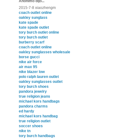
Anónimo dijo...
2015-7-8 xiaozhengm
coach outlet online
oakley sunglass
kate spade
kate spade outlet
tory burch outlet online
tory burch outlet
burberry scarf
coach outlet online
oakley sunglasses wholesale
borse gucci
nike air force
air max 95
nike blazer low
polo ralph lauren outlet
oakley sunglasses outlet
tory burch shoes
pandora jewelry
true religion jeans
michael kors handbags
pandora charms
ed hardy
michael kors handbag
true religion outlet
soccer shoes
nike tn
tory burch handbags