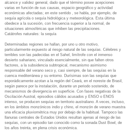
alcance y validez general, dado que el término posee acepciones
varias en función de sus causas, espacio geográfico y actividad
económicas afectadas; en este sentido , se habla, por ejemplo, de
sequía agrícola o sequía hidrológica y meteorológica. Esta última
obedece a la sucesión, con frecuencia superior a la normal, de
situaciones atmosféricas que inhiben las precipitaciones.
Catátrofes naturales: la sequía
Determinadas regiones se hallan, por uno u otro motivo,
particularmente expuesto al riesgo natural de las sequías. Célebres y
terribles son las padecidas en el Sahel, limítrofe con el inmenso
desierto sahariano, vinculado esencialmente, sin que falten otros
factores, a la subsidencia subtropical, mecanismo asimismo
responsable del verano seco y, casi siempre, de las sequías en la
cuenca mediterránea y su entorno. Durísimas son las sequías que
esporádicamente azotan a la región del Ceará, en el noreste de Brasil,
según parece por la instalación, durante un periodo sostenido, de
mecanismos de divergencia en superficie. Con fases negativas de la
Oscilación Austral, episodios cálidos acusados y ENSO o ENOS
intenso, se producen sequías en territorio australiano. A veces, incluso,
en los ámbitos monzónicos indio y chino, el monzón de verano muestra
una eficacia pluviométrica muy por debajo de la habitual. Tampoco las
llanuras centrales de Estados Unidos resultan ajenas al riesgo de las
sequías, con un episodio tan conocido como la sonada Dust Bowl, de
los años treinta, en plena crisis económica.