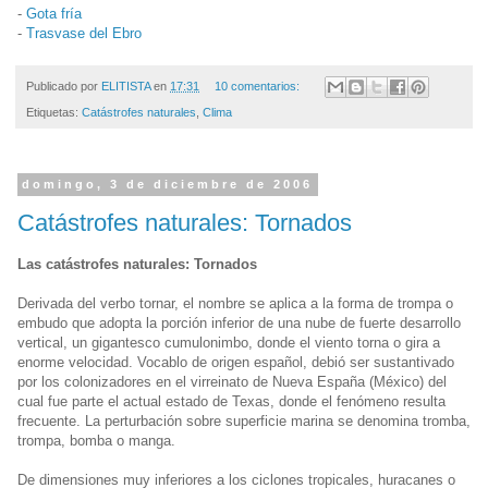
-
Gota fría
-
Trasvase del Ebro
Publicado por
ELITISTA
en
17:31
10 comentarios:
Etiquetas:
Catástrofes naturales
,
Clima
domingo, 3 de diciembre de 2006
Catástrofes naturales: Tornados
Las catástrofes naturales: Tornados
Derivada del verbo tornar, el nombre se aplica a la forma de trompa o
embudo que adopta la porción inferior de una nube de fuerte desarrollo
vertical, un gigantesco cumulonimbo, donde el viento torna o gira a
enorme velocidad. Vocablo de origen español, debió ser sustantivado
por los colonizadores en el virreinato de Nueva España (México) del
cual fue parte el actual estado de Texas, donde el fenómeno resulta
frecuente. La perturbación sobre superficie marina se denomina tromba,
trompa, bomba o manga.
De dimensiones muy inferiores a los ciclones tropicales, huracanes o