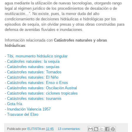
agua mediante la utilización de nuevas tecnologías, otorgando rango
legal al régimen jurídico de los procedimientos de desalación o de
reutilización…”. No existe, pues, la menor duda del alto
condicionamiento de decisiones hidráulicas e hidrológicas por los
episodios de sequía, sin olvidar presas y otras obras construidas para
defensa de avenidas fluviales e inundaciones.
Información relacionada con
Catástrofes naturales y obras
hidráulicas
:
-
Tibi, monumento hidráulico singular
-
Catátrofes naturales: la sequía
-
Catástrofes naturales: sequías
-
Catástrofes naturales: Tornados
-
Catástrofes naturales: El Niño
-
Catástrofes naturales: Enso o Enos
-
Catástrofes naturales: Oscilación Austral
-
Catástrofes naturales: ciclones tropicales
-
Catástrofes naturales: tsunamis
-
Gota fría
-
Inundación Valencia 1957
-
Trasvase del Ebro
Publicado por
ELITISTA
en
11:45
13 comentarios: