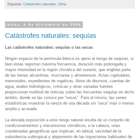
Etiquetas:
Catástrofes naturales
,
Clima
lunes, 4 de diciembre de 2006
Catástrofes naturales: sequías
Las catástrofes naturales: sequías o las secas
Ningún espacio de la península ibérica es ajeno al riesgo de sequías, si
bien éstas registran máxima frecuencia, duración más prolongada y
mayor intensidad en la región climática del sureste, que engloba parte
de las tierras alicantinas, murcianas y almerienses. Actas capitulares,
memoriales, expedientes de rogativas, libros de diezmos, cuentas de
agua, anales hidrológicos, crónicas y otras variadas fuentes
proporcionan multitud de noticias sobre las frecuentes sequías en dicho
ámbito, donde se las conoce por “secas”. Para el mismo, las series
estadísticas muestran la rareza de una década sin “seca” más o menos
amplia y acusada.
La elevada exposición a este riesgo natural resulta de un conjunto de
condicionamientos y mecanismos climáticos; a la cabeza, unas
coordenadas geográficas que implican, en latitud, vecindad de la
subsidencia subtropical y alejamiento de las trayectorias habituales de