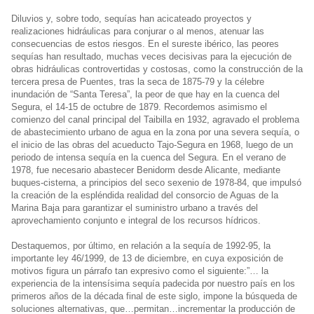
Diluvios y, sobre todo, sequías han acicateado proyectos y
realizaciones hidráulicas para conjurar o al menos, atenuar las
consecuencias de estos riesgos. En el sureste ibérico, las peores
sequías han resultado, muchas veces decisivas para la ejecución de
obras hidráulicas controvertidas y costosas, como la construcción de la
tercera presa de Puentes, tras la seca de 1875-79 y la célebre
inundación de “Santa Teresa”, la peor de que hay en la cuenca del
Segura, el 14-15 de octubre de 1879. Recordemos asimismo el
comienzo del canal principal del Taibilla en 1932, agravado el problema
de abastecimiento urbano de agua en la zona por una severa sequía, o
el inicio de las obras del acueducto Tajo-Segura en 1968, luego de un
periodo de intensa sequía en la cuenca del Segura. En el verano de
1978, fue necesario abastecer Benidorm desde Alicante, mediante
buques-cisterna, a principios del seco sexenio de 1978-84, que impulsó
la creación de la espléndida realidad del consorcio de Aguas de la
Marina Baja para garantizar el suministro urbano a través del
aprovechamiento conjunto e integral de los recursos hídricos.
Destaquemos, por último, en relación a la sequía de 1992-95, la
importante ley 46/1999, de 13 de diciembre, en cuya exposición de
motivos figura un párrafo tan expresivo como el siguiente:”… la
experiencia de la intensísima sequía padecida por nuestro país en los
primeros años de la década final de este siglo, impone la búsqueda de
soluciones alternativas, que…permitan…incrementar la producción de