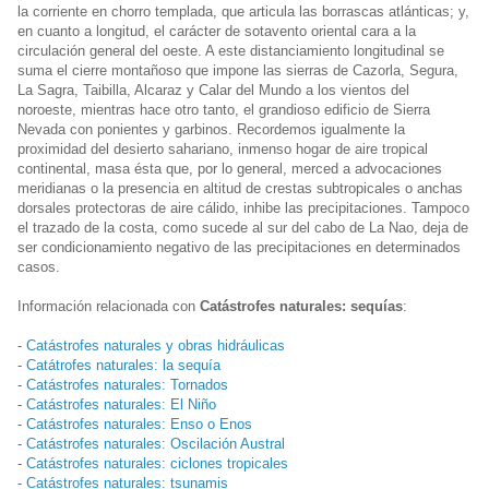
la corriente en chorro templada, que articula las borrascas atlánticas; y,
en cuanto a longitud, el carácter de sotavento oriental cara a la
circulación general del oeste. A este distanciamiento longitudinal se
suma el cierre montañoso que impone las sierras de Cazorla, Segura,
La Sagra, Taibilla, Alcaraz y Calar del Mundo a los vientos del
noroeste, mientras hace otro tanto, el grandioso edificio de Sierra
Nevada con ponientes y garbinos. Recordemos igualmente la
proximidad del desierto sahariano, inmenso hogar de aire tropical
continental, masa ésta que, por lo general, merced a advocaciones
meridianas o la presencia en altitud de crestas subtropicales o anchas
dorsales protectoras de aire cálido, inhibe las precipitaciones. Tampoco
el trazado de la costa, como sucede al sur del cabo de La Nao, deja de
ser condicionamiento negativo de las precipitaciones en determinados
casos.
Información relacionada con
Catástrofes naturales: sequías
:
-
Catástrofes naturales y obras hidráulicas
-
Catátrofes naturales: la sequía
-
Catástrofes naturales: Tornados
-
Catástrofes naturales: El Niño
-
Catástrofes naturales: Enso o Enos
-
Catástrofes naturales: Oscilación Austral
-
Catástrofes naturales: ciclones tropicales
-
Catástrofes naturales: tsunamis