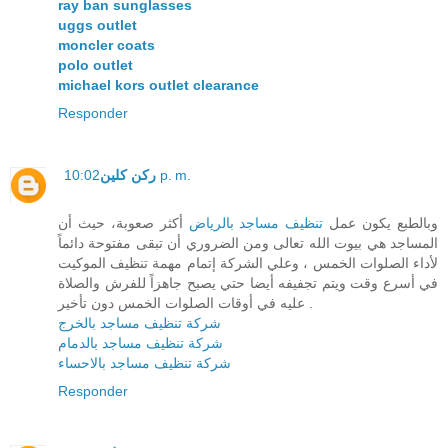
ray ban sunglasses
uggs outlet
moncler coats
polo outlet
michael kors outlet clearance
Responder
ركن كلين
10:02 p. m.
وبالطبع يكون عمل
تنظيف مساجد بالرياض
أكثر صعوبة، حيث أن
المساجد هي بيوت الله تعالى ومن الضروري أن تبقى مفتوحة دائماً
لأداء الصلوات الخمس ، وعلي الشركة إتمام مهمة تنظيف الموكيت
في أسرع وقت ويتم تجفيفه أيضا حتي يصبح جاهزاً للفرش والصلاة
عليه في أوقات الصلوات الخمس دون تأخير .
شركة تنظيف مساجد بالخرج
شركة تنظيف مساجد بالدمام
شركة تنظيف مساجد بالاحساء
Responder