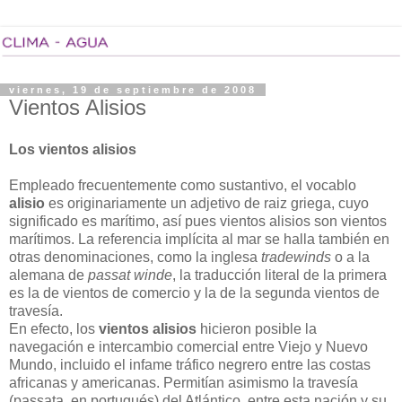
viernes, 19 de septiembre de 2008
Vientos Alisios
Los vientos alisios
Empleado frecuentemente como sustantivo, el vocablo
alisio
es originariamente un adjetivo de raiz griega, cuyo
significado es marítimo, así pues vientos alisios son vientos
marítimos. La referencia implícita al mar se halla también en
otras denominaciones, como la inglesa
tradewinds
o a la
alemana de
passat winde
, la traducción literal de la primera
es la de vientos de comercio y la de la segunda vientos de
travesía.
En efecto, los
vientos alisios
hicieron posible la
navegación e intercambio comercial entre Viejo y Nuevo
Mundo, incluido el infame tráfico negrero entre las costas
africanas y americanas. Permitían asimismo la travesía
(passata, en portugués) del Atlántico, entre esta nación y su