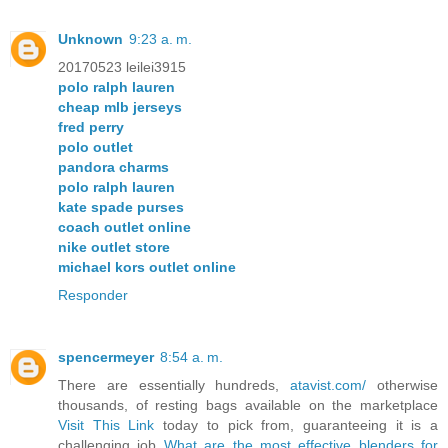
Unknown
9:23 a. m.
20170523 leilei3915
polo ralph lauren
cheap mlb jerseys
fred perry
polo outlet
pandora charms
polo ralph lauren
kate spade purses
coach outlet online
nike outlet store
michael kors outlet online
Responder
spencermeyer
8:54 a. m.
There are essentially hundreds,
atavist.com/
otherwise
thousands, of resting bags available on the marketplace
Visit This Link
today to pick from, guaranteeing it is a
challenging job
What are the most effective blenders for