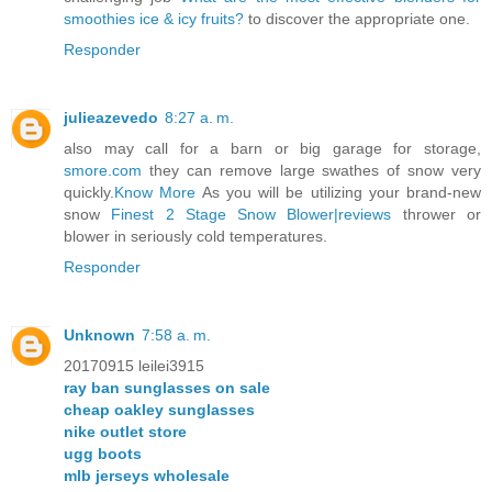
smoothies ice & icy fruits?
to discover the appropriate one.
Responder
julieazevedo
8:27 a. m.
also may call for a barn or big garage for storage,
smore.com
they can remove large swathes of snow very
quickly.
Know More
As you will be utilizing your brand-new
snow
Finest 2 Stage Snow Blower|reviews
thrower or
blower in seriously cold temperatures.
Responder
Unknown
7:58 a. m.
20170915 leilei3915
ray ban sunglasses on sale
cheap oakley sunglasses
nike outlet store
ugg boots
mlb jerseys wholesale