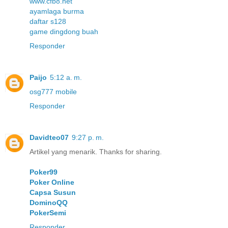
www.cfb8.net
ayamlaga burma
daftar s128
game dingdong buah
Responder
Paijo
5:12 a. m.
osg777 mobile
Responder
Davidteo07
9:27 p. m.
Artikel yang menarik. Thanks for sharing.
Poker99
Poker Online
Capsa Susun
DominoQQ
PokerSemi
Responder