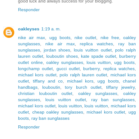
good luck and always success for your blogging.
Responder
oakleyses
1:19 a. m.
nike air max
,
ugg boots
,
nike outlet
,
nike free
,
oakley
sunglasses
,
nike air max
,
replica watches
,
ray ban
sunglasses
,
jordan shoes
,
louis vuitton outlet
,
polo ralph
lauren outlet
,
louboutin shoes
,
kate spade outlet
,
burberry
outlet online
,
oakley sunglasses
,
louis vuitton
,
ugg boots
,
longchamp outlet
,
gucci outlet
,
burberry
,
replica watches
,
michael kors outlet
,
polo ralph lauren outlet
,
michael kors
outlet
,
tiffany and co
,
michael kors
,
ugg boots
,
chanel
handbags
,
louboutin
,
tory burch outlet
,
tiffany jewelry
,
christian louboutin outlet
,
oakley sunglasses
,
oakley
sunglasses
,
louis vuitton outlet
,
ray ban sunglasses
,
michael kors outlet
,
louis vuitton
,
louis vuitton
,
michael kors
outlet
,
cheap oakley sunglasses
,
michael kors outlet
,
ugg
boots
,
ray ban sunglasses
Responder