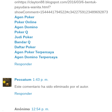
onhttps://clayton88.blogspot.com/2016/03/6-bentuk-
payudara-wanita.html?
showComment=1544441794522#c3422759123489692873
Agen Poker
Poker Online
Agen Domino
Poker Q
Judi Poker
Bandar Q
Daftar Poker
Agen Poker Terpercaya
Agen Domino Terpercaya
Responder
Peccatum
1:43 p. m.
Este comentario ha sido eliminado por el autor.
Responder
Anónimo
12:54 p. m.