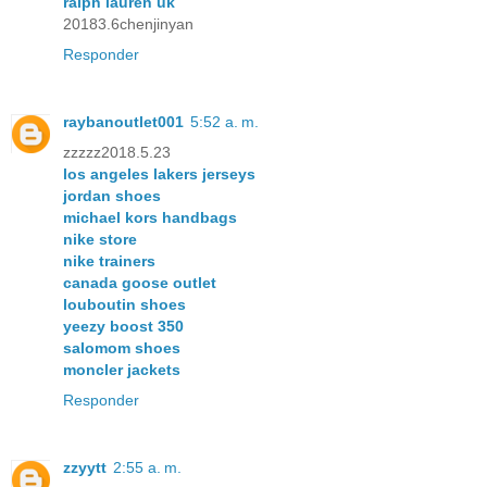
ralph lauren uk
20183.6chenjinyan
Responder
raybanoutlet001
5:52 a. m.
zzzzz2018.5.23
los angeles lakers jerseys
jordan shoes
michael kors handbags
nike store
nike trainers
canada goose outlet
louboutin shoes
yeezy boost 350
salomom shoes
moncler jackets
Responder
zzyytt
2:55 a. m.