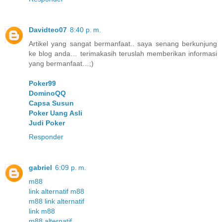
Davidteo07
8:40 p. m.
Artikel yang sangat bermanfaat.. saya senang berkunjung
ke blog anda… terimakasih teruslah memberikan informasi
yang bermanfaat…;)
Poker99
DominoQQ
Capsa Susun
Poker Uang Asli
Judi Poker
Responder
gabriel
6:09 p. m.
m88
link alternatif m88
m88 link alternatif
link m88
m88 alternatif