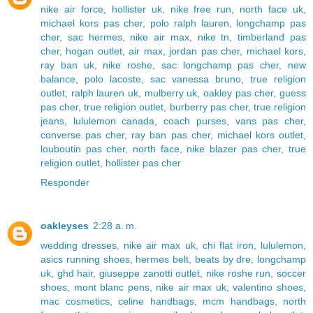
nike air force
,
hollister uk
,
nike free run
,
north face uk
,
michael kors pas cher
,
polo ralph lauren
,
longchamp pas
cher
,
sac hermes
,
nike air max
,
nike tn
,
timberland pas
cher
,
hogan outlet
,
air max
,
jordan pas cher
,
michael kors
,
ray ban uk
,
nike roshe
,
sac longchamp pas cher
,
new
balance
,
polo lacoste
,
sac vanessa bruno
,
true religion
outlet
,
ralph lauren uk
,
mulberry uk
,
oakley pas cher
,
guess
pas cher
,
true religion outlet
,
burberry pas cher
,
true religion
jeans
,
lululemon canada
,
coach purses
,
vans pas cher
,
converse pas cher
,
ray ban pas cher
,
michael kors outlet
,
louboutin pas cher
,
north face
,
nike blazer pas cher
,
true
religion outlet
,
hollister pas cher
Responder
oakleyses
2:28 a. m.
wedding dresses
,
nike air max uk
,
chi flat iron
,
lululemon
,
asics running shoes
,
hermes belt
,
beats by dre
,
longchamp
uk
,
ghd hair
,
giuseppe zanotti outlet
,
nike roshe run
,
soccer
shoes
,
mont blanc pens
,
nike air max uk
,
valentino shoes
,
mac cosmetics
,
celine handbags
,
mcm handbags
,
north