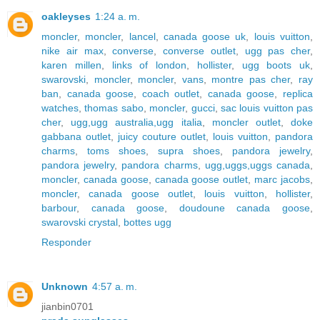
oakleyses
1:24 a. m.
moncler
,
moncler
,
lancel
,
canada goose uk
,
louis vuitton
,
nike air max
,
converse
,
converse outlet
,
ugg pas cher
,
karen millen
,
links of london
,
hollister
,
ugg boots uk
,
swarovski
,
moncler
,
moncler
,
vans
,
montre pas cher
,
ray
ban
,
canada goose
,
coach outlet
,
canada goose
,
replica
watches
,
thomas sabo
,
moncler
,
gucci
,
sac louis vuitton pas
cher
,
ugg,ugg australia,ugg italia
,
moncler outlet
,
doke
gabbana outlet
,
juicy couture outlet
,
louis vuitton
,
pandora
charms
,
toms shoes
,
supra shoes
,
pandora jewelry
,
pandora jewelry
,
pandora charms
,
ugg,uggs,uggs canada
,
moncler
,
canada goose
,
canada goose outlet
,
marc jacobs
,
moncler
,
canada goose outlet
,
louis vuitton
,
hollister
,
barbour
,
canada goose
,
doudoune canada goose
,
swarovski crystal
,
bottes ugg
Responder
Unknown
4:57 a. m.
jianbin0701