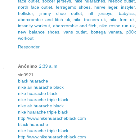
face outlet
,
soccer jerseys
,
nike huaraches
,
reebok outlet
,
north face outlet
,
ferragamo shoes
,
herve leger
,
instyler
,
hollister
,
jimmy choo outlet
,
nfl jerseys
,
babyliss
,
abercrombie and fitch uk
,
nike trainers uk
,
nike free uk
,
insanity workout
,
abercrombie and fitch
,
nike roshe run uk
,
new balance shoes
,
vans outlet
,
bottega veneta
,
p90x
workout
Responder
Anónimo
2:39 a. m.
sin0921
black huarache
nike air huarache black
nike huarache black
nike huarache triple black
nike air huarache black
nike huarache triple black
http://www.nikehuaracheblack.com
black huarache
nike huarache triple black
http://www.nikehuaracheblack.com