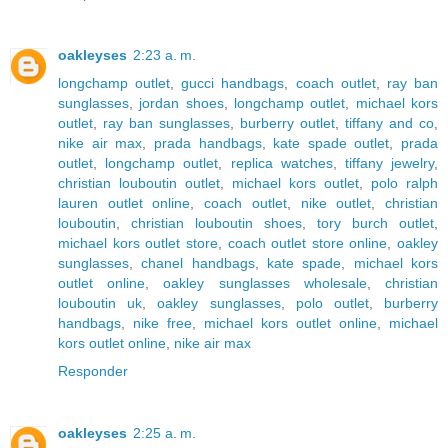
oakleyses
2:23 a. m.
longchamp outlet
,
gucci handbags
,
coach outlet
,
ray ban
sunglasses
,
jordan shoes
,
longchamp outlet
,
michael kors
outlet
,
ray ban sunglasses
,
burberry outlet
,
tiffany and co
,
nike air max
,
prada handbags
,
kate spade outlet
,
prada
outlet
,
longchamp outlet
,
replica watches
,
tiffany jewelry
,
christian louboutin outlet
,
michael kors outlet
,
polo ralph
lauren outlet online
,
coach outlet
,
nike outlet
,
christian
louboutin
,
christian louboutin shoes
,
tory burch outlet
,
michael kors outlet store
,
coach outlet store online
,
oakley
sunglasses
,
chanel handbags
,
kate spade
,
michael kors
outlet online
,
oakley sunglasses wholesale
,
christian
louboutin uk
,
oakley sunglasses
,
polo outlet
,
burberry
handbags
,
nike free
,
michael kors outlet online
,
michael
kors outlet online
,
nike air max
Responder
oakleyses
2:25 a. m.