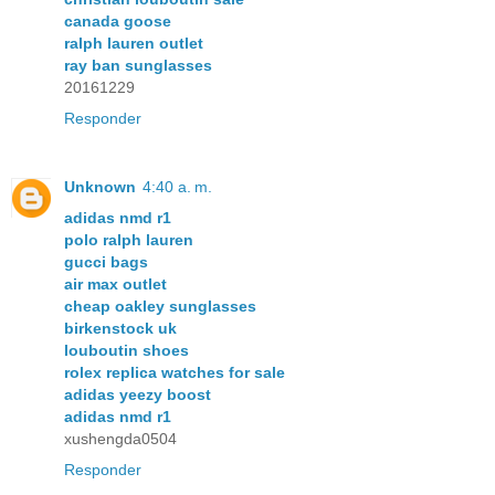
canada goose
ralph lauren outlet
ray ban sunglasses
20161229
Responder
Unknown
4:40 a. m.
adidas nmd r1
polo ralph lauren
gucci bags
air max outlet
cheap oakley sunglasses
birkenstock uk
louboutin shoes
rolex replica watches for sale
adidas yeezy boost
adidas nmd r1
xushengda0504
Responder