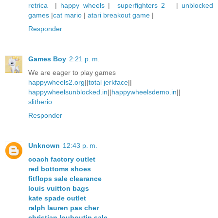
retrica
|
happy wheels
|
superfighters 2
|
unblocked
games
|
cat mario
|
atari breakout game
|
Responder
Games Boy
2:21 p. m.
We are eager to play games
happywheels2.org
||
total jerkface
||
happywheelsunblocked.in
||
happywheelsdemo.in
||
slitherio
Responder
Unknown
12:43 p. m.
coach factory outlet
red bottoms shoes
fitflops sale clearance
louis vuitton bags
kate spade outlet
ralph lauren pas cher
christian louboutin sale