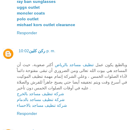
ray ban sunglasses
uggs outlet
moncler coats
polo outlet
michael kors outlet clearance
Responder
ركن كلين
10:02 p. m.
وبالطبع يكون عمل
تنظيف مساجد بالرياض
أكثر صعوبة، حيث أن
المساجد هي بيوت الله تعالى ومن الضروري أن تبقى مفتوحة دائماً
لأداء الصلوات الخمس ، وعلي الشركة إتمام مهمة تنظيف الموكيت
في أسرع وقت ويتم تجفيفه أيضا حتي يصبح جاهزاً للفرش والصلاة
عليه في أوقات الصلوات الخمس دون تأخير .
شركة تنظيف مساجد بالخرج
شركة تنظيف مساجد بالدمام
شركة تنظيف مساجد بالاحساء
Responder