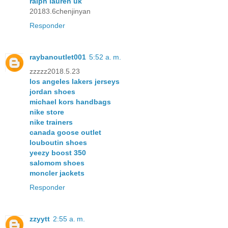
ralph lauren uk
20183.6chenjinyan
Responder
raybanoutlet001
5:52 a. m.
zzzzz2018.5.23
los angeles lakers jerseys
jordan shoes
michael kors handbags
nike store
nike trainers
canada goose outlet
louboutin shoes
yeezy boost 350
salomom shoes
moncler jackets
Responder
zzyytt
2:55 a. m.