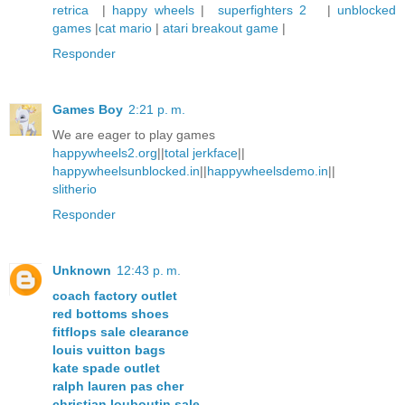
retrica
|
happy wheels
|
superfighters 2
|
unblocked
games
|
cat mario
|
atari breakout game
|
Responder
Games Boy
2:21 p. m.
We are eager to play games
happywheels2.org
||
total jerkface
||
happywheelsunblocked.in
||
happywheelsdemo.in
||
slitherio
Responder
Unknown
12:43 p. m.
coach factory outlet
red bottoms shoes
fitflops sale clearance
louis vuitton bags
kate spade outlet
ralph lauren pas cher
christian louboutin sale