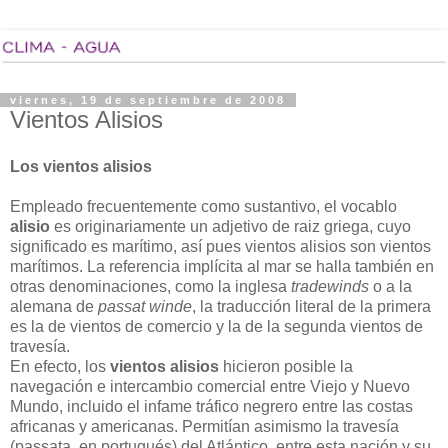
viernes, 19 de septiembre de 2008
Vientos Alisios
Los vientos alisios
Empleado frecuentemente como sustantivo, el vocablo
alisio
es originariamente un adjetivo de raiz griega, cuyo
significado es marítimo, así pues vientos alisios son vientos
marítimos. La referencia implícita al mar se halla también en
otras denominaciones, como la inglesa
tradewinds
o a la
alemana de
passat winde
, la traducción literal de la primera
es la de vientos de comercio y la de la segunda vientos de
travesía.
En efecto, los
vientos alisios
hicieron posible la
navegación e intercambio comercial entre Viejo y Nuevo
Mundo, incluido el infame tráfico negrero entre las costas
africanas y americanas. Permitían asimismo la travesía
(passata, en portugués) del Atlántico, entre esta nación y su