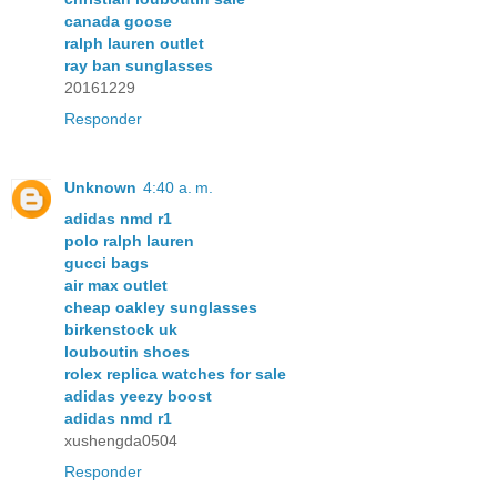
canada goose
ralph lauren outlet
ray ban sunglasses
20161229
Responder
Unknown
4:40 a. m.
adidas nmd r1
polo ralph lauren
gucci bags
air max outlet
cheap oakley sunglasses
birkenstock uk
louboutin shoes
rolex replica watches for sale
adidas yeezy boost
adidas nmd r1
xushengda0504
Responder