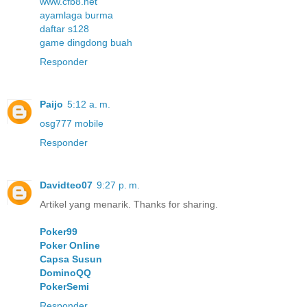
www.cfb8.net
ayamlaga burma
daftar s128
game dingdong buah
Responder
Paijo
5:12 a. m.
osg777 mobile
Responder
Davidteo07
9:27 p. m.
Artikel yang menarik. Thanks for sharing.
Poker99
Poker Online
Capsa Susun
DominoQQ
PokerSemi
Responder