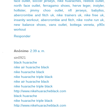
face outlet
,
soccer jerseys
,
nike huaraches
,
reebok outlet
,
north face outlet
,
ferragamo shoes
,
herve leger
,
instyler
,
hollister
,
jimmy choo outlet
,
nfl jerseys
,
babyliss
,
abercrombie and fitch uk
,
nike trainers uk
,
nike free uk
,
insanity workout
,
abercrombie and fitch
,
nike roshe run uk
,
new balance shoes
,
vans outlet
,
bottega veneta
,
p90x
workout
Responder
Anónimo
2:39 a. m.
sin0921
black huarache
nike air huarache black
nike huarache black
nike huarache triple black
nike air huarache black
nike huarache triple black
http://www.nikehuaracheblack.com
black huarache
nike huarache triple black
http://www.nikehuaracheblack.com