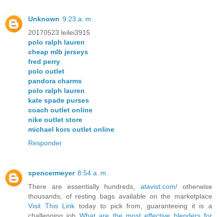
Unknown
9:23 a. m.
20170523 leilei3915
polo ralph lauren
cheap mlb jerseys
fred perry
polo outlet
pandora charms
polo ralph lauren
kate spade purses
coach outlet online
nike outlet store
michael kors outlet online
Responder
spencermeyer
8:54 a. m.
There are essentially hundreds,
atavist.com/
otherwise
thousands, of resting bags available on the marketplace
Visit This Link
today to pick from, guaranteeing it is a
challenging job
What are the most effective blenders for