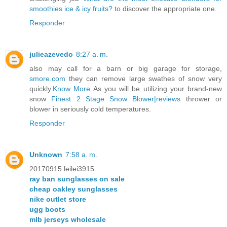
smoothies ice & icy fruits?
to discover the appropriate one.
Responder
julieazevedo
8:27 a. m.
also may call for a barn or big garage for storage,
smore.com
they can remove large swathes of snow very
quickly.
Know More
As you will be utilizing your brand-new
snow
Finest 2 Stage Snow Blower|reviews
thrower or
blower in seriously cold temperatures.
Responder
Unknown
7:58 a. m.
20170915 leilei3915
ray ban sunglasses on sale
cheap oakley sunglasses
nike outlet store
ugg boots
mlb jerseys wholesale