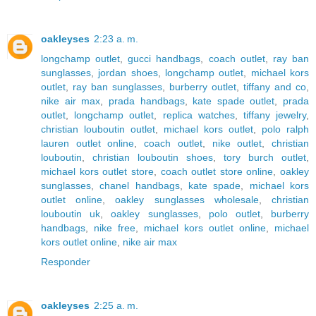
oakleyses
2:23 a. m.
longchamp outlet
,
gucci handbags
,
coach outlet
,
ray ban
sunglasses
,
jordan shoes
,
longchamp outlet
,
michael kors
outlet
,
ray ban sunglasses
,
burberry outlet
,
tiffany and co
,
nike air max
,
prada handbags
,
kate spade outlet
,
prada
outlet
,
longchamp outlet
,
replica watches
,
tiffany jewelry
,
christian louboutin outlet
,
michael kors outlet
,
polo ralph
lauren outlet online
,
coach outlet
,
nike outlet
,
christian
louboutin
,
christian louboutin shoes
,
tory burch outlet
,
michael kors outlet store
,
coach outlet store online
,
oakley
sunglasses
,
chanel handbags
,
kate spade
,
michael kors
outlet online
,
oakley sunglasses wholesale
,
christian
louboutin uk
,
oakley sunglasses
,
polo outlet
,
burberry
handbags
,
nike free
,
michael kors outlet online
,
michael
kors outlet online
,
nike air max
Responder
oakleyses
2:25 a. m.