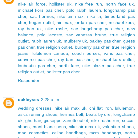
nike air force
,
hollister uk
,
nike free run
,
north face uk
,
michael kors pas cher
,
polo ralph lauren
,
longchamp pas
cher
,
sac hermes
,
nike air max
,
nike tn
,
timberland pas
cher
,
hogan outlet
,
air max
,
jordan pas cher
,
michael kors
,
ray ban uk
,
nike roshe
,
sac longchamp pas cher
,
new
balance
,
polo lacoste
,
sac vanessa bruno
,
true religion
outlet
,
ralph lauren uk
,
mulberry uk
,
oakley pas cher
,
guess
pas cher
,
true religion outlet
,
burberry pas cher
,
true religion
jeans
,
lululemon canada
,
coach purses
,
vans pas cher
,
converse pas cher
,
ray ban pas cher
,
michael kors outlet
,
louboutin pas cher
,
north face
,
nike blazer pas cher
,
true
religion outlet
,
hollister pas cher
Responder
oakleyses
2:28 a. m.
wedding dresses
,
nike air max uk
,
chi flat iron
,
lululemon
,
asics running shoes
,
hermes belt
,
beats by dre
,
longchamp
uk
,
ghd hair
,
giuseppe zanotti outlet
,
nike roshe run
,
soccer
shoes
,
mont blanc pens
,
nike air max uk
,
valentino shoes
,
mac cosmetics
,
celine handbags
,
mcm handbags
,
north