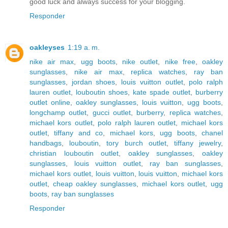
good luck and always success for your blogging.
Responder
oakleyses
1:19 a. m.
nike air max
,
ugg boots
,
nike outlet
,
nike free
,
oakley
sunglasses
,
nike air max
,
replica watches
,
ray ban
sunglasses
,
jordan shoes
,
louis vuitton outlet
,
polo ralph
lauren outlet
,
louboutin shoes
,
kate spade outlet
,
burberry
outlet online
,
oakley sunglasses
,
louis vuitton
,
ugg boots
,
longchamp outlet
,
gucci outlet
,
burberry
,
replica watches
,
michael kors outlet
,
polo ralph lauren outlet
,
michael kors
outlet
,
tiffany and co
,
michael kors
,
ugg boots
,
chanel
handbags
,
louboutin
,
tory burch outlet
,
tiffany jewelry
,
christian louboutin outlet
,
oakley sunglasses
,
oakley
sunglasses
,
louis vuitton outlet
,
ray ban sunglasses
,
michael kors outlet
,
louis vuitton
,
louis vuitton
,
michael kors
outlet
,
cheap oakley sunglasses
,
michael kors outlet
,
ugg
boots
,
ray ban sunglasses
Responder