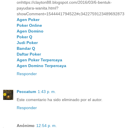
onhttps://clayton88.blogspot.com/2016/03/6-bentuk-
payudara-wanita.html?
showComment=1544441794522#c3422759123489692873
Agen Poker
Poker Online
Agen Domino
Poker Q
Judi Poker
Bandar Q
Daftar Poker
Agen Poker Terpercaya
Agen Domino Terpercaya
Responder
Peccatum
1:43 p. m.
Este comentario ha sido eliminado por el autor.
Responder
Anónimo
12:54 p. m.