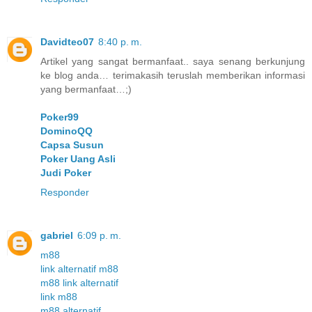
Davidteo07
8:40 p. m.
Artikel yang sangat bermanfaat.. saya senang berkunjung
ke blog anda… terimakasih teruslah memberikan informasi
yang bermanfaat…;)
Poker99
DominoQQ
Capsa Susun
Poker Uang Asli
Judi Poker
Responder
gabriel
6:09 p. m.
m88
link alternatif m88
m88 link alternatif
link m88
m88 alternatif