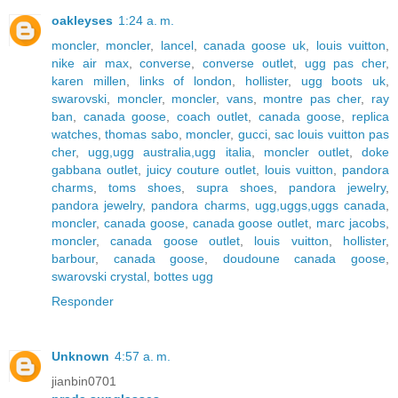
oakleyses
1:24 a. m.
moncler
,
moncler
,
lancel
,
canada goose uk
,
louis vuitton
,
nike air max
,
converse
,
converse outlet
,
ugg pas cher
,
karen millen
,
links of london
,
hollister
,
ugg boots uk
,
swarovski
,
moncler
,
moncler
,
vans
,
montre pas cher
,
ray
ban
,
canada goose
,
coach outlet
,
canada goose
,
replica
watches
,
thomas sabo
,
moncler
,
gucci
,
sac louis vuitton pas
cher
,
ugg,ugg australia,ugg italia
,
moncler outlet
,
doke
gabbana outlet
,
juicy couture outlet
,
louis vuitton
,
pandora
charms
,
toms shoes
,
supra shoes
,
pandora jewelry
,
pandora jewelry
,
pandora charms
,
ugg,uggs,uggs canada
,
moncler
,
canada goose
,
canada goose outlet
,
marc jacobs
,
moncler
,
canada goose outlet
,
louis vuitton
,
hollister
,
barbour
,
canada goose
,
doudoune canada goose
,
swarovski crystal
,
bottes ugg
Responder
Unknown
4:57 a. m.
jianbin0701