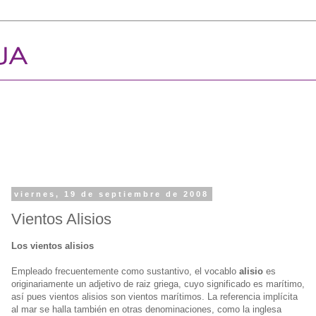
viernes, 19 de septiembre de 2008
Vientos Alisios
Los vientos alisios
Empleado frecuentemente como sustantivo, el vocablo
alisio
es
originariamente un adjetivo de raiz griega, cuyo significado es marítimo,
así pues vientos alisios son vientos marítimos. La referencia implícita
al mar se halla también en otras denominaciones, como la inglesa