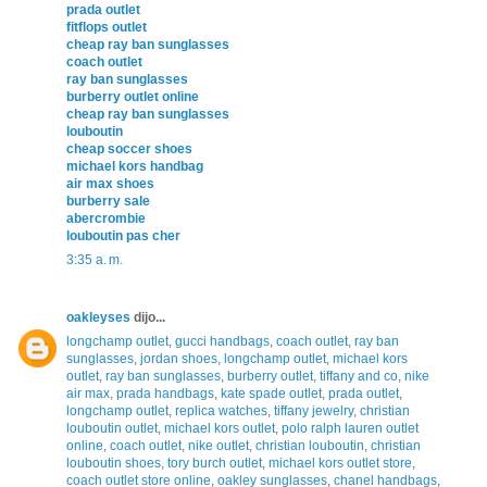
prada outlet
fitflops outlet
cheap ray ban sunglasses
coach outlet
ray ban sunglasses
burberry outlet online
cheap ray ban sunglasses
louboutin
cheap soccer shoes
michael kors handbag
air max shoes
burberry sale
abercrombie
louboutin pas cher
3:35 a. m.
oakleyses
dijo...
longchamp outlet
,
gucci handbags
,
coach outlet
,
ray ban
sunglasses
,
jordan shoes
,
longchamp outlet
,
michael kors
outlet
,
ray ban sunglasses
,
burberry outlet
,
tiffany and co
,
nike
air max
,
prada handbags
,
kate spade outlet
,
prada outlet
,
longchamp outlet
,
replica watches
,
tiffany jewelry
,
christian
louboutin outlet
,
michael kors outlet
,
polo ralph lauren outlet
online
,
coach outlet
,
nike outlet
,
christian louboutin
,
christian
louboutin shoes
,
tory burch outlet
,
michael kors outlet store
,
coach outlet store online
,
oakley sunglasses
,
chanel handbags
,