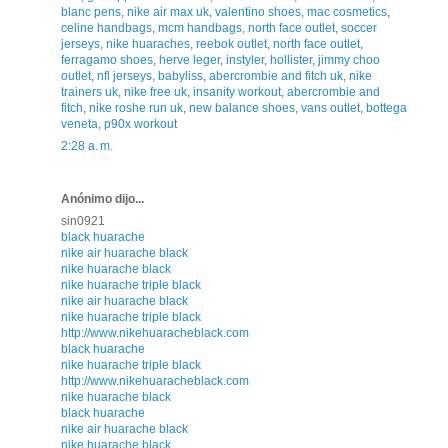
blanc pens
,
nike air max uk
,
valentino shoes
,
mac cosmetics
,
celine handbags
,
mcm handbags
,
north face outlet
,
soccer
jerseys
,
nike huaraches
,
reebok outlet
,
north face outlet
,
ferragamo shoes
,
herve leger
,
instyler
,
hollister
,
jimmy choo
outlet
,
nfl jerseys
,
babyliss
,
abercrombie and fitch uk
,
nike
trainers uk
,
nike free uk
,
insanity workout
,
abercrombie and
fitch
,
nike roshe run uk
,
new balance shoes
,
vans outlet
,
bottega
veneta
,
p90x workout
2:28 a. m.
Anónimo dijo...
sin0921
black huarache
nike air huarache black
nike huarache black
nike huarache triple black
nike air huarache black
nike huarache triple black
http://www.nikehuaracheblack.com
black huarache
nike huarache triple black
http://www.nikehuaracheblack.com
nike huarache black
black huarache
nike air huarache black
nike huarache black