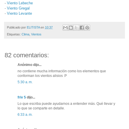
-
Viento Lebeche
-
Viento Gregal
-
Viento Levante
Publicado por
ELITISTA
en
10:37
Etiquetas:
Clima
,
Vientos
82 comentarios:
Anónimo dijo...
no contiene mucha información como los elementos que
conforman los vientos alisios :P
5:30 a. m.
friv 5
dijo...
Lo que escriba puede ayudarnos a entender más. Qué llevar y
lo que se comparte en detalle.
6:33 a. m.