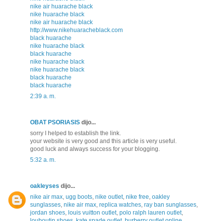
nike air huarache black
nike huarache black
nike air huarache black
http://www.nikehuaracheblack.com
black huarache
nike huarache black
black huarache
nike huarache black
nike huarache black
black huarache
black huarache
2:39 a. m.
OBAT PSORIASIS
dijo...
sorry I helped to establish the link.
your website is very good and this article is very useful.
good luck and always success for your blogging.
5:32 a. m.
oakleyses
dijo...
nike air max
,
ugg boots
,
nike outlet
,
nike free
,
oakley
sunglasses
,
nike air max
,
replica watches
,
ray ban sunglasses
,
jordan shoes
,
louis vuitton outlet
,
polo ralph lauren outlet
,
louboutin shoes
,
kate spade outlet
,
burberry outlet online
,