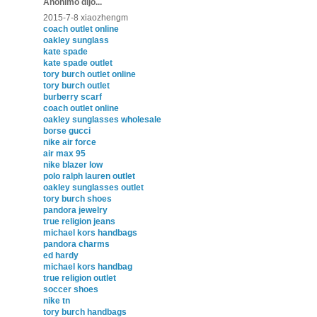
Anónimo dijo...
2015-7-8 xiaozhengm
coach outlet online
oakley sunglass
kate spade
kate spade outlet
tory burch outlet online
tory burch outlet
burberry scarf
coach outlet online
oakley sunglasses wholesale
borse gucci
nike air force
air max 95
nike blazer low
polo ralph lauren outlet
oakley sunglasses outlet
tory burch shoes
pandora jewelry
true religion jeans
michael kors handbags
pandora charms
ed hardy
michael kors handbag
true religion outlet
soccer shoes
nike tn
tory burch handbags