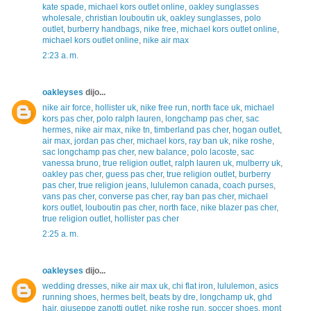
kate spade
,
michael kors outlet online
,
oakley sunglasses
wholesale
,
christian louboutin uk
,
oakley sunglasses
,
polo
outlet
,
burberry handbags
,
nike free
,
michael kors outlet online
,
michael kors outlet online
,
nike air max
2:23 a. m.
oakleyses
dijo...
nike air force
,
hollister uk
,
nike free run
,
north face uk
,
michael
kors pas cher
,
polo ralph lauren
,
longchamp pas cher
,
sac
hermes
,
nike air max
,
nike tn
,
timberland pas cher
,
hogan outlet
,
air max
,
jordan pas cher
,
michael kors
,
ray ban uk
,
nike roshe
,
sac longchamp pas cher
,
new balance
,
polo lacoste
,
sac
vanessa bruno
,
true religion outlet
,
ralph lauren uk
,
mulberry uk
,
oakley pas cher
,
guess pas cher
,
true religion outlet
,
burberry
pas cher
,
true religion jeans
,
lululemon canada
,
coach purses
,
vans pas cher
,
converse pas cher
,
ray ban pas cher
,
michael
kors outlet
,
louboutin pas cher
,
north face
,
nike blazer pas cher
,
true religion outlet
,
hollister pas cher
2:25 a. m.
oakleyses
dijo...
wedding dresses
,
nike air max uk
,
chi flat iron
,
lululemon
,
asics
running shoes
,
hermes belt
,
beats by dre
,
longchamp uk
,
ghd
hair
,
giuseppe zanotti outlet
,
nike roshe run
,
soccer shoes
,
mont