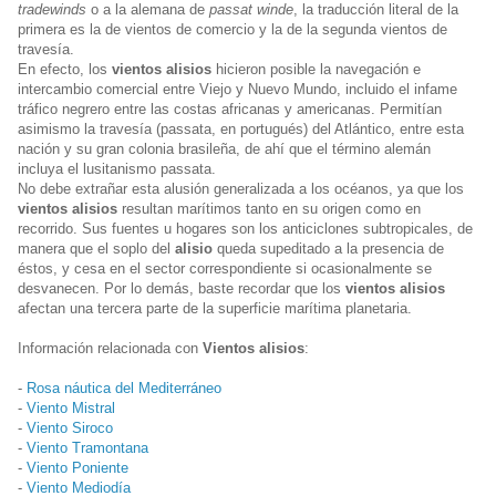
tradewinds
o a la alemana de
passat winde
, la traducción literal de la
primera es la de vientos de comercio y la de la segunda vientos de
travesía.
En efecto, los
vientos alisios
hicieron posible la navegación e
intercambio comercial entre Viejo y Nuevo Mundo, incluido el infame
tráfico negrero entre las costas africanas y americanas. Permitían
asimismo la travesía (passata, en portugués) del Atlántico, entre esta
nación y su gran colonia brasileña, de ahí que el término alemán
incluya el lusitanismo passata.
No debe extrañar esta alusión generalizada a los océanos, ya que los
vientos alisios
resultan marítimos tanto en su origen como en
recorrido. Sus fuentes u hogares son los anticiclones subtropicales, de
manera que el soplo del
alisio
queda supeditado a la presencia de
éstos, y cesa en el sector correspondiente si ocasionalmente se
desvanecen. Por lo demás, baste recordar que los
vientos alisios
afectan una tercera parte de la superficie marítima planetaria.
Información relacionada con
Vientos alisios
:
-
Rosa náutica del Mediterráneo
-
Viento Mistral
-
Viento Siroco
-
Viento Tramontana
-
Viento Poniente
-
Viento Mediodía