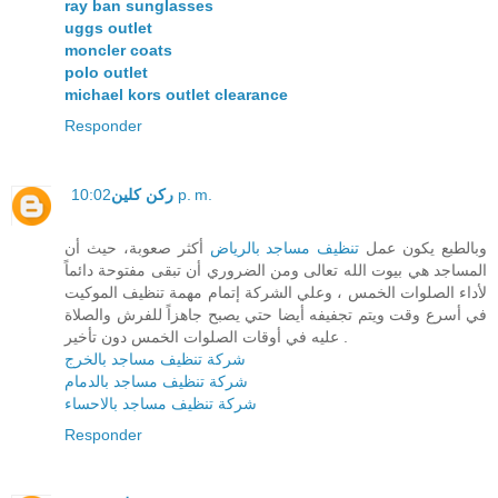
ray ban sunglasses
uggs outlet
moncler coats
polo outlet
michael kors outlet clearance
Responder
ركن كلين
10:02 p. m.
وبالطبع يكون عمل
تنظيف مساجد بالرياض
أكثر صعوبة، حيث أن
المساجد هي بيوت الله تعالى ومن الضروري أن تبقى مفتوحة دائماً
لأداء الصلوات الخمس ، وعلي الشركة إتمام مهمة تنظيف الموكيت
في أسرع وقت ويتم تجفيفه أيضا حتي يصبح جاهزاً للفرش والصلاة
عليه في أوقات الصلوات الخمس دون تأخير .
شركة تنظيف مساجد بالخرج
شركة تنظيف مساجد بالدمام
شركة تنظيف مساجد بالاحساء
Responder