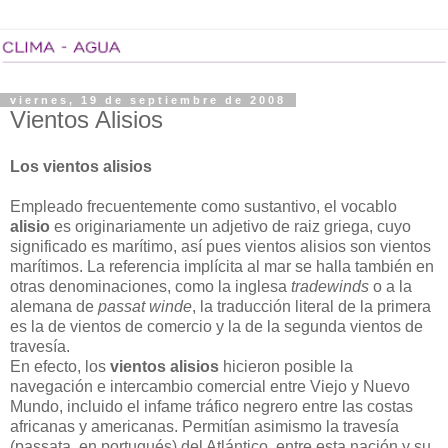
viernes, 19 de septiembre de 2008
Vientos Alisios
Los vientos alisios
Empleado frecuentemente como sustantivo, el vocablo
alisio
es originariamente un adjetivo de raiz griega, cuyo
significado es marítimo, así pues vientos alisios son vientos
marítimos. La referencia implícita al mar se halla también en
otras denominaciones, como la inglesa
tradewinds
o a la
alemana de
passat winde
, la traducción literal de la primera
es la de vientos de comercio y la de la segunda vientos de
travesía.
En efecto, los
vientos alisios
hicieron posible la
navegación e intercambio comercial entre Viejo y Nuevo
Mundo, incluido el infame tráfico negrero entre las costas
africanas y americanas. Permitían asimismo la travesía
(passata, en portugués) del Atlántico, entre esta nación y su