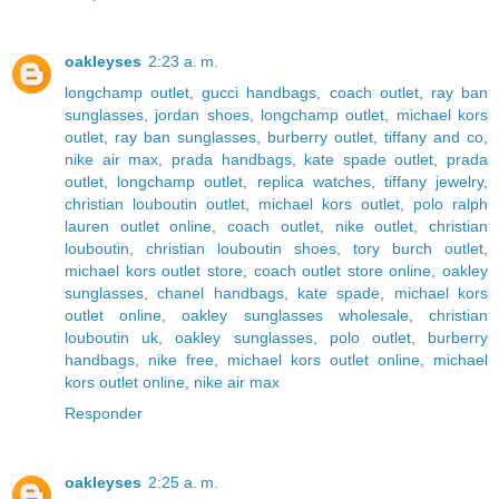
oakleyses
2:23 a. m.
longchamp outlet
,
gucci handbags
,
coach outlet
,
ray ban
sunglasses
,
jordan shoes
,
longchamp outlet
,
michael kors
outlet
,
ray ban sunglasses
,
burberry outlet
,
tiffany and co
,
nike air max
,
prada handbags
,
kate spade outlet
,
prada
outlet
,
longchamp outlet
,
replica watches
,
tiffany jewelry
,
christian louboutin outlet
,
michael kors outlet
,
polo ralph
lauren outlet online
,
coach outlet
,
nike outlet
,
christian
louboutin
,
christian louboutin shoes
,
tory burch outlet
,
michael kors outlet store
,
coach outlet store online
,
oakley
sunglasses
,
chanel handbags
,
kate spade
,
michael kors
outlet online
,
oakley sunglasses wholesale
,
christian
louboutin uk
,
oakley sunglasses
,
polo outlet
,
burberry
handbags
,
nike free
,
michael kors outlet online
,
michael
kors outlet online
,
nike air max
Responder
oakleyses
2:25 a. m.