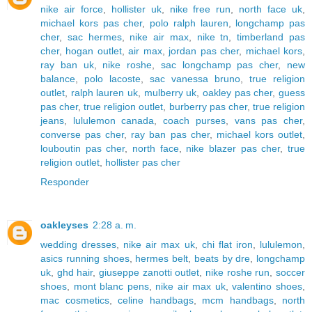
nike air force
,
hollister uk
,
nike free run
,
north face uk
,
michael kors pas cher
,
polo ralph lauren
,
longchamp pas
cher
,
sac hermes
,
nike air max
,
nike tn
,
timberland pas
cher
,
hogan outlet
,
air max
,
jordan pas cher
,
michael kors
,
ray ban uk
,
nike roshe
,
sac longchamp pas cher
,
new
balance
,
polo lacoste
,
sac vanessa bruno
,
true religion
outlet
,
ralph lauren uk
,
mulberry uk
,
oakley pas cher
,
guess
pas cher
,
true religion outlet
,
burberry pas cher
,
true religion
jeans
,
lululemon canada
,
coach purses
,
vans pas cher
,
converse pas cher
,
ray ban pas cher
,
michael kors outlet
,
louboutin pas cher
,
north face
,
nike blazer pas cher
,
true
religion outlet
,
hollister pas cher
Responder
oakleyses
2:28 a. m.
wedding dresses
,
nike air max uk
,
chi flat iron
,
lululemon
,
asics running shoes
,
hermes belt
,
beats by dre
,
longchamp
uk
,
ghd hair
,
giuseppe zanotti outlet
,
nike roshe run
,
soccer
shoes
,
mont blanc pens
,
nike air max uk
,
valentino shoes
,
mac cosmetics
,
celine handbags
,
mcm handbags
,
north