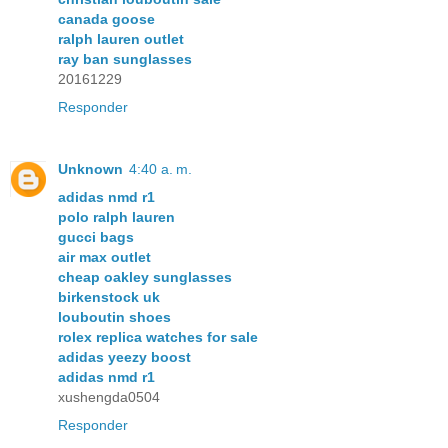
canada goose
ralph lauren outlet
ray ban sunglasses
20161229
Responder
Unknown
4:40 a. m.
adidas nmd r1
polo ralph lauren
gucci bags
air max outlet
cheap oakley sunglasses
birkenstock uk
louboutin shoes
rolex replica watches for sale
adidas yeezy boost
adidas nmd r1
xushengda0504
Responder