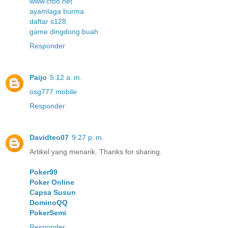
www.cfb8.net
ayamlaga burma
daftar s128
game dingdong buah
Responder
Paijo
5:12 a. m.
osg777 mobile
Responder
Davidteo07
9:27 p. m.
Artikel yang menarik. Thanks for sharing.
Poker99
Poker Online
Capsa Susun
DominoQQ
PokerSemi
Responder