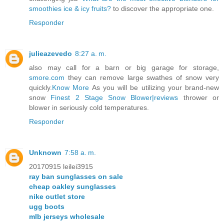
smoothies ice & icy fruits?
to discover the appropriate one.
Responder
julieazevedo
8:27 a. m.
also may call for a barn or big garage for storage,
smore.com
they can remove large swathes of snow very
quickly.
Know More
As you will be utilizing your brand-new
snow
Finest 2 Stage Snow Blower|reviews
thrower or
blower in seriously cold temperatures.
Responder
Unknown
7:58 a. m.
20170915 leilei3915
ray ban sunglasses on sale
cheap oakley sunglasses
nike outlet store
ugg boots
mlb jerseys wholesale