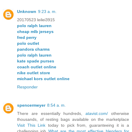
Unknown
9:23 a. m.
20170523 leilei3915
polo ralph lauren
cheap mlb jerseys
fred perry
polo outlet
pandora charms
polo ralph lauren
kate spade purses
coach outlet online
nike outlet store
michael kors outlet online
Responder
spencermeyer
8:54 a. m.
There are essentially hundreds,
atavist.com/
otherwise
thousands, of resting bags available on the marketplace
Visit This Link
today to pick from, guaranteeing it is a
challenging job
What are the most effective blenders for