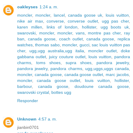
oakleyses
1:24 a. m.
moncler
,
moncler
,
lancel
,
canada goose uk
,
louis vuitton
,
nike air max
,
converse
,
converse outlet
,
ugg pas cher
,
karen millen
,
links of london
,
hollister
,
ugg boots uk
,
swarovski
,
moncler
,
moncler
,
vans
,
montre pas cher
,
ray
ban
,
canada goose
,
coach outlet
,
canada goose
,
replica
watches
,
thomas sabo
,
moncler
,
gucci
,
sac louis vuitton pas
cher
,
ugg,ugg australia,ugg italia
,
moncler outlet
,
doke
gabbana outlet
,
juicy couture outlet
,
louis vuitton
,
pandora
charms
,
toms shoes
,
supra shoes
,
pandora jewelry
,
pandora jewelry
,
pandora charms
,
ugg,uggs,uggs canada
,
moncler
,
canada goose
,
canada goose outlet
,
marc jacobs
,
moncler
,
canada goose outlet
,
louis vuitton
,
hollister
,
barbour
,
canada goose
,
doudoune canada goose
,
swarovski crystal
,
bottes ugg
Responder
Unknown
4:57 a. m.
jianbin0701