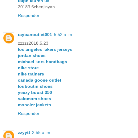
ralph lauren uk
20183.6chenjinyan
Responder
raybanoutlet001
5:52 a. m.
zzzzz2018.5.23
los angeles lakers jerseys
jordan shoes
michael kors handbags
nike store
nike trainers
canada goose outlet
louboutin shoes
yeezy boost 350
salomom shoes
moncler jackets
Responder
zzyytt
2:55 a. m.