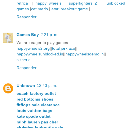
retrica
|
happy wheels
|
superfighters 2
|
unblocked
games
|
cat mario
|
atari breakout game
|
Responder
Games Boy
2:21 p. m.
We are eager to play games
happywheels2.org
||
total jerkface
||
happywheelsunblocked.in
||
happywheelsdemo.in
||
slitherio
Responder
Unknown
12:43 p. m.
coach factory outlet
red bottoms shoes
fitflops sale clearance
louis vuitton bags
kate spade outlet
ralph lauren pas cher
christian louboutin sale