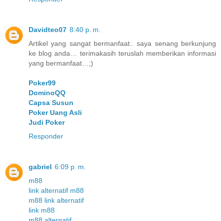
Davidteo07
8:40 p. m.
Artikel yang sangat bermanfaat.. saya senang berkunjung
ke blog anda… terimakasih teruslah memberikan informasi
yang bermanfaat…;)
Poker99
DominoQQ
Capsa Susun
Poker Uang Asli
Judi Poker
Responder
gabriel
6:09 p. m.
m88
link alternatif m88
m88 link alternatif
link m88
m88 alternatif