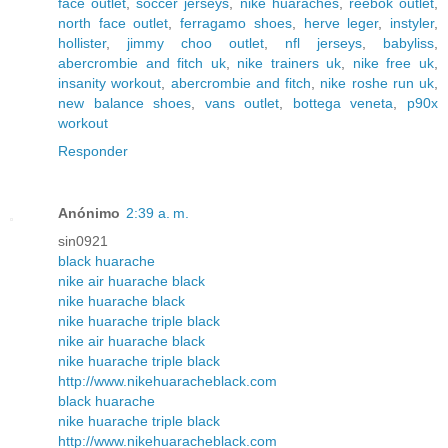
face outlet
,
soccer jerseys
,
nike huaraches
,
reebok outlet
,
north face outlet
,
ferragamo shoes
,
herve leger
,
instyler
,
hollister
,
jimmy choo outlet
,
nfl jerseys
,
babyliss
,
abercrombie and fitch uk
,
nike trainers uk
,
nike free uk
,
insanity workout
,
abercrombie and fitch
,
nike roshe run uk
,
new balance shoes
,
vans outlet
,
bottega veneta
,
p90x
workout
Responder
Anónimo
2:39 a. m.
sin0921
black huarache
nike air huarache black
nike huarache black
nike huarache triple black
nike air huarache black
nike huarache triple black
http://www.nikehuaracheblack.com
black huarache
nike huarache triple black
http://www.nikehuaracheblack.com