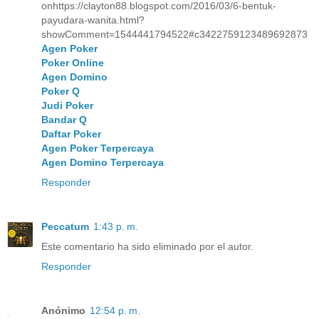
onhttps://clayton88.blogspot.com/2016/03/6-bentuk-
payudara-wanita.html?
showComment=1544441794522#c3422759123489692873
Agen Poker
Poker Online
Agen Domino
Poker Q
Judi Poker
Bandar Q
Daftar Poker
Agen Poker Terpercaya
Agen Domino Terpercaya
Responder
Peccatum
1:43 p. m.
Este comentario ha sido eliminado por el autor.
Responder
Anónimo
12:54 p. m.