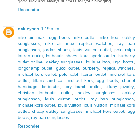
good luck and always success for your blogging.
Responder
oakleyses
1:19 a. m.
nike air max
,
ugg boots
,
nike outlet
,
nike free
,
oakley
sunglasses
,
nike air max
,
replica watches
,
ray ban
sunglasses
,
jordan shoes
,
louis vuitton outlet
,
polo ralph
lauren outlet
,
louboutin shoes
,
kate spade outlet
,
burberry
outlet online
,
oakley sunglasses
,
louis vuitton
,
ugg boots
,
longchamp outlet
,
gucci outlet
,
burberry
,
replica watches
,
michael kors outlet
,
polo ralph lauren outlet
,
michael kors
outlet
,
tiffany and co
,
michael kors
,
ugg boots
,
chanel
handbags
,
louboutin
,
tory burch outlet
,
tiffany jewelry
,
christian louboutin outlet
,
oakley sunglasses
,
oakley
sunglasses
,
louis vuitton outlet
,
ray ban sunglasses
,
michael kors outlet
,
louis vuitton
,
louis vuitton
,
michael kors
outlet
,
cheap oakley sunglasses
,
michael kors outlet
,
ugg
boots
,
ray ban sunglasses
Responder