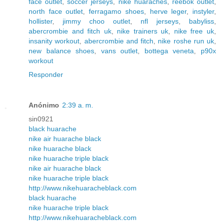
face outlet
,
soccer jerseys
,
nike huaraches
,
reebok outlet
,
north face outlet
,
ferragamo shoes
,
herve leger
,
instyler
,
hollister
,
jimmy choo outlet
,
nfl jerseys
,
babyliss
,
abercrombie and fitch uk
,
nike trainers uk
,
nike free uk
,
insanity workout
,
abercrombie and fitch
,
nike roshe run uk
,
new balance shoes
,
vans outlet
,
bottega veneta
,
p90x
workout
Responder
Anónimo
2:39 a. m.
sin0921
black huarache
nike air huarache black
nike huarache black
nike huarache triple black
nike air huarache black
nike huarache triple black
http://www.nikehuaracheblack.com
black huarache
nike huarache triple black
http://www.nikehuaracheblack.com