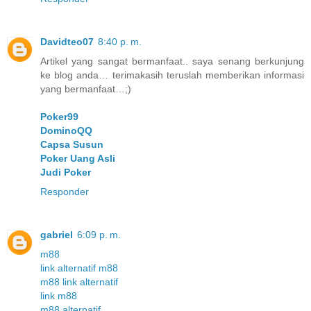
Davidteo07
8:40 p. m.
Artikel yang sangat bermanfaat.. saya senang berkunjung
ke blog anda… terimakasih teruslah memberikan informasi
yang bermanfaat…;)
Poker99
DominoQQ
Capsa Susun
Poker Uang Asli
Judi Poker
Responder
gabriel
6:09 p. m.
m88
link alternatif m88
m88 link alternatif
link m88
m88 alternatif