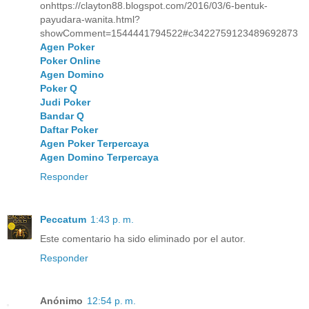
onhttps://clayton88.blogspot.com/2016/03/6-bentuk-
payudara-wanita.html?
showComment=1544441794522#c3422759123489692873
Agen Poker
Poker Online
Agen Domino
Poker Q
Judi Poker
Bandar Q
Daftar Poker
Agen Poker Terpercaya
Agen Domino Terpercaya
Responder
Peccatum
1:43 p. m.
Este comentario ha sido eliminado por el autor.
Responder
Anónimo
12:54 p. m.