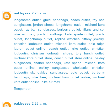
oakleyses
2:23 a. m.
longchamp outlet
,
gucci handbags
,
coach outlet
,
ray ban
sunglasses
,
jordan shoes
,
longchamp outlet
,
michael kors
outlet
,
ray ban sunglasses
,
burberry outlet
,
tiffany and co
,
nike air max
,
prada handbags
,
kate spade outlet
,
prada
outlet
,
longchamp outlet
,
replica watches
,
tiffany jewelry
,
christian louboutin outlet
,
michael kors outlet
,
polo ralph
lauren outlet online
,
coach outlet
,
nike outlet
,
christian
louboutin
,
christian louboutin shoes
,
tory burch outlet
,
michael kors outlet store
,
coach outlet store online
,
oakley
sunglasses
,
chanel handbags
,
kate spade
,
michael kors
outlet online
,
oakley sunglasses wholesale
,
christian
louboutin uk
,
oakley sunglasses
,
polo outlet
,
burberry
handbags
,
nike free
,
michael kors outlet online
,
michael
kors outlet online
,
nike air max
Responder
oakleyses
2:25 a. m.