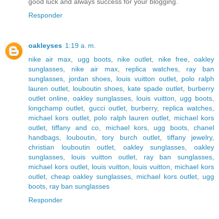
good luck and always success for your blogging.
Responder
oakleyses
1:19 a. m.
nike air max
,
ugg boots
,
nike outlet
,
nike free
,
oakley
sunglasses
,
nike air max
,
replica watches
,
ray ban
sunglasses
,
jordan shoes
,
louis vuitton outlet
,
polo ralph
lauren outlet
,
louboutin shoes
,
kate spade outlet
,
burberry
outlet online
,
oakley sunglasses
,
louis vuitton
,
ugg boots
,
longchamp outlet
,
gucci outlet
,
burberry
,
replica watches
,
michael kors outlet
,
polo ralph lauren outlet
,
michael kors
outlet
,
tiffany and co
,
michael kors
,
ugg boots
,
chanel
handbags
,
louboutin
,
tory burch outlet
,
tiffany jewelry
,
christian louboutin outlet
,
oakley sunglasses
,
oakley
sunglasses
,
louis vuitton outlet
,
ray ban sunglasses
,
michael kors outlet
,
louis vuitton
,
louis vuitton
,
michael kors
outlet
,
cheap oakley sunglasses
,
michael kors outlet
,
ugg
boots
,
ray ban sunglasses
Responder