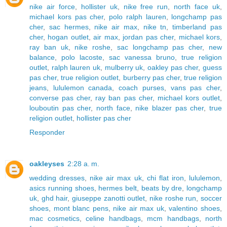
nike air force
,
hollister uk
,
nike free run
,
north face uk
,
michael kors pas cher
,
polo ralph lauren
,
longchamp pas
cher
,
sac hermes
,
nike air max
,
nike tn
,
timberland pas
cher
,
hogan outlet
,
air max
,
jordan pas cher
,
michael kors
,
ray ban uk
,
nike roshe
,
sac longchamp pas cher
,
new
balance
,
polo lacoste
,
sac vanessa bruno
,
true religion
outlet
,
ralph lauren uk
,
mulberry uk
,
oakley pas cher
,
guess
pas cher
,
true religion outlet
,
burberry pas cher
,
true religion
jeans
,
lululemon canada
,
coach purses
,
vans pas cher
,
converse pas cher
,
ray ban pas cher
,
michael kors outlet
,
louboutin pas cher
,
north face
,
nike blazer pas cher
,
true
religion outlet
,
hollister pas cher
Responder
oakleyses
2:28 a. m.
wedding dresses
,
nike air max uk
,
chi flat iron
,
lululemon
,
asics running shoes
,
hermes belt
,
beats by dre
,
longchamp
uk
,
ghd hair
,
giuseppe zanotti outlet
,
nike roshe run
,
soccer
shoes
,
mont blanc pens
,
nike air max uk
,
valentino shoes
,
mac cosmetics
,
celine handbags
,
mcm handbags
,
north