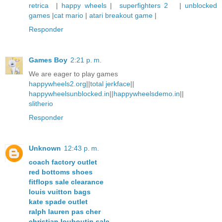
retrica
|
happy wheels
|
superfighters 2
|
unblocked
games
|
cat mario
|
atari breakout game
|
Responder
Games Boy
2:21 p. m.
We are eager to play games
happywheels2.org
||
total jerkface
||
happywheelsunblocked.in
||
happywheelsdemo.in
||
slitherio
Responder
Unknown
12:43 p. m.
coach factory outlet
red bottoms shoes
fitflops sale clearance
louis vuitton bags
kate spade outlet
ralph lauren pas cher
christian louboutin sale