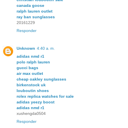
canada goose
ralph lauren outlet
ray ban sunglasses
20161229
Responder
Unknown
4:40 a. m.
adidas nmd r1
polo ralph lauren
gucci bags
air max outlet
cheap oakley sunglasses
birkenstock uk
louboutin shoes
rolex replica watches for sale
adidas yeezy boost
adidas nmd r1
xushengda0504
Responder