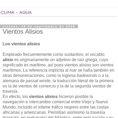
viernes, 19 de septiembre de 2008
Vientos Alisios
Los vientos alisios
Empleado frecuentemente como sustantivo, el vocablo
alisio
es originariamente un adjetivo de raiz griega, cuyo
significado es marítimo, así pues vientos alisios son vientos
marítimos. La referencia implícita al mar se halla también en
otras denominaciones, como la inglesa
tradewinds
o a la
alemana de
passat winde
, la traducción literal de la primera
es la de vientos de comercio y la de la segunda vientos de
travesía.
En efecto, los
vientos alisios
hicieron posible la
navegación e intercambio comercial entre Viejo y Nuevo
Mundo, incluido el infame tráfico negrero entre las costas
africanas y americanas. Permitían asimismo la travesía
(passata, en portugués) del Atlántico, entre esta nación y su