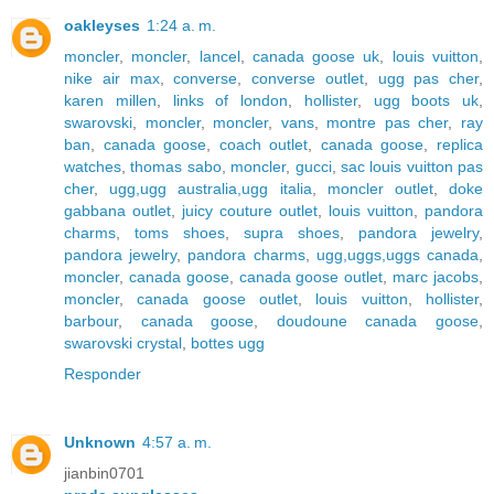
oakleyses
1:24 a. m.
moncler
,
moncler
,
lancel
,
canada goose uk
,
louis vuitton
,
nike air max
,
converse
,
converse outlet
,
ugg pas cher
,
karen millen
,
links of london
,
hollister
,
ugg boots uk
,
swarovski
,
moncler
,
moncler
,
vans
,
montre pas cher
,
ray
ban
,
canada goose
,
coach outlet
,
canada goose
,
replica
watches
,
thomas sabo
,
moncler
,
gucci
,
sac louis vuitton pas
cher
,
ugg,ugg australia,ugg italia
,
moncler outlet
,
doke
gabbana outlet
,
juicy couture outlet
,
louis vuitton
,
pandora
charms
,
toms shoes
,
supra shoes
,
pandora jewelry
,
pandora jewelry
,
pandora charms
,
ugg,uggs,uggs canada
,
moncler
,
canada goose
,
canada goose outlet
,
marc jacobs
,
moncler
,
canada goose outlet
,
louis vuitton
,
hollister
,
barbour
,
canada goose
,
doudoune canada goose
,
swarovski crystal
,
bottes ugg
Responder
Unknown
4:57 a. m.
jianbin0701