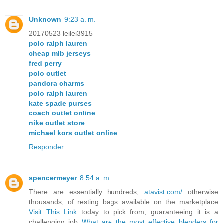
Unknown
9:23 a. m.
20170523 leilei3915
polo ralph lauren
cheap mlb jerseys
fred perry
polo outlet
pandora charms
polo ralph lauren
kate spade purses
coach outlet online
nike outlet store
michael kors outlet online
Responder
spencermeyer
8:54 a. m.
There are essentially hundreds,
atavist.com/
otherwise
thousands, of resting bags available on the marketplace
Visit This Link
today to pick from, guaranteeing it is a
challenging job
What are the most effective blenders for