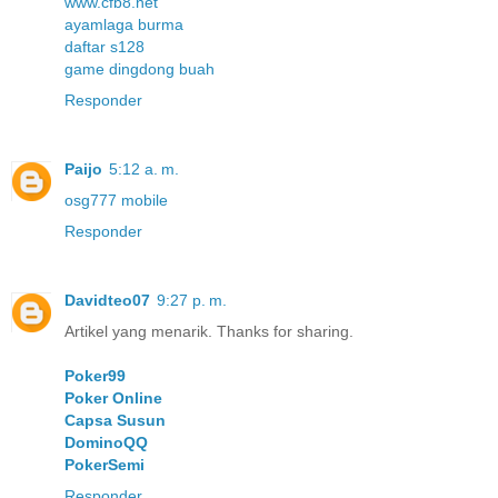
www.cfb8.net
ayamlaga burma
daftar s128
game dingdong buah
Responder
Paijo
5:12 a. m.
osg777 mobile
Responder
Davidteo07
9:27 p. m.
Artikel yang menarik. Thanks for sharing.
Poker99
Poker Online
Capsa Susun
DominoQQ
PokerSemi
Responder