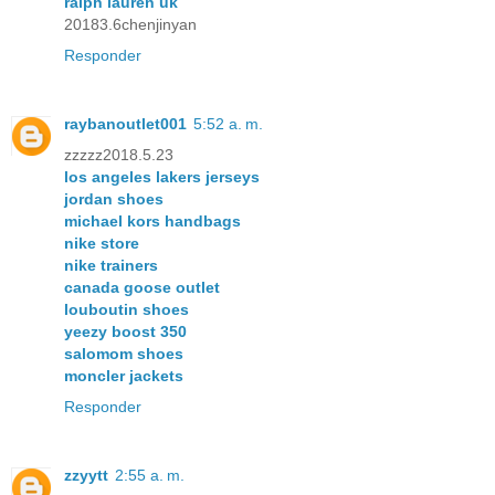
ralph lauren uk
20183.6chenjinyan
Responder
raybanoutlet001
5:52 a. m.
zzzzz2018.5.23
los angeles lakers jerseys
jordan shoes
michael kors handbags
nike store
nike trainers
canada goose outlet
louboutin shoes
yeezy boost 350
salomom shoes
moncler jackets
Responder
zzyytt
2:55 a. m.