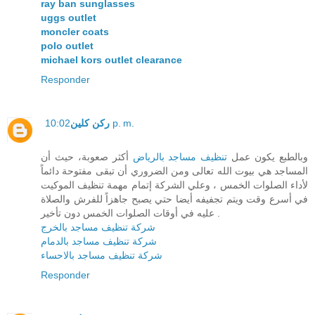
ray ban sunglasses
uggs outlet
moncler coats
polo outlet
michael kors outlet clearance
Responder
ركن كلين
10:02 p. m.
وبالطبع يكون عمل
تنظيف مساجد بالرياض
أكثر صعوبة، حيث أن
المساجد هي بيوت الله تعالى ومن الضروري أن تبقى مفتوحة دائماً
لأداء الصلوات الخمس ، وعلي الشركة إتمام مهمة تنظيف الموكيت
في أسرع وقت ويتم تجفيفه أيضا حتي يصبح جاهزاً للفرش والصلاة
عليه في أوقات الصلوات الخمس دون تأخير .
شركة تنظيف مساجد بالخرج
شركة تنظيف مساجد بالدمام
شركة تنظيف مساجد بالاحساء
Responder