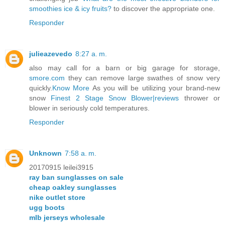
smoothies ice & icy fruits?
to discover the appropriate one.
Responder
julieazevedo
8:27 a. m.
also may call for a barn or big garage for storage,
smore.com
they can remove large swathes of snow very
quickly.
Know More
As you will be utilizing your brand-new
snow
Finest 2 Stage Snow Blower|reviews
thrower or
blower in seriously cold temperatures.
Responder
Unknown
7:58 a. m.
20170915 leilei3915
ray ban sunglasses on sale
cheap oakley sunglasses
nike outlet store
ugg boots
mlb jerseys wholesale