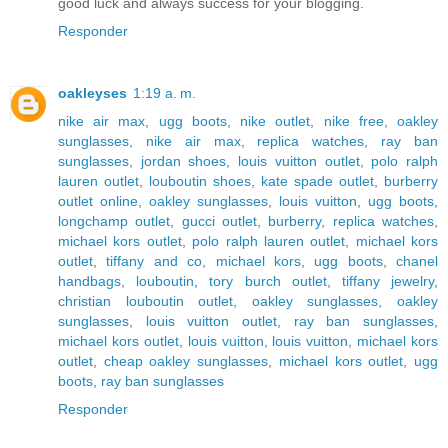
good luck and always success for your blogging.
Responder
oakleyses
1:19 a. m.
nike air max
,
ugg boots
,
nike outlet
,
nike free
,
oakley
sunglasses
,
nike air max
,
replica watches
,
ray ban
sunglasses
,
jordan shoes
,
louis vuitton outlet
,
polo ralph
lauren outlet
,
louboutin shoes
,
kate spade outlet
,
burberry
outlet online
,
oakley sunglasses
,
louis vuitton
,
ugg boots
,
longchamp outlet
,
gucci outlet
,
burberry
,
replica watches
,
michael kors outlet
,
polo ralph lauren outlet
,
michael kors
outlet
,
tiffany and co
,
michael kors
,
ugg boots
,
chanel
handbags
,
louboutin
,
tory burch outlet
,
tiffany jewelry
,
christian louboutin outlet
,
oakley sunglasses
,
oakley
sunglasses
,
louis vuitton outlet
,
ray ban sunglasses
,
michael kors outlet
,
louis vuitton
,
louis vuitton
,
michael kors
outlet
,
cheap oakley sunglasses
,
michael kors outlet
,
ugg
boots
,
ray ban sunglasses
Responder