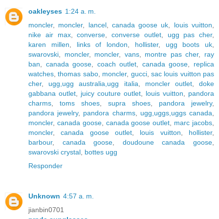
oakleyses
1:24 a. m.
moncler
,
moncler
,
lancel
,
canada goose uk
,
louis vuitton
,
nike air max
,
converse
,
converse outlet
,
ugg pas cher
,
karen millen
,
links of london
,
hollister
,
ugg boots uk
,
swarovski
,
moncler
,
moncler
,
vans
,
montre pas cher
,
ray
ban
,
canada goose
,
coach outlet
,
canada goose
,
replica
watches
,
thomas sabo
,
moncler
,
gucci
,
sac louis vuitton pas
cher
,
ugg,ugg australia,ugg italia
,
moncler outlet
,
doke
gabbana outlet
,
juicy couture outlet
,
louis vuitton
,
pandora
charms
,
toms shoes
,
supra shoes
,
pandora jewelry
,
pandora jewelry
,
pandora charms
,
ugg,uggs,uggs canada
,
moncler
,
canada goose
,
canada goose outlet
,
marc jacobs
,
moncler
,
canada goose outlet
,
louis vuitton
,
hollister
,
barbour
,
canada goose
,
doudoune canada goose
,
swarovski crystal
,
bottes ugg
Responder
Unknown
4:57 a. m.
jianbin0701