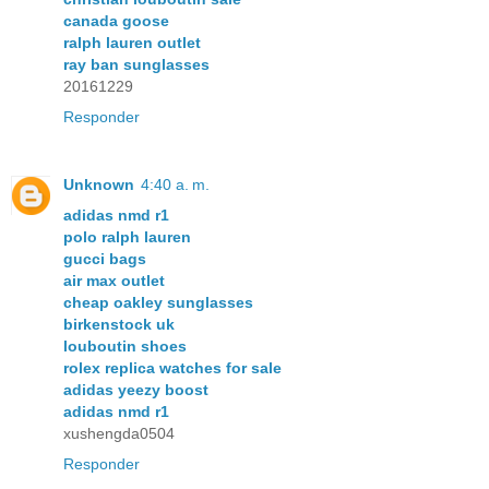
canada goose
ralph lauren outlet
ray ban sunglasses
20161229
Responder
Unknown
4:40 a. m.
adidas nmd r1
polo ralph lauren
gucci bags
air max outlet
cheap oakley sunglasses
birkenstock uk
louboutin shoes
rolex replica watches for sale
adidas yeezy boost
adidas nmd r1
xushengda0504
Responder