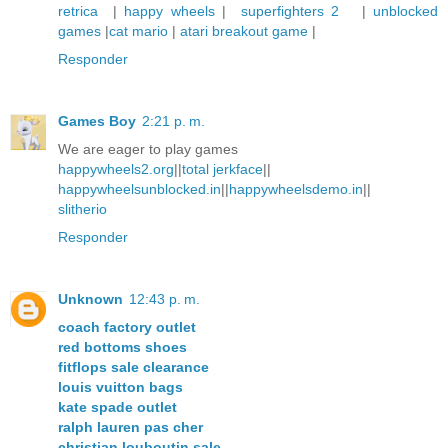
retrica
|
happy wheels
|
superfighters 2
|
unblocked
games
|
cat mario
|
atari breakout game
|
Responder
Games Boy
2:21 p. m.
We are eager to play games
happywheels2.org
||
total jerkface
||
happywheelsunblocked.in
||
happywheelsdemo.in
||
slitherio
Responder
Unknown
12:43 p. m.
coach factory outlet
red bottoms shoes
fitflops sale clearance
louis vuitton bags
kate spade outlet
ralph lauren pas cher
christian louboutin sale