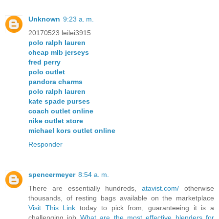
Unknown
9:23 a. m.
20170523 leilei3915
polo ralph lauren
cheap mlb jerseys
fred perry
polo outlet
pandora charms
polo ralph lauren
kate spade purses
coach outlet online
nike outlet store
michael kors outlet online
Responder
spencermeyer
8:54 a. m.
There are essentially hundreds,
atavist.com/
otherwise
thousands, of resting bags available on the marketplace
Visit This Link
today to pick from, guaranteeing it is a
challenging job
What are the most effective blenders for