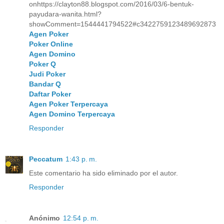
onhttps://clayton88.blogspot.com/2016/03/6-bentuk-
payudara-wanita.html?
showComment=1544441794522#c3422759123489692873
Agen Poker
Poker Online
Agen Domino
Poker Q
Judi Poker
Bandar Q
Daftar Poker
Agen Poker Terpercaya
Agen Domino Terpercaya
Responder
Peccatum
1:43 p. m.
Este comentario ha sido eliminado por el autor.
Responder
Anónimo
12:54 p. m.