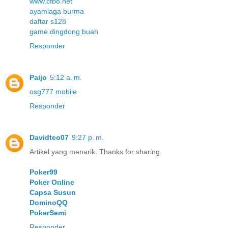
www.cfb8.net
ayamlaga burma
daftar s128
game dingdong buah
Responder
Paijo
5:12 a. m.
osg777 mobile
Responder
Davidteo07
9:27 p. m.
Artikel yang menarik. Thanks for sharing.
Poker99
Poker Online
Capsa Susun
DominoQQ
PokerSemi
Responder