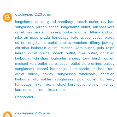
oakleyses
2:23 a. m.
longchamp outlet
,
gucci handbags
,
coach outlet
,
ray ban
sunglasses
,
jordan shoes
,
longchamp outlet
,
michael kors
outlet
,
ray ban sunglasses
,
burberry outlet
,
tiffany and co
,
nike air max
,
prada handbags
,
kate spade outlet
,
prada
outlet
,
longchamp outlet
,
replica watches
,
tiffany jewelry
,
christian louboutin outlet
,
michael kors outlet
,
polo ralph
lauren outlet online
,
coach outlet
,
nike outlet
,
christian
louboutin
,
christian louboutin shoes
,
tory burch outlet
,
michael kors outlet store
,
coach outlet store online
,
oakley
sunglasses
,
chanel handbags
,
kate spade
,
michael kors
outlet online
,
oakley sunglasses wholesale
,
christian
louboutin uk
,
oakley sunglasses
,
polo outlet
,
burberry
handbags
,
nike free
,
michael kors outlet online
,
michael
kors outlet online
,
nike air max
Responder
oakleyses
2:25 a. m.