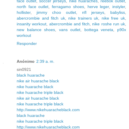
face outlet
,
soccer jerseys
,
nike huaraches
,
reebok outlet
,
north face outlet
,
ferragamo shoes
,
herve leger
,
instyler
,
hollister
,
jimmy choo outlet
,
nfl jerseys
,
babyliss
,
abercrombie and fitch uk
,
nike trainers uk
,
nike free uk
,
insanity workout
,
abercrombie and fitch
,
nike roshe run uk
,
new balance shoes
,
vans outlet
,
bottega veneta
,
p90x
workout
Responder
Anónimo
2:39 a. m.
sin0921
black huarache
nike air huarache black
nike huarache black
nike huarache triple black
nike air huarache black
nike huarache triple black
http://www.nikehuaracheblack.com
black huarache
nike huarache triple black
http://www.nikehuaracheblack.com