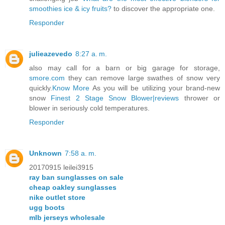
smoothies ice & icy fruits?
to discover the appropriate one.
Responder
julieazevedo
8:27 a. m.
also may call for a barn or big garage for storage,
smore.com
they can remove large swathes of snow very
quickly.
Know More
As you will be utilizing your brand-new
snow
Finest 2 Stage Snow Blower|reviews
thrower or
blower in seriously cold temperatures.
Responder
Unknown
7:58 a. m.
20170915 leilei3915
ray ban sunglasses on sale
cheap oakley sunglasses
nike outlet store
ugg boots
mlb jerseys wholesale