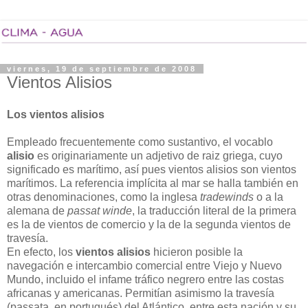
viernes, 19 de septiembre de 2008
Vientos Alisios
Los vientos alisios
Empleado frecuentemente como sustantivo, el vocablo
alisio
es originariamente un adjetivo de raiz griega, cuyo
significado es marítimo, así pues vientos alisios son vientos
marítimos. La referencia implícita al mar se halla también en
otras denominaciones, como la inglesa
tradewinds
o a la
alemana de
passat winde
, la traducción literal de la primera
es la de vientos de comercio y la de la segunda vientos de
travesía.
En efecto, los
vientos alisios
hicieron posible la
navegación e intercambio comercial entre Viejo y Nuevo
Mundo, incluido el infame tráfico negrero entre las costas
africanas y americanas. Permitían asimismo la travesía
(passata, en portugués) del Atlántico, entre esta nación y su