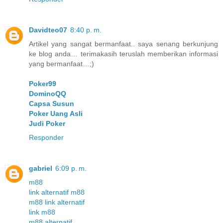
Davidteo07
8:40 p. m.
Artikel yang sangat bermanfaat.. saya senang berkunjung
ke blog anda… terimakasih teruslah memberikan informasi
yang bermanfaat…;)
Poker99
DominoQQ
Capsa Susun
Poker Uang Asli
Judi Poker
Responder
gabriel
6:09 p. m.
m88
link alternatif m88
m88 link alternatif
link m88
m88 alternatif