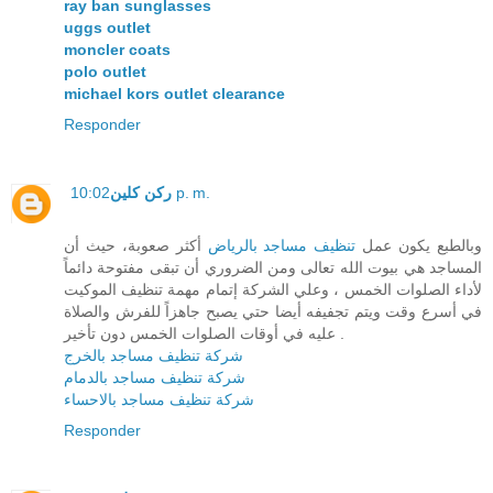
ray ban sunglasses
uggs outlet
moncler coats
polo outlet
michael kors outlet clearance
Responder
ركن كلين
10:02 p. m.
وبالطبع يكون عمل
تنظيف مساجد بالرياض
أكثر صعوبة، حيث أن
المساجد هي بيوت الله تعالى ومن الضروري أن تبقى مفتوحة دائماً
لأداء الصلوات الخمس ، وعلي الشركة إتمام مهمة تنظيف الموكيت
في أسرع وقت ويتم تجفيفه أيضا حتي يصبح جاهزاً للفرش والصلاة
عليه في أوقات الصلوات الخمس دون تأخير .
شركة تنظيف مساجد بالخرج
شركة تنظيف مساجد بالدمام
شركة تنظيف مساجد بالاحساء
Responder