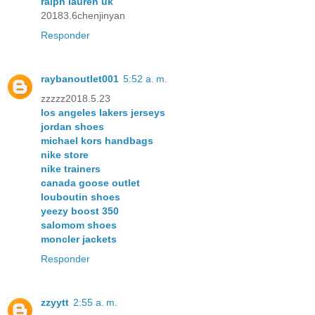
ralph lauren uk
20183.6chenjinyan
Responder
raybanoutlet001
5:52 a. m.
zzzzz2018.5.23
los angeles lakers jerseys
jordan shoes
michael kors handbags
nike store
nike trainers
canada goose outlet
louboutin shoes
yeezy boost 350
salomom shoes
moncler jackets
Responder
zzyytt
2:55 a. m.