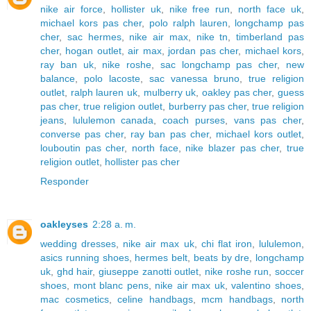
nike air force
,
hollister uk
,
nike free run
,
north face uk
,
michael kors pas cher
,
polo ralph lauren
,
longchamp pas
cher
,
sac hermes
,
nike air max
,
nike tn
,
timberland pas
cher
,
hogan outlet
,
air max
,
jordan pas cher
,
michael kors
,
ray ban uk
,
nike roshe
,
sac longchamp pas cher
,
new
balance
,
polo lacoste
,
sac vanessa bruno
,
true religion
outlet
,
ralph lauren uk
,
mulberry uk
,
oakley pas cher
,
guess
pas cher
,
true religion outlet
,
burberry pas cher
,
true religion
jeans
,
lululemon canada
,
coach purses
,
vans pas cher
,
converse pas cher
,
ray ban pas cher
,
michael kors outlet
,
louboutin pas cher
,
north face
,
nike blazer pas cher
,
true
religion outlet
,
hollister pas cher
Responder
oakleyses
2:28 a. m.
wedding dresses
,
nike air max uk
,
chi flat iron
,
lululemon
,
asics running shoes
,
hermes belt
,
beats by dre
,
longchamp
uk
,
ghd hair
,
giuseppe zanotti outlet
,
nike roshe run
,
soccer
shoes
,
mont blanc pens
,
nike air max uk
,
valentino shoes
,
mac cosmetics
,
celine handbags
,
mcm handbags
,
north