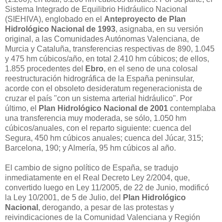
Sistema Integrado de Equilibrio Hidráulico Nacional
(SIEHIVA), englobado en el
Anteproyecto de Plan
Hidrológico Nacional de 1993
, asignaba, en su versión
original, a las Comunidades Autónomas Valenciana, de
Murcia y Cataluña, transferencias respectivas de 890, 1.045
y 475 hm cúbicos/año, en total 2.410 hm cúbicos; de ellos,
1.855 procedentes del
Ebro
, en el seno de una colosal
reestructuración hidrográfica de la España peninsular,
acorde con el obsoleto desideratum regeneracionista de
cruzar el país "con un sistema arterial hidráulico". Por
último, el
Plan Hidrológico Nacional de 2001
contemplaba
una transferencia muy moderada, se sólo, 1.050 hm
cúbicos/anuales, con el reparto siguiente: cuenca del
Segura, 450 hm cúbicos anuales; cuenca del Júcar, 315;
Barcelona, 190; y Almería, 95 hm cúbicos al año.
El cambio de signo político de España, se tradujo
inmediatamente en el Real Decreto Ley 2/2004, que,
convertido luego en Ley 11/2005, de 22 de Junio, modificó
la Ley 10/2001, de 5 de Julio, del
Plan Hidrológico
Nacional
, derogando, a pesar de las protestas y
reivindicaciones de la Comunidad Valenciana y Región