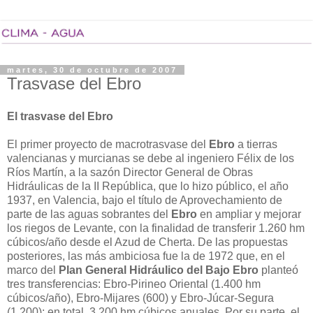
martes, 30 de octubre de 2007
Trasvase del Ebro
El trasvase del Ebro
El primer proyecto de macrotrasvase del
Ebro
a tierras
valencianas y murcianas se debe al ingeniero Félix de los
Ríos Martín, a la sazón Director General de Obras
Hidráulicas de la II República, que lo hizo público, el año
1937, en Valencia, bajo el título de Aprovechamiento de
parte de las aguas sobrantes del
Ebro
en ampliar y mejorar
los riegos de Levante, con la finalidad de transferir 1.260 hm
cúbicos/año desde el Azud de Cherta. De las propuestas
posteriores, las más ambiciosa fue la de 1972 que, en el
marco del
Plan General Hidráulico del Bajo Ebro
planteó
tres transferencias: Ebro-Pirineo Oriental (1.400 hm
cúbicos/año), Ebro-Mijares (600) y Ebro-Júcar-Segura
(1.200); en total, 3.200 hm cúbicos anuales. Por su parte, el