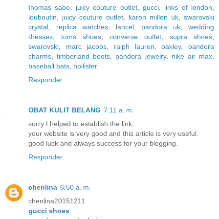
thomas sabo
,
juicy couture outlet
,
gucci
,
links of london
,
louboutin
,
juicy couture outlet
,
karen millen uk
,
swarovski
crystal
,
replica watches
,
lancel
,
pandora uk
,
wedding
dresses
,
toms shoes
,
converse outlet
,
supra shoes
,
swarovski
,
marc jacobs
,
ralph lauren
,
oakley
,
pandora
charms
,
timberland boots
,
pandora jewelry
,
nike air max
,
baseball bats
,
hollister
Responder
OBAT KULIT BELANG
7:11 a. m.
sorry I helped to establish the link.
your website is very good and this article is very useful.
good luck and always success for your blogging.
Responder
chenlina
6:50 a. m.
chenlina20151211
gucci shoes