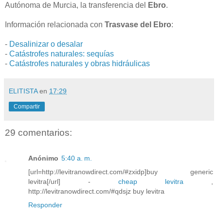
Autónoma de Murcia, la transferencia del
Ebro
.
Información relacionada con
Trasvase del Ebro
:
-
Desalinizar o desalar
-
Catástrofes naturales: sequías
-
Catástrofes naturales y obras hidráulicas
ELITISTA
en
17:29
Compartir
29 comentarios:
Anónimo
5:40 a. m.
[url=http://levitranowdirect.com/#zxidp]buy generic
levitra[/url] -
cheap levitra
,
http://levitranowdirect.com/#qdsjz buy levitra
Responder