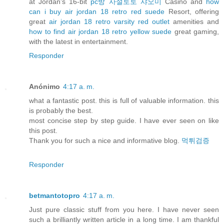
at Jordan's 16-bit
pc방 사설토토 샤오미
Casino and
how
can i buy air jordan 18 retro red suede
Resort, offering
great
air jordan 18 retro varsity red outlet
amenities and
how to find air jordan 18 retro yellow suede
great gaming,
with the latest in entertainment.
Responder
Anónimo
4:17 a. m.
what a fantastic post. this is full of valuable information. this
is probably the best.
most concise step by step guide. I have ever seen on like
this post.
Thank you for such a nice and informative blog.
먹튀검증
Responder
betmantotopro
4:17 a. m.
Just pure classic stuff from you here. I have never seen
such a brilliantly written article in a long time. I am thankful