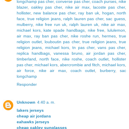
longchamp pas cher
,
converse pas cher
,
coach purses
,
nike
blazer
,
oakley pas cher
,
nike air max
,
lacoste pas cher
,
hollister
,
new balance pas cher
,
ray ban uk
,
hogan
,
north
face
,
true religion jeans
,
ralph lauren pas cher
,
sac guess
,
mulberry
,
nike free run uk
,
ralph lauren uk
,
nike air max
,
michael kors
,
kate spade handbags
,
nike free
,
lululemon
,
air max
,
ray ban pas cher
,
nike roshe run
,
hermes
,
true
religion outlet
,
louboutin pas cher
,
true religion jeans
,
true
religion jeans
,
michael kors
,
tn pas cher
,
vans pas cher
,
replica handbags
,
vanessa bruno
,
air jordan pas cher
,
timberland
,
north face
,
nike roshe
,
coach outlet
,
hollister
pas cher
,
michael kors
,
abercrombie and fitch
,
michael kors
,
air force
,
nike air max
,
coach outlet
,
burberry
,
sac
longchamp
Responder
Unknown
4:40 a. m.
lakers jerseys
cheap air jordans
eahawks jerseys
cheap oakley sunglasses