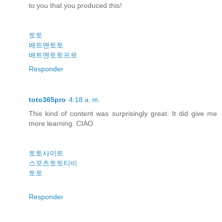
to you that you produced this!
토토
배트맨토토
배트맨토토프로
Responder
toto365pro
4:18 a. m.
This kind of content was surprisingly great. It did give me
more learning. CIAO
토토사이트
스포츠토토티비
토토
Responder