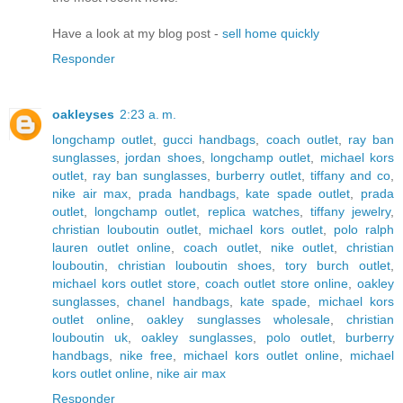
Have a look at my blog post -
sell home quickly
Responder
oakleyses
2:23 a. m.
longchamp outlet
,
gucci handbags
,
coach outlet
,
ray ban
sunglasses
,
jordan shoes
,
longchamp outlet
,
michael kors
outlet
,
ray ban sunglasses
,
burberry outlet
,
tiffany and co
,
nike air max
,
prada handbags
,
kate spade outlet
,
prada
outlet
,
longchamp outlet
,
replica watches
,
tiffany jewelry
,
christian louboutin outlet
,
michael kors outlet
,
polo ralph
lauren outlet online
,
coach outlet
,
nike outlet
,
christian
louboutin
,
christian louboutin shoes
,
tory burch outlet
,
michael kors outlet store
,
coach outlet store online
,
oakley
sunglasses
,
chanel handbags
,
kate spade
,
michael kors
outlet online
,
oakley sunglasses wholesale
,
christian
louboutin uk
,
oakley sunglasses
,
polo outlet
,
burberry
handbags
,
nike free
,
michael kors outlet online
,
michael
kors outlet online
,
nike air max
Responder