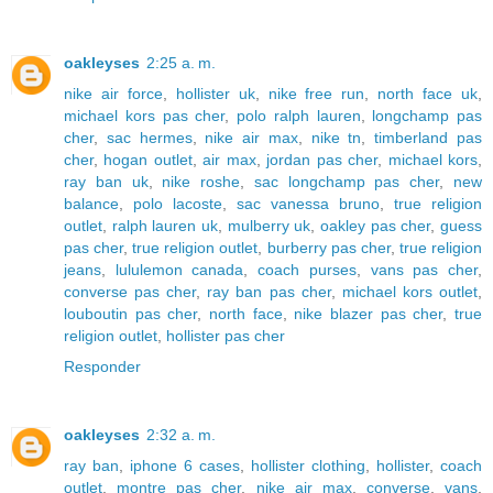
oakleyses
2:25 a. m.
nike air force
,
hollister uk
,
nike free run
,
north face uk
,
michael kors pas cher
,
polo ralph lauren
,
longchamp pas
cher
,
sac hermes
,
nike air max
,
nike tn
,
timberland pas
cher
,
hogan outlet
,
air max
,
jordan pas cher
,
michael kors
,
ray ban uk
,
nike roshe
,
sac longchamp pas cher
,
new
balance
,
polo lacoste
,
sac vanessa bruno
,
true religion
outlet
,
ralph lauren uk
,
mulberry uk
,
oakley pas cher
,
guess
pas cher
,
true religion outlet
,
burberry pas cher
,
true religion
jeans
,
lululemon canada
,
coach purses
,
vans pas cher
,
converse pas cher
,
ray ban pas cher
,
michael kors outlet
,
louboutin pas cher
,
north face
,
nike blazer pas cher
,
true
religion outlet
,
hollister pas cher
Responder
oakleyses
2:32 a. m.
ray ban
,
iphone 6 cases
,
hollister clothing
,
hollister
,
coach
outlet
,
montre pas cher
,
nike air max
,
converse
,
vans
,