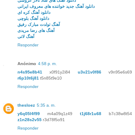
دانلود آهنگ های شاد تالار عروسی
دانلود آهنگ جدید خواننده های معروف ایرانی
دانلود آهنگ کره ای
دانلود آهنگ بلوچی
آهنگ تولدت مبارک رفیق
آهنگ های رضا مریدی
آهنگ لاتی
Responder
Anónimo
4:58 p. m.
n4s95e8b41
x0f91y2i84
u3v21v0f86
v9n95e6s69
r6p10t6j81
t5n85t9e10
Responder
thesloez
5:35 a. m.
y6q05l4f99
m4a09q1z49
t1j68r1u68
b7c38w8t54
z1n28s2v55
r3d78f5o91
Responder