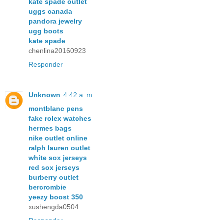
kate spade outlet
uggs canada
pandora jewelry
ugg boots
kate spade
chenlina20160923
Responder
Unknown
4:42 a. m.
montblanc pens
fake rolex watches
hermes bags
nike outlet online
ralph lauren outlet
white sox jerseys
red sox jerseys
burberry outlet
bercrombie
yeezy boost 350
xushengda0504