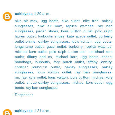
oakleyses
1:20 a. m.
nike air max
,
ugg boots
,
nike outlet
,
nike free
,
oakley
sunglasses
,
nike air max
,
replica watches
,
ray ban
sunglasses
,
jordan shoes
,
louis vuitton outlet
,
polo ralph
lauren outlet
,
louboutin shoes
,
kate spade outlet
,
burberry
outlet online
,
oakley sunglasses
,
louis vuitton
,
ugg boots
,
longchamp outlet
,
gucci outlet
,
burberry
,
replica watches
,
michael kors outlet
,
polo ralph lauren outlet
,
michael kors
outlet
,
tiffany and co
,
michael kors
,
ugg boots
,
chanel
handbags
,
louboutin
,
tory burch outlet
,
tiffany jewelry
,
christian louboutin outlet
,
oakley sunglasses
,
oakley
sunglasses
,
louis vuitton outlet
,
ray ban sunglasses
,
michael kors outlet
,
louis vuitton
,
louis vuitton
,
michael kors
outlet
,
cheap oakley sunglasses
,
michael kors outlet
,
ugg
boots
,
ray ban sunglasses
Responder
oakleyses
1:21 a. m.