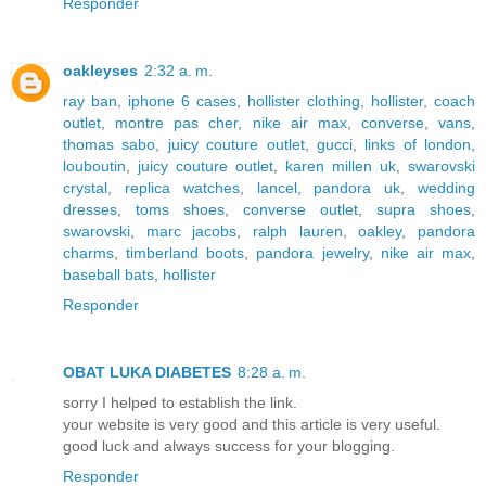
Responder
oakleyses
2:32 a. m.
ray ban
,
iphone 6 cases
,
hollister clothing
,
hollister
,
coach
outlet
,
montre pas cher
,
nike air max
,
converse
,
vans
,
thomas sabo
,
juicy couture outlet
,
gucci
,
links of london
,
louboutin
,
juicy couture outlet
,
karen millen uk
,
swarovski
crystal
,
replica watches
,
lancel
,
pandora uk
,
wedding
dresses
,
toms shoes
,
converse outlet
,
supra shoes
,
swarovski
,
marc jacobs
,
ralph lauren
,
oakley
,
pandora
charms
,
timberland boots
,
pandora jewelry
,
nike air max
,
baseball bats
,
hollister
Responder
OBAT LUKA DIABETES
8:28 a. m.
sorry I helped to establish the link.
your website is very good and this article is very useful.
good luck and always success for your blogging.
Responder