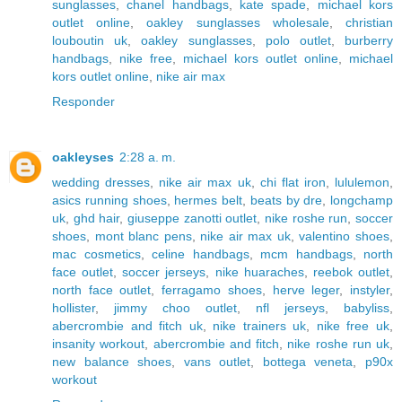
sunglasses
,
chanel handbags
,
kate spade
,
michael kors
outlet online
,
oakley sunglasses wholesale
,
christian
louboutin uk
,
oakley sunglasses
,
polo outlet
,
burberry
handbags
,
nike free
,
michael kors outlet online
,
michael
kors outlet online
,
nike air max
Responder
oakleyses
2:28 a. m.
wedding dresses
,
nike air max uk
,
chi flat iron
,
lululemon
,
asics running shoes
,
hermes belt
,
beats by dre
,
longchamp
uk
,
ghd hair
,
giuseppe zanotti outlet
,
nike roshe run
,
soccer
shoes
,
mont blanc pens
,
nike air max uk
,
valentino shoes
,
mac cosmetics
,
celine handbags
,
mcm handbags
,
north
face outlet
,
soccer jerseys
,
nike huaraches
,
reebok outlet
,
north face outlet
,
ferragamo shoes
,
herve leger
,
instyler
,
hollister
,
jimmy choo outlet
,
nfl jerseys
,
babyliss
,
abercrombie and fitch uk
,
nike trainers uk
,
nike free uk
,
insanity workout
,
abercrombie and fitch
,
nike roshe run uk
,
new balance shoes
,
vans outlet
,
bottega veneta
,
p90x
workout