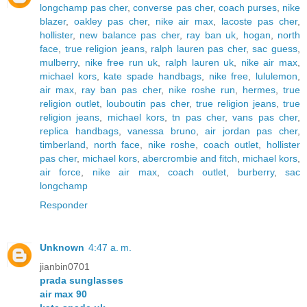
longchamp pas cher
,
converse pas cher
,
coach purses
,
nike
blazer
,
oakley pas cher
,
nike air max
,
lacoste pas cher
,
hollister
,
new balance pas cher
,
ray ban uk
,
hogan
,
north
face
,
true religion jeans
,
ralph lauren pas cher
,
sac guess
,
mulberry
,
nike free run uk
,
ralph lauren uk
,
nike air max
,
michael kors
,
kate spade handbags
,
nike free
,
lululemon
,
air max
,
ray ban pas cher
,
nike roshe run
,
hermes
,
true
religion outlet
,
louboutin pas cher
,
true religion jeans
,
true
religion jeans
,
michael kors
,
tn pas cher
,
vans pas cher
,
replica handbags
,
vanessa bruno
,
air jordan pas cher
,
timberland
,
north face
,
nike roshe
,
coach outlet
,
hollister
pas cher
,
michael kors
,
abercrombie and fitch
,
michael kors
,
air force
,
nike air max
,
coach outlet
,
burberry
,
sac
longchamp
Responder
Unknown
4:47 a. m.
jianbin0701
prada sunglasses
air max 90