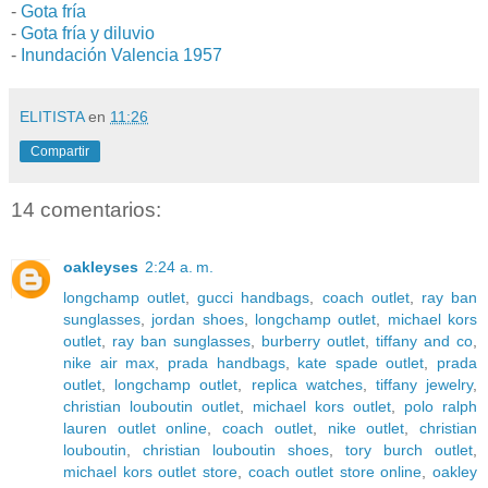
-
Gota fría
-
Gota fría y diluvio
-
Inundación Valencia 1957
ELITISTA
en
11:26
Compartir
14 comentarios:
oakleyses
2:24 a. m.
longchamp outlet
,
gucci handbags
,
coach outlet
,
ray ban
sunglasses
,
jordan shoes
,
longchamp outlet
,
michael kors
outlet
,
ray ban sunglasses
,
burberry outlet
,
tiffany and co
,
nike air max
,
prada handbags
,
kate spade outlet
,
prada
outlet
,
longchamp outlet
,
replica watches
,
tiffany jewelry
,
christian louboutin outlet
,
michael kors outlet
,
polo ralph
lauren outlet online
,
coach outlet
,
nike outlet
,
christian
louboutin
,
christian louboutin shoes
,
tory burch outlet
,
michael kors outlet store
,
coach outlet store online
,
oakley