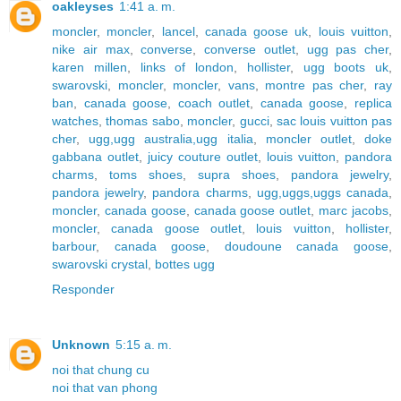
oakleyses
1:41 a. m.
moncler
,
moncler
,
lancel
,
canada goose uk
,
louis vuitton
,
nike air max
,
converse
,
converse outlet
,
ugg pas cher
,
karen millen
,
links of london
,
hollister
,
ugg boots uk
,
swarovski
,
moncler
,
moncler
,
vans
,
montre pas cher
,
ray
ban
,
canada goose
,
coach outlet
,
canada goose
,
replica
watches
,
thomas sabo
,
moncler
,
gucci
,
sac louis vuitton pas
cher
,
ugg,ugg australia,ugg italia
,
moncler outlet
,
doke
gabbana outlet
,
juicy couture outlet
,
louis vuitton
,
pandora
charms
,
toms shoes
,
supra shoes
,
pandora jewelry
,
pandora jewelry
,
pandora charms
,
ugg,uggs,uggs canada
,
moncler
,
canada goose
,
canada goose outlet
,
marc jacobs
,
moncler
,
canada goose outlet
,
louis vuitton
,
hollister
,
barbour
,
canada goose
,
doudoune canada goose
,
swarovski crystal
,
bottes ugg
Responder
Unknown
5:15 a. m.
noi that chung cu
noi that van phong