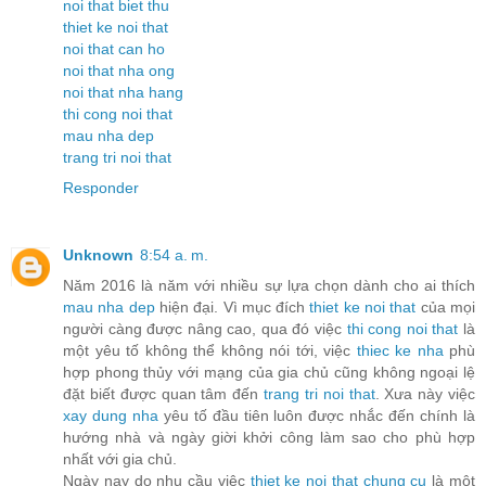
noi that biet thu
thiet ke noi that
noi that can ho
noi that nha ong
noi that nha hang
thi cong noi that
mau nha dep
trang tri noi that
Responder
Unknown
8:54 a. m.
Năm 2016 là năm với nhiều sự lựa chọn dành cho ai thích
mau nha dep
hiện đại. Vì mục đích
thiet ke noi that
của mọi
người càng được nâng cao, qua đó việc
thi cong noi that
là
một yêu tố không thể không nói tới, việc
thiec ke nha
phù
hợp phong thủy với mạng của gia chủ cũng không ngoại lệ
đặt biết được quan tâm đến
trang tri noi that
. Xưa này việc
xay dung nha
yêu tố đầu tiên luôn được nhắc đến chính là
hướng nhà và ngày giời khởi công làm sao cho phù hợp
nhất với gia chủ.
Ngày nay do nhu cầu việc
thiet ke noi that chung cu
là một