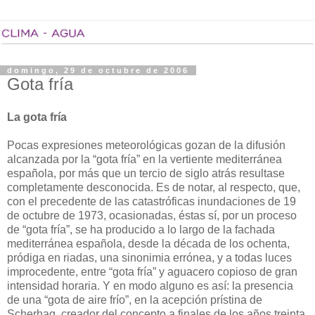
domingo, 29 de octubre de 2006
Gota fría
La gota fría
Pocas expresiones meteorológicas gozan de la difusión
alcanzada por la “gota fría” en la vertiente mediterránea
española, por más que un tercio de siglo atrás resultase
completamente desconocida. Es de notar, al respecto, que,
con el precedente de las catastróficas inundaciones de 19
de octubre de 1973, ocasionadas, éstas sí, por un proceso
de “gota fría”, se ha producido a lo largo de la fachada
mediterránea española, desde la década de los ochenta,
pródiga en riadas, una sinonimia errónea, y a todas luces
improcedente, entre “gota fría” y aguacero copioso de gran
intensidad horaria. Y en modo alguno es así: la presencia
de una “gota de aire frío”, en la acepción prístina de
Scherhag, creador del concepto a finales de los años treinta