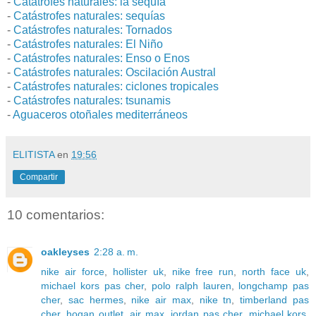
-
Catátrofes naturales: la sequía
-
Catástrofes naturales: sequías
-
Catástrofes naturales: Tornados
-
Catástrofes naturales: El Niño
-
Catástrofes naturales: Enso o Enos
-
Catástrofes naturales: Oscilación Austral
-
Catástrofes naturales: ciclones tropicales
-
Catástrofes naturales: tsunamis
-
Aguaceros otoñales mediterráneos
ELITISTA
en
19:56
Compartir
10 comentarios:
oakleyses
2:28 a. m.
nike air force
,
hollister uk
,
nike free run
,
north face uk
,
michael kors pas cher
,
polo ralph lauren
,
longchamp pas
cher
,
sac hermes
,
nike air max
,
nike tn
,
timberland pas
cher
,
hogan outlet
,
air max
,
jordan pas cher
,
michael kors
,