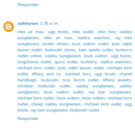
Responder
oakleyses
1:36 a. m.
nike air max
,
ugg boots
,
nike outlet
,
nike free
,
oakley
sunglasses
,
nike air max
,
replica watches
,
ray ban
sunglasses
,
jordan shoes
,
louis vuitton outlet
,
polo ralph
lauren outlet
,
louboutin shoes
,
kate spade outlet
,
burberry
outlet online
,
oakley sunglasses
,
louis vuitton
,
ugg boots
,
longchamp outlet
,
gucci outlet
,
burberry
,
replica watches
,
michael kors outlet
,
polo ralph lauren outlet
,
michael kors
outlet
,
tiffany and co
,
michael kors
,
ugg boots
,
chanel
handbags
,
louboutin
,
tory burch outlet
,
tiffany jewelry
,
christian louboutin outlet
,
oakley sunglasses
,
oakley
sunglasses
,
louis vuitton outlet
,
ray ban sunglasses
,
michael kors outlet
,
louis vuitton
,
louis vuitton
,
michael kors
outlet
,
cheap oakley sunglasses
,
michael kors outlet
,
ugg
boots
,
ray ban sunglasses
,
louboutin outlet
Responder