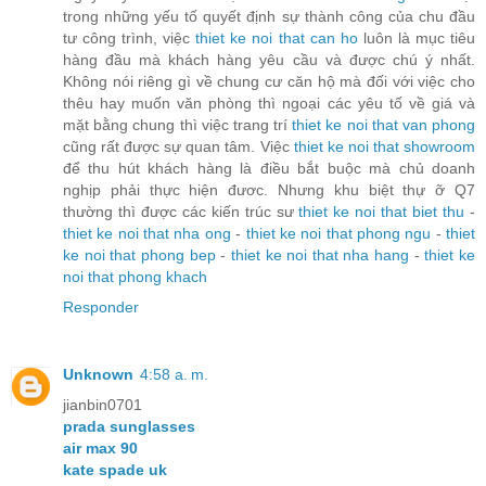
trong những yếu tố quyết định sự thành công của chu đầu
tư công trình, việc
thiet ke noi that can ho
luôn là mục tiêu
hàng đầu mà khách hàng yêu cầu và được chú ý nhất.
Không nói riêng gì về chung cư căn hộ mà đối với việc cho
thêu hay muốn văn phòng thì ngoại các yêu tố về giá và
mặt bằng chung thì việc trang trí
thiet ke noi that van phong
cũng rất được sự quan tâm. Việc
thiet ke noi that showroom
để thu hút khách hàng là điều bắt buộc mà chủ doanh
nghịp phải thực hiện đươc. Nhưng khu biệt thự ỡ Q7
thường thì được các kiến trúc sư
thiet ke noi that biet thu
-
thiet ke noi that nha ong
-
thiet ke noi that phong ngu
-
thiet
ke noi that phong bep
-
thiet ke noi that nha hang
-
thiet ke
noi that phong khach
Responder
Unknown
4:58 a. m.
jianbin0701
prada sunglasses
air max 90
kate spade uk