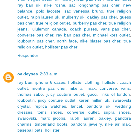
ray ban uk
,
nike roshe
,
sac longchamp pas cher
,
new
balance
,
polo lacoste
,
sac vanessa bruno
,
true religion
outlet
,
ralph lauren uk
,
mulberry uk
,
oakley pas cher
,
guess
pas cher
,
true religion outlet
,
burberry pas cher
,
true religion
jeans
,
lululemon canada
,
coach purses
,
vans pas cher
,
converse pas cher
,
ray ban pas cher
,
michael kors outlet
,
louboutin pas cher
,
north face
,
nike blazer pas cher
,
true
religion outlet
,
hollister pas cher
Responder
oakleyses
2:33 a. m.
ray ban
,
iphone 6 cases
,
hollister clothing
,
hollister
,
coach
outlet
,
montre pas cher
,
nike air max
,
converse
,
vans
,
thomas sabo
,
juicy couture outlet
,
gucci
,
links of london
,
louboutin
,
juicy couture outlet
,
karen millen uk
,
swarovski
crystal
,
replica watches
,
lancel
,
pandora uk
,
wedding
dresses
,
toms shoes
,
converse outlet
,
supra shoes
,
swarovski
,
marc jacobs
,
ralph lauren
,
oakley
,
pandora
charms
,
timberland boots
,
pandora jewelry
,
nike air max
,
baseball bats
,
hollister