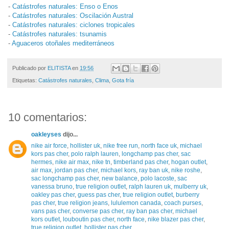
-
Catástrofes naturales: Enso o Enos
-
Catástrofes naturales: Oscilación Austral
-
Catástrofes naturales: ciclones tropicales
-
Catástrofes naturales: tsunamis
-
Aguaceros otoñales mediterráneos
Publicado por
ELITISTA
en
19:56
Etiquetas:
Catástrofes naturales
,
Clima
,
Gota fría
10 comentarios:
oakleyses
dijo...
nike air force
,
hollister uk
,
nike free run
,
north face uk
,
michael
kors pas cher
,
polo ralph lauren
,
longchamp pas cher
,
sac
hermes
,
nike air max
,
nike tn
,
timberland pas cher
,
hogan outlet
,
air max
,
jordan pas cher
,
michael kors
,
ray ban uk
,
nike roshe
,
sac longchamp pas cher
,
new balance
,
polo lacoste
,
sac
vanessa bruno
,
true religion outlet
,
ralph lauren uk
,
mulberry uk
,
oakley pas cher
,
guess pas cher
,
true religion outlet
,
burberry
pas cher
,
true religion jeans
,
lululemon canada
,
coach purses
,
vans pas cher
,
converse pas cher
,
ray ban pas cher
,
michael
kors outlet
,
louboutin pas cher
,
north face
,
nike blazer pas cher
,
true religion outlet
,
hollister pas cher