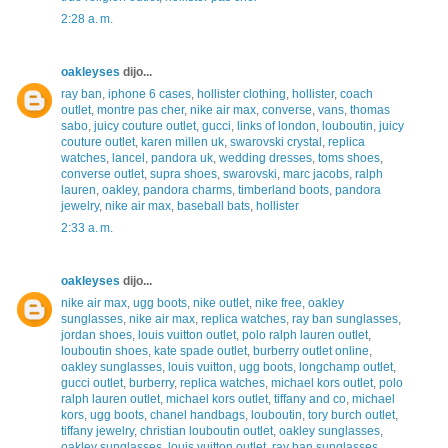
2:28 a. m.
oakleyses
dijo...
ray ban
,
iphone 6 cases
,
hollister clothing
,
hollister
,
coach
outlet
,
montre pas cher
,
nike air max
,
converse
,
vans
,
thomas
sabo
,
juicy couture outlet
,
gucci
,
links of london
,
louboutin
,
juicy
couture outlet
,
karen millen uk
,
swarovski crystal
,
replica
watches
,
lancel
,
pandora uk
,
wedding dresses
,
toms shoes
,
converse outlet
,
supra shoes
,
swarovski
,
marc jacobs
,
ralph
lauren
,
oakley
,
pandora charms
,
timberland boots
,
pandora
jewelry
,
nike air max
,
baseball bats
,
hollister
2:33 a. m.
oakleyses
dijo...
nike air max
,
ugg boots
,
nike outlet
,
nike free
,
oakley
sunglasses
,
nike air max
,
replica watches
,
ray ban sunglasses
,
jordan shoes
,
louis vuitton outlet
,
polo ralph lauren outlet
,
louboutin shoes
,
kate spade outlet
,
burberry outlet online
,
oakley sunglasses
,
louis vuitton
,
ugg boots
,
longchamp outlet
,
gucci outlet
,
burberry
,
replica watches
,
michael kors outlet
,
polo
ralph lauren outlet
,
michael kors outlet
,
tiffany and co
,
michael
kors
,
ugg boots
,
chanel handbags
,
louboutin
,
tory burch outlet
,
tiffany jewelry
,
christian louboutin outlet
,
oakley sunglasses
,
oakley sunglasses
,
louis vuitton outlet
,
ray ban sunglasses
,