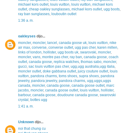
michael kors outlet
,
louis vuitton
,
louis vuitton
,
michael kors
outlet
,
cheap oakley sunglasses
,
michael kors outlet
,
ugg boots
,
ray ban sunglasses
,
louboutin outlet
1:36 a. m.
oakleyses
dijo...
moncler
,
moncler
,
lancel
,
canada goose uk
,
louis vuitton
,
nike
air max
,
converse
,
converse outlet
,
ugg pas cher
,
karen millen
,
links of london
,
hollister
,
ugg boots uk
,
swarovski
,
moncler
,
moncler
,
vans
,
montre pas cher
,
ray ban
,
canada goose
,
coach
outlet
,
canada goose
,
replica watches
,
thomas sabo
,
moncler
,
gucci
,
sac louis vuitton pas cher
,
ugg,ugg australia,ugg italia
,
moncler outlet
,
doke gabbana outlet
,
juicy couture outlet
,
louis
vuitton
,
pandora charms
,
toms shoes
,
supra shoes
,
pandora
jewelry
,
pandora jewelry
,
pandora charms
,
ugg,uggs,uggs
canada
,
moncler
,
canada goose
,
canada goose outlet
,
marc
jacobs
,
moncler
,
canada goose outlet
,
louis vuitton
,
hollister
,
barbour
,
canada goose
,
doudoune canada goose
,
swarovski
crystal
,
bottes ugg
1:41 a. m.
Unknown
dijo...
noi that chung cu