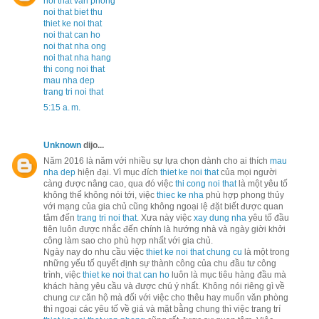
noi that van phong
noi that biet thu
thiet ke noi that
noi that can ho
noi that nha ong
noi that nha hang
thi cong noi that
mau nha dep
trang tri noi that
5:15 a. m.
Unknown
dijo...
Năm 2016 là năm với nhiều sự lựa chọn dành cho ai thích
mau
nha dep
hiện đại. Vì mục đích
thiet ke noi that
của mọi người
càng được nâng cao, qua đó việc
thi cong noi that
là một yêu tố
không thể không nói tới, việc
thiec ke nha
phù hợp phong thủy
với mạng của gia chủ cũng không ngoại lệ đặt biết được quan
tâm đến
trang tri noi that
. Xưa này việc
xay dung nha
yêu tố đầu
tiên luôn được nhắc đến chính là hướng nhà và ngày giời khởi
công làm sao cho phù hợp nhất với gia chủ.
Ngày nay do nhu cầu việc
thiet ke noi that chung cu
là một trong
những yếu tố quyết định sự thành công của chu đầu tư công
trình, việc
thiet ke noi that can ho
luôn là mục tiêu hàng đầu mà
khách hàng yêu cầu và được chú ý nhất. Không nói riêng gì về
chung cư căn hộ mà đối với việc cho thêu hay muốn văn phòng
thì ngoại các yêu tố về giá và mặt bằng chung thì việc trang trí