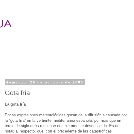
domingo, 29 de octubre de 2006
Gota fría
La gota fría
Pocas expresiones meteorológicas gozan de la difusión alcanzada por
la “gota fría” en la vertiente mediterránea española, por más que un
tercio de siglo atrás resultase completamente desconocida. Es de
notar, al respecto, que, con el precedente de las catastróficas