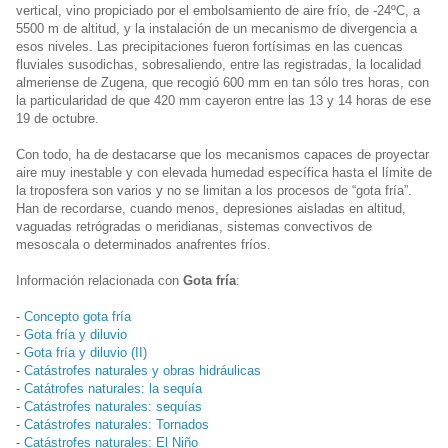
vertical, vino propiciado por el embolsamiento de aire frío, de -24ºC, a
5500 m de altitud, y la instalación de un mecanismo de divergencia a
esos niveles. Las precipitaciones fueron fortísimas en las cuencas
fluviales susodichas, sobresaliendo, entre las registradas, la localidad
almeriense de Zugena, que recogió 600 mm en tan sólo tres horas, con
la particularidad de que 420 mm cayeron entre las 13 y 14 horas de ese
19 de octubre.
Con todo, ha de destacarse que los mecanismos capaces de proyectar
aire muy inestable y con elevada humedad específica hasta el límite de
la troposfera son varios y no se limitan a los procesos de “gota fría”.
Han de recordarse, cuando menos, depresiones aisladas en altitud,
vaguadas retrógradas o meridianas, sistemas convectivos de
mesoscala o determinados anafrentes fríos.
Información relacionada con
Gota fría
:
-
Concepto gota fría
-
Gota fría y diluvio
-
Gota fría y diluvio (II)
-
Catástrofes naturales y obras hidráulicas
-
Catátrofes naturales: la sequía
-
Catástrofes naturales: sequías
-
Catástrofes naturales: Tornados
-
Catástrofes naturales: El Niño