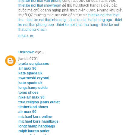
thiet ke noi that van phong
cũng rất được sự quan tâm. Việc
thiet ke noi that showroom
để thu hút khách hàng là điều bắt
buộc mà chủ doanh nghịp phải thực hiện đươc. Nhưng khu biệt
thự ỡ Q7 thường thì được các kiến trúc sư
thiet ke noi that biet
thu
-
thiet ke noi that nha ong
-
thiet ke noi that phong ngu
-
thiet
ke noi that phong bep
-
thiet ke noi that nha hang
-
thiet ke noi
that phong khach
8:54 a. m.
Unknown
dijo...
jianbin0701
prada sunglasses
air max 90
kate spade uk
swarovski crystal
kate spade uk
longchamp solde
toms shoes
nike air max 90
true religion jeans outlet
timberland shoes
air max 90
michael kors online
michael kors handbags
longchamp handbags
ralph lauren outlet