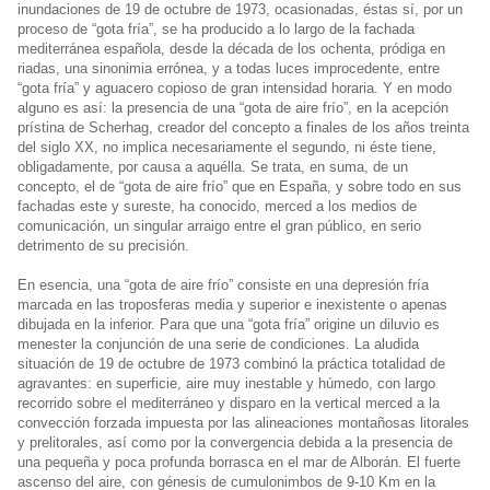
inundaciones de 19 de octubre de 1973, ocasionadas, éstas sí, por un
proceso de “gota fría”, se ha producido a lo largo de la fachada
mediterránea española, desde la década de los ochenta, pródiga en
riadas, una sinonimia errónea, y a todas luces improcedente, entre
“gota fría” y aguacero copioso de gran intensidad horaria. Y en modo
alguno es así: la presencia de una “gota de aire frío”, en la acepción
prístina de Scherhag, creador del concepto a finales de los años treinta
del siglo XX, no implica necesariamente el segundo, ni éste tiene,
obligadamente, por causa a aquélla. Se trata, en suma, de un
concepto, el de “gota de aire frío” que en España, y sobre todo en sus
fachadas este y sureste, ha conocido, merced a los medios de
comunicación, un singular arraigo entre el gran público, en serio
detrimento de su precisión.
En esencia, una “gota de aire frío” consiste en una depresión fría
marcada en las troposferas media y superior e inexistente o apenas
dibujada en la inferior. Para que una “gota fría” origine un diluvio es
menester la conjunción de una serie de condiciones. La aludida
situación de 19 de octubre de 1973 combinó la práctica totalidad de
agravantes: en superficie, aire muy inestable y húmedo, con largo
recorrido sobre el mediterráneo y disparo en la vertical merced a la
convección forzada impuesta por las alineaciones montañosas litorales
y prelitorales, así como por la convergencia debida a la presencia de
una pequeña y poca profunda borrasca en el mar de Alborán. El fuerte
ascenso del aire, con génesis de cumulonimbos de 9-10 Km en la