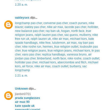
1:20 a. m.
oakleyses
dijo...
longchamp pas cher
,
converse pas cher
,
coach purses
,
nike
blazer
,
oakley pas cher
,
nike air max
,
lacoste pas cher
,
hollister
,
new balance pas cher
,
ray ban uk
,
hogan
,
north face
,
true
religion jeans
,
ralph lauren pas cher
,
sac guess
,
mulberry
,
nike
free run uk
,
ralph lauren uk
,
nike air max
,
michael kors
,
kate
spade handbags
,
nike free
,
lululemon
,
air max
,
ray ban pas
cher
,
nike roshe run
,
hermes
,
true religion outlet
,
louboutin pas
cher
,
true religion jeans
,
true religion jeans
,
michael kors
,
tn pas
cher
,
vans pas cher
,
replica handbags
,
vanessa bruno
,
air
jordan pas cher
,
timberland
,
north face
,
nike roshe
,
coach outlet
,
hollister pas cher
,
michael kors
,
abercrombie and fitch
,
michael
kors
,
air force
,
nike air max
,
coach outlet
,
burberry
,
sac
longchamp
1:21 a. m.
Unknown
dijo...
jianbin0701
prada sunglasses
air max 90
kate spade uk
swarovski crystal