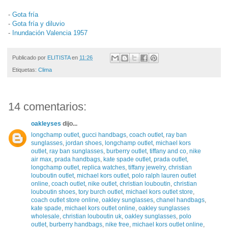
-
Gota fría
-
Gota fría y diluvio
-
Inundación Valencia 1957
Publicado por
ELITISTA
en
11:26
Etiquetas:
Clima
14 comentarios:
oakleyses
dijo...
longchamp outlet
,
gucci handbags
,
coach outlet
,
ray ban
sunglasses
,
jordan shoes
,
longchamp outlet
,
michael kors
outlet
,
ray ban sunglasses
,
burberry outlet
,
tiffany and co
,
nike
air max
,
prada handbags
,
kate spade outlet
,
prada outlet
,
longchamp outlet
,
replica watches
,
tiffany jewelry
,
christian
louboutin outlet
,
michael kors outlet
,
polo ralph lauren outlet
online
,
coach outlet
,
nike outlet
,
christian louboutin
,
christian
louboutin shoes
,
tory burch outlet
,
michael kors outlet store
,
coach outlet store online
,
oakley sunglasses
,
chanel handbags
,
kate spade
,
michael kors outlet online
,
oakley sunglasses
wholesale
,
christian louboutin uk
,
oakley sunglasses
,
polo
outlet
,
burberry handbags
,
nike free
,
michael kors outlet online
,