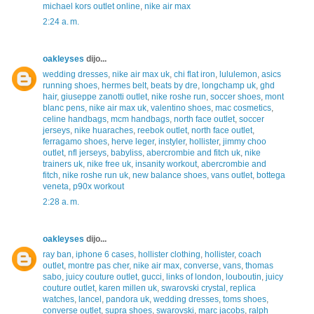
michael kors outlet online
,
nike air max
2:24 a. m.
oakleyses
dijo...
wedding dresses
,
nike air max uk
,
chi flat iron
,
lululemon
,
asics
running shoes
,
hermes belt
,
beats by dre
,
longchamp uk
,
ghd
hair
,
giuseppe zanotti outlet
,
nike roshe run
,
soccer shoes
,
mont
blanc pens
,
nike air max uk
,
valentino shoes
,
mac cosmetics
,
celine handbags
,
mcm handbags
,
north face outlet
,
soccer
jerseys
,
nike huaraches
,
reebok outlet
,
north face outlet
,
ferragamo shoes
,
herve leger
,
instyler
,
hollister
,
jimmy choo
outlet
,
nfl jerseys
,
babyliss
,
abercrombie and fitch uk
,
nike
trainers uk
,
nike free uk
,
insanity workout
,
abercrombie and
fitch
,
nike roshe run uk
,
new balance shoes
,
vans outlet
,
bottega
veneta
,
p90x workout
2:28 a. m.
oakleyses
dijo...
ray ban
,
iphone 6 cases
,
hollister clothing
,
hollister
,
coach
outlet
,
montre pas cher
,
nike air max
,
converse
,
vans
,
thomas
sabo
,
juicy couture outlet
,
gucci
,
links of london
,
louboutin
,
juicy
couture outlet
,
karen millen uk
,
swarovski crystal
,
replica
watches
,
lancel
,
pandora uk
,
wedding dresses
,
toms shoes
,
converse outlet
,
supra shoes
,
swarovski
,
marc jacobs
,
ralph