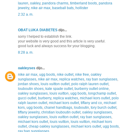
lauren
,
oakley
,
pandora charms
,
timberland boots
,
pandora
jewelry
,
nike air max
,
baseball bats
,
hollister
2:32 a. m.
OBAT LUKA DIABETES
dijo...
sorry I helped to establish the link.
your website is very good and this article is very useful.
good luck and always success for your blogging.
8:28 a. m.
oakleyses
dijo...
nike air max
,
ugg boots
,
nike outlet
,
nike free
,
oakley
sunglasses
,
nike air max
,
replica watches
,
ray ban sunglasses
,
jordan shoes
,
louis vuitton outlet
,
polo ralph lauren outlet
,
louboutin shoes
,
kate spade outlet
,
burberry outlet online
,
oakley sunglasses
,
louis vuitton
,
ugg boots
,
longchamp outlet
,
gucci outlet
,
burberry
,
replica watches
,
michael kors outlet
,
polo
ralph lauren outlet
,
michael kors outlet
,
tiffany and co
,
michael
kors
,
ugg boots
,
chanel handbags
,
louboutin
,
tory burch outlet
,
tiffany jewelry
,
christian louboutin outlet
,
oakley sunglasses
,
oakley sunglasses
,
louis vuitton outlet
,
ray ban sunglasses
,
michael kors outlet
,
louis vuitton
,
louis vuitton
,
michael kors
outlet
,
cheap oakley sunglasses
,
michael kors outlet
,
ugg boots
,
ray ban sunglasses