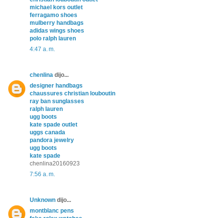
michael kors outlet
ferragamo shoes
mulberry handbags
adidas wings shoes
polo ralph lauren
4:47 a. m.
chenlina
dijo...
designer handbags
chaussures christian louboutin
ray ban sunglasses
ralph lauren
ugg boots
kate spade outlet
uggs canada
pandora jewelry
ugg boots
kate spade
chenlina20160923
7:56 a. m.
Unknown
dijo...
montblanc pens