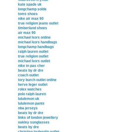
kate spade uk
longchamp solde
toms shoes
nike air max 90
true religion jeans outlet
timberland shoes
air max 90
michael kors online
michael kors handbags
longchamp handbags
ralph lauren outlet
true religion outlet
michael kors outlet
nike tn pas cher
beats by dr dre
coach outlet
tory burch outlet online
herve leger outlet
rolex watches
polo ralph lauren
lululemon uk
lululemon pants
nba jerseys
beats by dr dre
links of london jewellery
oakley sunglasses
beats by dre
christian louboutin outlet