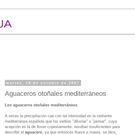
martes, 16 de octubre de 2007
Aguaceros otoñales mediterráneos
Los aguaceros otoñales mediterráneos
A veces la precipitación cae con tal intensidad en la vertiente
mediterránea española que los verbos "diluviar" o "jarrear", cuya
acepción es la de llover copiosamente, resultan insuficientes para
describir el
aguacero
, ya que entonces llueve a mares, se dice,