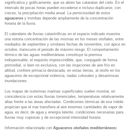
significativa y gráficamente, que se abren las cataratas del cielo. En el
intervalo de pocas horas pueden excederse e incluso duplicarse, con
creces, la precipitación media anual. La perniciosidad de estos
aguaceros
y trombas depende ampliamente de la concentración
horaria de la lluvia.
El calendario de lluvias catastróficas en el espacio indicado muestra
una notoria concentración de las mismas en los meses otoñales, entre
mediados de septiembre y similares fechas de noviembre, con ápice en
octubre, transcurre el periodo de máximo riesgo. El comportamiento
térmico de las aguas mediterráneas constituye la premisa
indispensable, el requisito imprescindible, que, conjugado de forma
primordial, si bien no exclusiva, con las irrupciones de aire frío en
altitud, confiere primacía destacada, en estas tierras, al otoño en los
aguaceros de excepcional violencia, riadas colosales y desastrosas
inundaciones.
Los mapas de isotermas marinas superficiales suelen mostrar, en
coincidencia con estas lluvias torrenciales, temperaturas relativamente
altas frente a las áreas afectadas. Condiciones térmicas de esa índole
propician que el mar transfiera al aire enormes cantidades de vapor de
agua, es decir, de agua y energía latente, condiciones necesarias para
lluvias muy copiosas y de excepcional intensidad horaria.
Información relacionada con
Aguaceros otoñales mediterráneos: