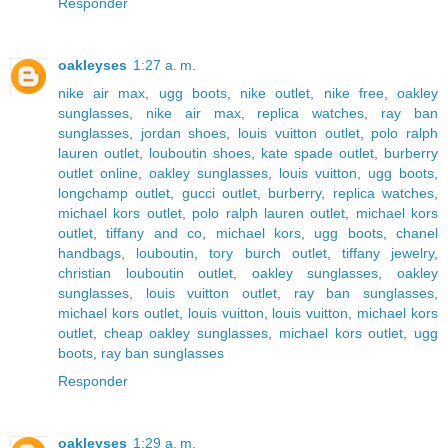
Responder
oakleyses
1:27 a. m.
nike air max
,
ugg boots
,
nike outlet
,
nike free
,
oakley
sunglasses
,
nike air max
,
replica watches
,
ray ban
sunglasses
,
jordan shoes
,
louis vuitton outlet
,
polo ralph
lauren outlet
,
louboutin shoes
,
kate spade outlet
,
burberry
outlet online
,
oakley sunglasses
,
louis vuitton
,
ugg boots
,
longchamp outlet
,
gucci outlet
,
burberry
,
replica watches
,
michael kors outlet
,
polo ralph lauren outlet
,
michael kors
outlet
,
tiffany and co
,
michael kors
,
ugg boots
,
chanel
handbags
,
louboutin
,
tory burch outlet
,
tiffany jewelry
,
christian louboutin outlet
,
oakley sunglasses
,
oakley
sunglasses
,
louis vuitton outlet
,
ray ban sunglasses
,
michael kors outlet
,
louis vuitton
,
louis vuitton
,
michael kors
outlet
,
cheap oakley sunglasses
,
michael kors outlet
,
ugg
boots
,
ray ban sunglasses
Responder
oakleyses
1:29 a. m.