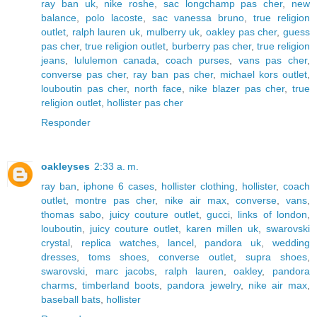
ray ban uk
,
nike roshe
,
sac longchamp pas cher
,
new
balance
,
polo lacoste
,
sac vanessa bruno
,
true religion
outlet
,
ralph lauren uk
,
mulberry uk
,
oakley pas cher
,
guess
pas cher
,
true religion outlet
,
burberry pas cher
,
true religion
jeans
,
lululemon canada
,
coach purses
,
vans pas cher
,
converse pas cher
,
ray ban pas cher
,
michael kors outlet
,
louboutin pas cher
,
north face
,
nike blazer pas cher
,
true
religion outlet
,
hollister pas cher
Responder
oakleyses
2:33 a. m.
ray ban
,
iphone 6 cases
,
hollister clothing
,
hollister
,
coach
outlet
,
montre pas cher
,
nike air max
,
converse
,
vans
,
thomas sabo
,
juicy couture outlet
,
gucci
,
links of london
,
louboutin
,
juicy couture outlet
,
karen millen uk
,
swarovski
crystal
,
replica watches
,
lancel
,
pandora uk
,
wedding
dresses
,
toms shoes
,
converse outlet
,
supra shoes
,
swarovski
,
marc jacobs
,
ralph lauren
,
oakley
,
pandora
charms
,
timberland boots
,
pandora jewelry
,
nike air max
,
baseball bats
,
hollister