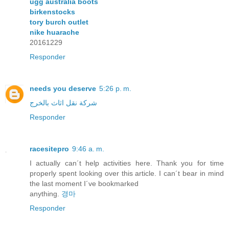
ugg australia boots
birkenstocks
tory burch outlet
nike huarache
20161229
Responder
needs you deserve
5:26 p. m.
شركة نقل اثاث بالخرج
Responder
racesitepro
9:46 a. m.
I actually can´t help activities here. Thank you for time
properly spent looking over this article. I can´t bear in mind
the last moment I´ve bookmarked
anything.
경마
Responder