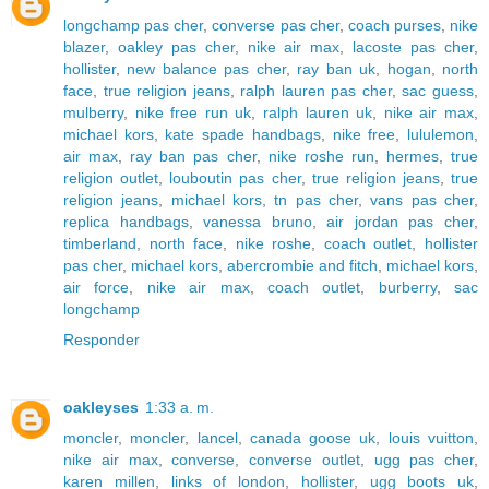
longchamp pas cher
,
converse pas cher
,
coach purses
,
nike
blazer
,
oakley pas cher
,
nike air max
,
lacoste pas cher
,
hollister
,
new balance pas cher
,
ray ban uk
,
hogan
,
north
face
,
true religion jeans
,
ralph lauren pas cher
,
sac guess
,
mulberry
,
nike free run uk
,
ralph lauren uk
,
nike air max
,
michael kors
,
kate spade handbags
,
nike free
,
lululemon
,
air max
,
ray ban pas cher
,
nike roshe run
,
hermes
,
true
religion outlet
,
louboutin pas cher
,
true religion jeans
,
true
religion jeans
,
michael kors
,
tn pas cher
,
vans pas cher
,
replica handbags
,
vanessa bruno
,
air jordan pas cher
,
timberland
,
north face
,
nike roshe
,
coach outlet
,
hollister
pas cher
,
michael kors
,
abercrombie and fitch
,
michael kors
,
air force
,
nike air max
,
coach outlet
,
burberry
,
sac
longchamp
Responder
oakleyses
1:33 a. m.
moncler
,
moncler
,
lancel
,
canada goose uk
,
louis vuitton
,
nike air max
,
converse
,
converse outlet
,
ugg pas cher
,
karen millen
,
links of london
,
hollister
,
ugg boots uk
,