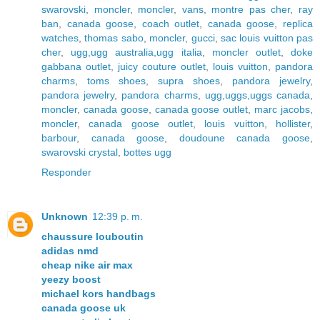
swarovski
,
moncler
,
moncler
,
vans
,
montre pas cher
,
ray
ban
,
canada goose
,
coach outlet
,
canada goose
,
replica
watches
,
thomas sabo
,
moncler
,
gucci
,
sac louis vuitton pas
cher
,
ugg,ugg australia,ugg italia
,
moncler outlet
,
doke
gabbana outlet
,
juicy couture outlet
,
louis vuitton
,
pandora
charms
,
toms shoes
,
supra shoes
,
pandora jewelry
,
pandora jewelry
,
pandora charms
,
ugg,uggs,uggs canada
,
moncler
,
canada goose
,
canada goose outlet
,
marc jacobs
,
moncler
,
canada goose outlet
,
louis vuitton
,
hollister
,
barbour
,
canada goose
,
doudoune canada goose
,
swarovski crystal
,
bottes ugg
Responder
Unknown
12:39 p. m.
chaussure louboutin
adidas nmd
cheap nike air max
yeezy boost
michael kors handbags
canada goose uk