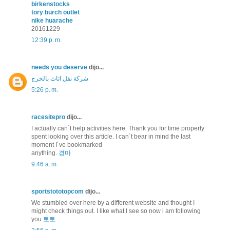
birkenstocks
tory burch outlet
nike huarache
20161229
12:39 p. m.
needs you deserve
dijo...
شركة نقل اثاث بالخرج
5:26 p. m.
racesitepro
dijo...
I actually can´t help activities here. Thank you for time properly
spent looking over this article. I can´t bear in mind the last
moment I´ve bookmarked
anything.
경마
9:46 a. m.
sportstototopcom
dijo...
We stumbled over here by a different website and thought I
might check things out. I like what I see so now i am following
you
토토