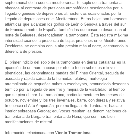
septentrional de la cuenca mediterránea. El soplo de la tramontana
obedece al contraste de presiones atmosféricas ocasionadas por la
llegada o génesis de depresiones atmosféricas ocasionadas por la
llegada de depresiones en el Mediterráneo. Estas bajas son borrascas
atlánticas que alcanzan los golfos de León o Génova a través del sur
de Francia o norte de España; también las que pasan o desarrollan al
norte de Baleares, desencadenan la tramontana. Ésta registra máxima
intensidad cuando la presencia de bajas presiones en el Mediterráneo
Occidental se combina con la alta presión más al norte, acentuando la
diferencia de presión.
El primer indicio del soplo de la tramontana en tierras catalanas es la
aparición de un muro nuboso por efecto foehn sobre los relieves
pirenaicos, las denominadas bandas del Pirineo Oriental, seguida de
acusada y rápida caída de la humedad relativa, morfología
arremolinada de pequeñas nubes o escabeyats, pronunciado descenso
térmico por la llegada de aire frío y mejora de la visibilidad, al tiempo
que se pica el mar. La tramontana, particularmente en los meses de
octubre, noviembre y los tres invernales, barre, con dureza y relativa
frecuencia el Alto Ampurdán, pero no llega al río Tordera ni, hacia el
interior sobrepasa Gerona; equívocas resultan las denominaciones de
tramontana de Berga o tramontana de Nuria, que son más bien
manifestaciones de mistral.
Información relacionada con
Viento Tramontana: