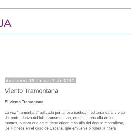
domingo, 15 de abril de 2007
Viento Tramontana
El viento Tramontana
La voz “tramontana” aplicada por la rosa náutica mediterránea al viento
del norte, deriva del latín transmontana, es decir, más allá de los
montes, puesto que aquél tiene origen más allá del ángulo montañoso,
los Pirineos en el caso de España, que envuelve o rodea la ribera