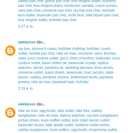
oakley pas cher
,
guess pas cher
,
true religion outlet
,
burberry
pas cher
,
true religion jeans
,
lululemon canada
,
coach purses
,
vans pas cher
,
converse pas cher
,
ray ban pas cher
,
michael
kors outlet
,
louboutin pas cher
,
north face
,
nike blazer pas cher
,
true religion outlet
,
hollister pas cher
2:27 a. m.
oakleyses
dijo...
ray ban
,
iphone 6 cases
,
hollister clothing
,
hollister
,
coach
outlet
,
montre pas cher
,
nike air max
,
converse
,
vans
,
thomas
sabo
,
juicy couture outlet
,
gucci
,
links of london
,
louboutin
,
juicy
couture outlet
,
karen millen uk
,
swarovski crystal
,
replica
watches
,
lancel
,
pandora uk
,
wedding dresses
,
toms shoes
,
converse outlet
,
supra shoes
,
swarovski
,
marc jacobs
,
ralph
lauren
,
oakley
,
pandora charms
,
timberland boots
,
pandora
jewelry
,
nike air max
,
baseball bats
,
hollister
2:33 a. m.
oakleyses
dijo...
nike air max
,
ugg boots
,
nike outlet
,
nike free
,
oakley
sunglasses
,
nike air max
,
replica watches
,
ray ban sunglasses
,
jordan shoes
,
louis vuitton outlet
,
polo ralph lauren outlet
,
louboutin shoes
,
kate spade outlet
,
burberry outlet online
,
oakley sunglasses
,
louis vuitton
,
ugg boots
,
longchamp outlet
,