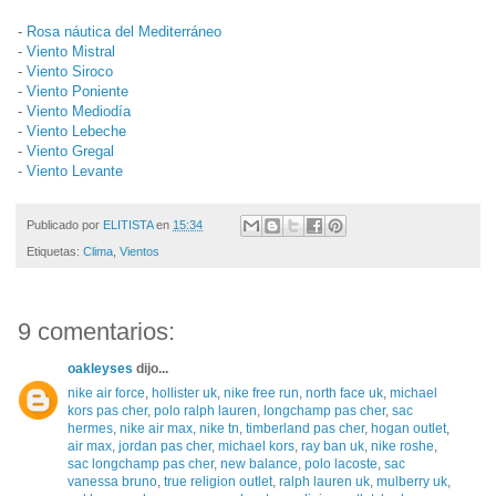
-
Rosa náutica del Mediterráneo
-
Viento Mistral
-
Viento Siroco
-
Viento Poniente
-
Viento Mediodía
-
Viento Lebeche
-
Viento Gregal
-
Viento Levante
Publicado por
ELITISTA
en
15:34
Etiquetas:
Clima
,
Vientos
9 comentarios:
oakleyses
dijo...
nike air force
,
hollister uk
,
nike free run
,
north face uk
,
michael
kors pas cher
,
polo ralph lauren
,
longchamp pas cher
,
sac
hermes
,
nike air max
,
nike tn
,
timberland pas cher
,
hogan outlet
,
air max
,
jordan pas cher
,
michael kors
,
ray ban uk
,
nike roshe
,
sac longchamp pas cher
,
new balance
,
polo lacoste
,
sac
vanessa bruno
,
true religion outlet
,
ralph lauren uk
,
mulberry uk
,