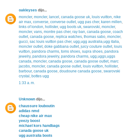
oakleyses
dijo...
moncler
,
moncler
,
lancel
,
canada goose uk
,
louis vuitton
,
nike
air max
,
converse
,
converse outlet
,
ugg pas cher
,
karen millen
,
links of london
,
hollister
,
ugg boots uk
,
swarovski
,
moncler
,
moncler
,
vans
,
montre pas cher
,
ray ban
,
canada goose
,
coach
outlet
,
canada goose
,
replica watches
,
thomas sabo
,
moncler
,
gucci
,
sac louis vuitton pas cher
,
ugg,ugg australia,ugg italia
,
moncler outlet
,
doke gabbana outlet
,
juicy couture outlet
,
louis
vuitton
,
pandora charms
,
toms shoes
,
supra shoes
,
pandora
jewelry
,
pandora jewelry
,
pandora charms
,
ugg,uggs,uggs
canada
,
moncler
,
canada goose
,
canada goose outlet
,
marc
jacobs
,
moncler
,
canada goose outlet
,
louis vuitton
,
hollister
,
barbour
,
canada goose
,
doudoune canada goose
,
swarovski
crystal
,
bottes ugg
1:33 a. m.
Unknown
dijo...
chaussure louboutin
adidas nmd
cheap nike air max
yeezy boost
michael kors handbags
canada goose uk
ugg australia boots