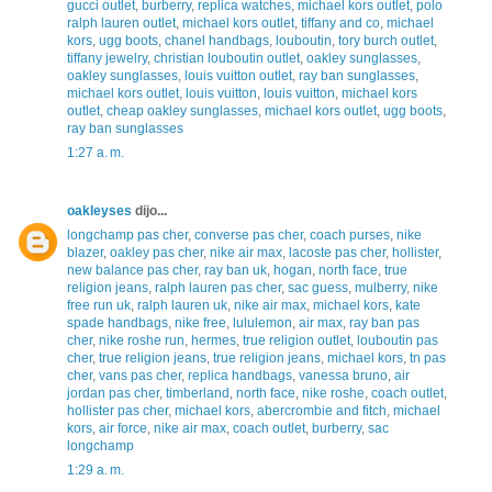
gucci outlet
,
burberry
,
replica watches
,
michael kors outlet
,
polo
ralph lauren outlet
,
michael kors outlet
,
tiffany and co
,
michael
kors
,
ugg boots
,
chanel handbags
,
louboutin
,
tory burch outlet
,
tiffany jewelry
,
christian louboutin outlet
,
oakley sunglasses
,
oakley sunglasses
,
louis vuitton outlet
,
ray ban sunglasses
,
michael kors outlet
,
louis vuitton
,
louis vuitton
,
michael kors
outlet
,
cheap oakley sunglasses
,
michael kors outlet
,
ugg boots
,
ray ban sunglasses
1:27 a. m.
oakleyses
dijo...
longchamp pas cher
,
converse pas cher
,
coach purses
,
nike
blazer
,
oakley pas cher
,
nike air max
,
lacoste pas cher
,
hollister
,
new balance pas cher
,
ray ban uk
,
hogan
,
north face
,
true
religion jeans
,
ralph lauren pas cher
,
sac guess
,
mulberry
,
nike
free run uk
,
ralph lauren uk
,
nike air max
,
michael kors
,
kate
spade handbags
,
nike free
,
lululemon
,
air max
,
ray ban pas
cher
,
nike roshe run
,
hermes
,
true religion outlet
,
louboutin pas
cher
,
true religion jeans
,
true religion jeans
,
michael kors
,
tn pas
cher
,
vans pas cher
,
replica handbags
,
vanessa bruno
,
air
jordan pas cher
,
timberland
,
north face
,
nike roshe
,
coach outlet
,
hollister pas cher
,
michael kors
,
abercrombie and fitch
,
michael
kors
,
air force
,
nike air max
,
coach outlet
,
burberry
,
sac
longchamp
1:29 a. m.