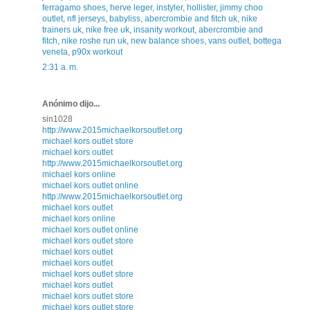
ferragamo shoes
,
herve leger
,
instyler
,
hollister
,
jimmy choo
outlet
,
nfl jerseys
,
babyliss
,
abercrombie and fitch uk
,
nike
trainers uk
,
nike free uk
,
insanity workout
,
abercrombie and
fitch
,
nike roshe run uk
,
new balance shoes
,
vans outlet
,
bottega
veneta
,
p90x workout
2:31 a. m.
Anónimo dijo...
sin1028
http://www.2015michaelkorsoutlet.org
michael kors outlet store
michael kors outlet
http://www.2015michaelkorsoutlet.org
michael kors online
michael kors outlet online
http://www.2015michaelkorsoutlet.org
michael kors outlet
michael kors online
michael kors outlet online
michael kors outlet store
michael kors outlet
michael kors outlet
michael kors outlet store
michael kors outlet
michael kors outlet store
michael kors outlet store