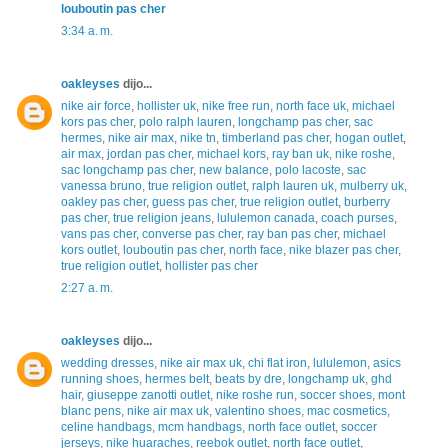
louboutin pas cher
3:34 a. m.
oakleyses
dijo...
nike air force
,
hollister uk
,
nike free run
,
north face uk
,
michael
kors pas cher
,
polo ralph lauren
,
longchamp pas cher
,
sac
hermes
,
nike air max
,
nike tn
,
timberland pas cher
,
hogan outlet
,
air max
,
jordan pas cher
,
michael kors
,
ray ban uk
,
nike roshe
,
sac longchamp pas cher
,
new balance
,
polo lacoste
,
sac
vanessa bruno
,
true religion outlet
,
ralph lauren uk
,
mulberry uk
,
oakley pas cher
,
guess pas cher
,
true religion outlet
,
burberry
pas cher
,
true religion jeans
,
lululemon canada
,
coach purses
,
vans pas cher
,
converse pas cher
,
ray ban pas cher
,
michael
kors outlet
,
louboutin pas cher
,
north face
,
nike blazer pas cher
,
true religion outlet
,
hollister pas cher
2:27 a. m.
oakleyses
dijo...
wedding dresses
,
nike air max uk
,
chi flat iron
,
lululemon
,
asics
running shoes
,
hermes belt
,
beats by dre
,
longchamp uk
,
ghd
hair
,
giuseppe zanotti outlet
,
nike roshe run
,
soccer shoes
,
mont
blanc pens
,
nike air max uk
,
valentino shoes
,
mac cosmetics
,
celine handbags
,
mcm handbags
,
north face outlet
,
soccer
jerseys
,
nike huaraches
,
reebok outlet
,
north face outlet
,