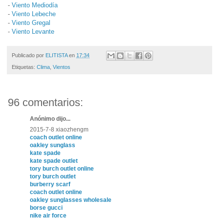
-
Viento Mediodía
-
Viento Lebeche
-
Viento Gregal
-
Viento Levante
Publicado por
ELITISTA
en
17:34
Etiquetas:
Clima
,
Vientos
96 comentarios:
Anónimo dijo...
2015-7-8 xiaozhengm
coach outlet online
oakley sunglass
kate spade
kate spade outlet
tory burch outlet online
tory burch outlet
burberry scarf
coach outlet online
oakley sunglasses wholesale
borse gucci
nike air force