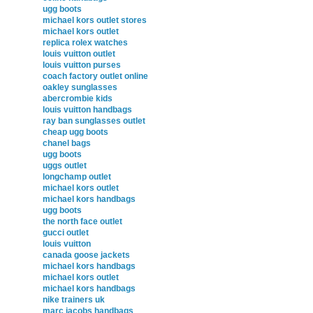
ugg boots
michael kors outlet stores
michael kors outlet
replica rolex watches
louis vuitton outlet
louis vuitton purses
coach factory outlet online
oakley sunglasses
abercrombie kids
louis vuitton handbags
ray ban sunglasses outlet
cheap ugg boots
chanel bags
ugg boots
uggs outlet
longchamp outlet
michael kors outlet
michael kors handbags
ugg boots
the north face outlet
gucci outlet
louis vuitton
canada goose jackets
michael kors handbags
michael kors outlet
michael kors handbags
nike trainers uk
marc jacobs handbags