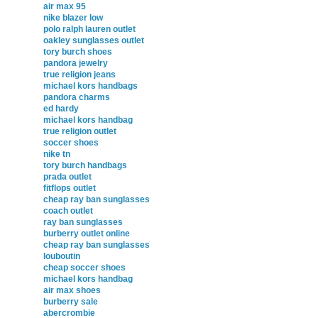
air max 95
nike blazer low
polo ralph lauren outlet
oakley sunglasses outlet
tory burch shoes
pandora jewelry
true religion jeans
michael kors handbags
pandora charms
ed hardy
michael kors handbag
true religion outlet
soccer shoes
nike tn
tory burch handbags
prada outlet
fitflops outlet
cheap ray ban sunglasses
coach outlet
ray ban sunglasses
burberry outlet online
cheap ray ban sunglasses
louboutin
cheap soccer shoes
michael kors handbag
air max shoes
burberry sale
abercrombie