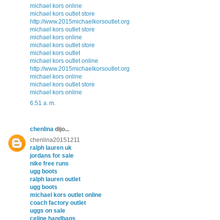
michael kors online
michael kors outlet store
http://www.2015michaelkorsoutlet.org
michael kors outlet store
michael kors online
michael kors outlet store
michael kors outlet
michael kors outlet online
http://www.2015michaelkorsoutlet.org
michael kors online
michael kors outlet store
michael kors online
6:51 a. m.
chenlina
dijo...
chenlina20151211
ralph lauren uk
jordans for sale
nike free runs
ugg boots
ralph lauren outlet
ugg boots
michael kors outlet online
coach factory outlet
uggs on sale
celine handbags