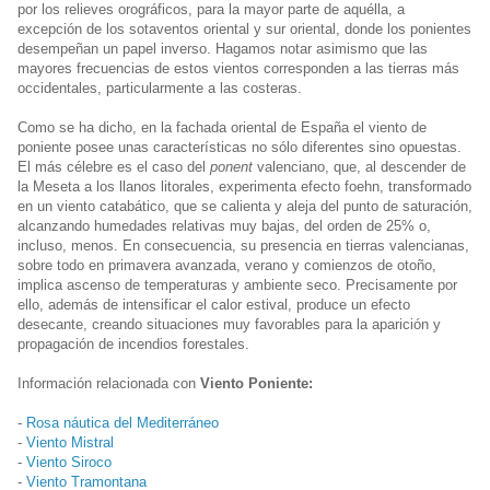
por los relieves orográficos, para la mayor parte de aquélla, a
excepción de los sotaventos oriental y sur oriental, donde los ponientes
desempeñan un papel inverso. Hagamos notar asimismo que las
mayores frecuencias de estos vientos corresponden a las tierras más
occidentales, particularmente a las costeras.
Como se ha dicho, en la fachada oriental de España el viento de
poniente posee unas características no sólo diferentes sino opuestas.
El más célebre es el caso del
ponent
valenciano, que, al descender de
la Meseta a los llanos litorales, experimenta efecto foehn, transformado
en un viento catabático, que se calienta y aleja del punto de saturación,
alcanzando humedades relativas muy bajas, del orden de 25% o,
incluso, menos. En consecuencia, su presencia en tierras valencianas,
sobre todo en primavera avanzada, verano y comienzos de otoño,
implica ascenso de temperaturas y ambiente seco. Precisamente por
ello, además de intensificar el calor estival, produce un efecto
desecante, creando situaciones muy favorables para la aparición y
propagación de incendios forestales.
Información relacionada con
Viento Poniente:
-
Rosa náutica del Mediterráneo
-
Viento Mistral
-
Viento Siroco
-
Viento Tramontana