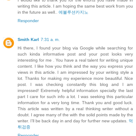
I would like to thank you for the efforts you have made in
writing this article. I am hoping the same best work from you
in the future as well..
에볼루션카지노
Responder
Smith Karl
7:31 a. m.
Hi there, I found your blog via Google while searching for
such kinda informative post and your post looks very
interesting for me . You have a real talent for writing unique
content. I like how you think and the way you express your
views in this article. I am impressed by your writing style a
lot. Thanks for making my experience more beautiful. Nice
post. I was checking constantly this blog and I am
impressed! Extremely helpful information specially the last
part I care for such info a lot. I was seeking this particular
information for a very long time. Thank you and good luck.
This article was written by a real thinking writer without a
doubt. I agree many of the with the solid points made by the
writer. I’ll be back day in and day for further new updates.
먹
튀검증
Responder