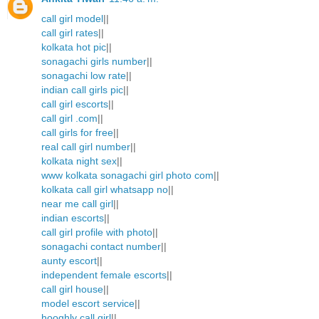
call girl model
||
call girl rates
||
kolkata hot pic
||
sonagachi girls number
||
sonagachi low rate
||
indian call girls pic
||
call girl escorts
||
call girl .com
||
call girls for free
||
real call girl number
||
kolkata night sex
||
www kolkata sonagachi girl photo com
||
kolkata call girl whatsapp no
||
near me call girl
||
indian escorts
||
call girl profile with photo
||
sonagachi contact number
||
aunty escort
||
independent female escorts
||
call girl house
||
model escort service
||
hooghly call girl
||