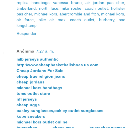
replica handbags
,
vanessa bruno
,
air jordan pas cher
,
timberland
,
north face
,
nike roshe
,
coach outlet
,
hollister
pas cher
,
michael kors
,
abercrombie and fitch
,
michael kors
,
air force
,
nike air max
,
coach outlet
,
burberry
,
sac
longchamp
Responder
Anónimo
7:27 a. m.
mlb jerseys authentic
http://www.cheapbasketballshoes.us.com
Cheap Jordans For Sale
cheap true religion jeans
cheap jordans
michael kors handbags
toms outlet store
nfl jerseys
cheap uggs
oakley sunglasses,oakley outlet sunglasses
kobe sneakers
michael kors outlet online
huaraches shoes,men huaraches,women