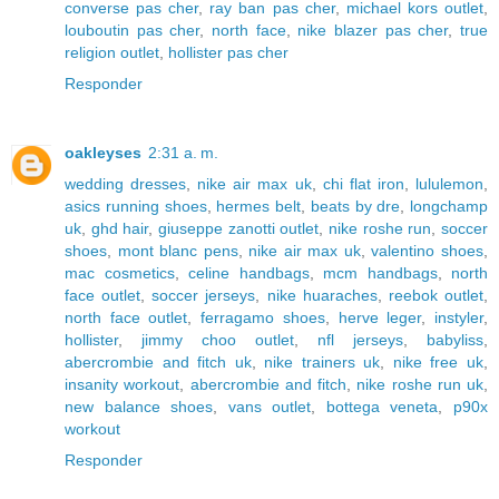
converse pas cher
,
ray ban pas cher
,
michael kors outlet
,
louboutin pas cher
,
north face
,
nike blazer pas cher
,
true
religion outlet
,
hollister pas cher
Responder
oakleyses
2:31 a. m.
wedding dresses
,
nike air max uk
,
chi flat iron
,
lululemon
,
asics running shoes
,
hermes belt
,
beats by dre
,
longchamp
uk
,
ghd hair
,
giuseppe zanotti outlet
,
nike roshe run
,
soccer
shoes
,
mont blanc pens
,
nike air max uk
,
valentino shoes
,
mac cosmetics
,
celine handbags
,
mcm handbags
,
north
face outlet
,
soccer jerseys
,
nike huaraches
,
reebok outlet
,
north face outlet
,
ferragamo shoes
,
herve leger
,
instyler
,
hollister
,
jimmy choo outlet
,
nfl jerseys
,
babyliss
,
abercrombie and fitch uk
,
nike trainers uk
,
nike free uk
,
insanity workout
,
abercrombie and fitch
,
nike roshe run uk
,
new balance shoes
,
vans outlet
,
bottega veneta
,
p90x
workout
Responder