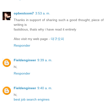
opbestcom7
3:53 a. m.
Thanks in support of sharing such a good thought, piece of
writing is
fastidious, thats why i have read it entirely
Also visit my web page -
대구오피
Responder
Fieldengineer
9:39 a. m.
hi,
Responder
Fieldengineer
9:40 a. m.
hi,
best job search engines