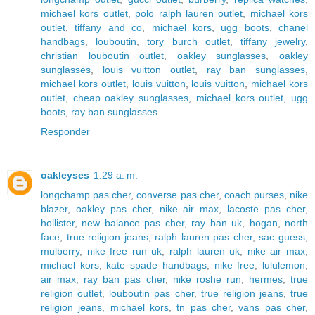
michael kors outlet
,
polo ralph lauren outlet
,
michael kors
outlet
,
tiffany and co
,
michael kors
,
ugg boots
,
chanel
handbags
,
louboutin
,
tory burch outlet
,
tiffany jewelry
,
christian louboutin outlet
,
oakley sunglasses
,
oakley
sunglasses
,
louis vuitton outlet
,
ray ban sunglasses
,
michael kors outlet
,
louis vuitton
,
louis vuitton
,
michael kors
outlet
,
cheap oakley sunglasses
,
michael kors outlet
,
ugg
boots
,
ray ban sunglasses
Responder
oakleyses
1:29 a. m.
longchamp pas cher
,
converse pas cher
,
coach purses
,
nike
blazer
,
oakley pas cher
,
nike air max
,
lacoste pas cher
,
hollister
,
new balance pas cher
,
ray ban uk
,
hogan
,
north
face
,
true religion jeans
,
ralph lauren pas cher
,
sac guess
,
mulberry
,
nike free run uk
,
ralph lauren uk
,
nike air max
,
michael kors
,
kate spade handbags
,
nike free
,
lululemon
,
air max
,
ray ban pas cher
,
nike roshe run
,
hermes
,
true
religion outlet
,
louboutin pas cher
,
true religion jeans
,
true
religion jeans
,
michael kors
,
tn pas cher
,
vans pas cher
,