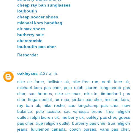
cheap ray ban sunglasses
louboutin
cheap soccer shoes
michael kors handbag
air max shoes
burberry sale
abercrombie
louboutin pas cher
Responder
oakleyses
2:27 a. m.
nike air force
,
hollister uk
,
nike free run
,
north face uk
,
michael kors pas cher
,
polo ralph lauren
,
longchamp pas
cher
,
sac hermes
,
nike air max
,
nike tn
,
timberland pas
cher
,
hogan outlet
,
air max
,
jordan pas cher
,
michael kors
,
ray ban uk
,
nike roshe
,
sac longchamp pas cher
,
new
balance
,
polo lacoste
,
sac vanessa bruno
,
true religion
outlet
,
ralph lauren uk
,
mulberry uk
,
oakley pas cher
,
guess
pas cher
,
true religion outlet
,
burberry pas cher
,
true religion
jeans
,
lululemon canada
,
coach purses
,
vans pas cher
,