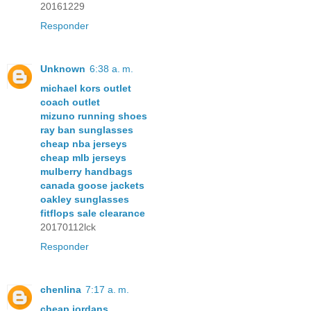
20161229
Responder
Unknown
6:38 a. m.
michael kors outlet
coach outlet
mizuno running shoes
ray ban sunglasses
cheap nba jerseys
cheap mlb jerseys
mulberry handbags
canada goose jackets
oakley sunglasses
fitflops sale clearance
20170112lck
Responder
chenlina
7:17 a. m.
cheap jordans