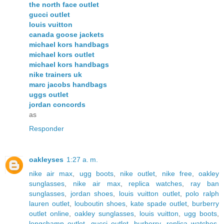
the north face outlet
gucci outlet
louis vuitton
canada goose jackets
michael kors handbags
michael kors outlet
michael kors handbags
nike trainers uk
marc jacobs handbags
uggs outlet
jordan concords
as
Responder
oakleyses
1:27 a. m.
nike air max
,
ugg boots
,
nike outlet
,
nike free
,
oakley
sunglasses
,
nike air max
,
replica watches
,
ray ban
sunglasses
,
jordan shoes
,
louis vuitton outlet
,
polo ralph
lauren outlet
,
louboutin shoes
,
kate spade outlet
,
burberry
outlet online
,
oakley sunglasses
,
louis vuitton
,
ugg boots
,
longchamp outlet
,
gucci outlet
,
burberry
,
replica watches
,