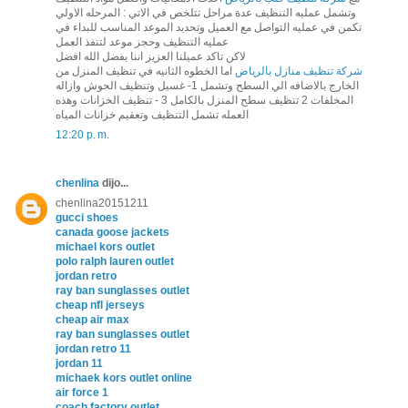
وتشمل عمليه التنظيف عدة مراحل تتلخص في الاتي : المرحله الاولي
تكمن في عمليه التواصل مع العميل وتحديد الموعد المناسب للبداء في
عمليه التنظيف وحجز موعد لتنفذ العمل
لاكن تاكد عميلنا العزيز اننا بفضل الله افضل
شركة تنظيف منازل بالرياض
اما الخطوه الثانيه في تنظيف المنزل من
الخارج بالاضافه الي السطح وتشمل 1- غسيل وتنظيف الحوش وازاله
المخلفات 2 تنظيف سطح المنزل بالكامل 3 - تنظيف الخزانات وهذه
العمله تشمل التنظيف وتعقيم خزانات المياه
12:20 p. m.
chenlina
dijo...
chenlina20151211
gucci shoes
canada goose jackets
michael kors outlet
polo ralph lauren outlet
jordan retro
ray ban sunglasses outlet
cheap nfl jerseys
cheap air max
ray ban sunglasses outlet
jordan retro 11
jordan 11
michaek kors outlet online
air force 1
coach factory outlet