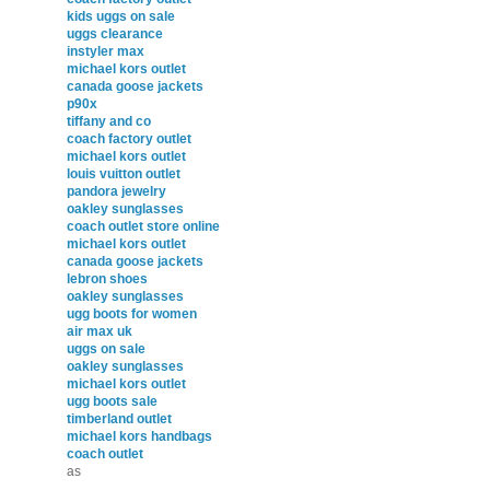
kids uggs on sale
uggs clearance
instyler max
michael kors outlet
canada goose jackets
p90x
tiffany and co
coach factory outlet
michael kors outlet
louis vuitton outlet
pandora jewelry
oakley sunglasses
coach outlet store online
michael kors outlet
canada goose jackets
lebron shoes
oakley sunglasses
ugg boots for women
air max uk
uggs on sale
oakley sunglasses
michael kors outlet
ugg boots sale
timberland outlet
michael kors handbags
coach outlet
as