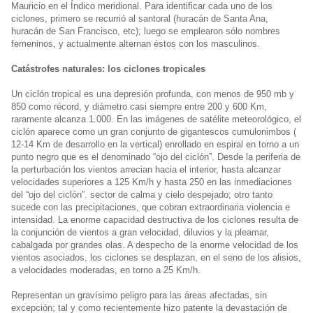
Mauricio en el Índico meridional. Para identificar cada uno de los
ciclones, primero se recurrió al santoral (huracán de Santa Ana,
huracán de San Francisco, etc); luego se emplearon sólo nombres
femeninos, y actualmente alternan éstos con los masculinos.
Catástrofes naturales: los ciclones tropicales
Un ciclón tropical es una depresión profunda, con menos de 950 mb y
850 como récord, y diámetro casi siempre entre 200 y 600 Km,
raramente alcanza 1.000. En las imágenes de satélite meteorológico, el
ciclón aparece como un gran conjunto de gigantescos cumulonimbos (
12-14 Km de desarrollo en la vertical) enrollado en espiral en torno a un
punto negro que es el denominado “ojo del ciclón”. Desde la periferia de
la perturbación los vientos arrecian hacia el interior, hasta alcanzar
velocidades superiores a 125 Km/h y hasta 250 en las inmediaciones
del “ojo del ciclón”. sector de calma y cielo despejado; otro tanto
sucede con las precipitaciones, que cobran extraordinaria violencia e
intensidad. La enorme capacidad destructiva de los ciclones resulta de
la conjunción de vientos a gran velocidad, diluvios y la pleamar,
cabalgada por grandes olas. A despecho de la enorme velocidad de los
vientos asociados, los ciclones se desplazan, en el seno de los alisios,
a velocidades moderadas, en torno a 25 Km/h.
Representan un gravísimo peligro para las áreas afectadas, sin
excepción; tal y como recientemente hizo patente la devastación de