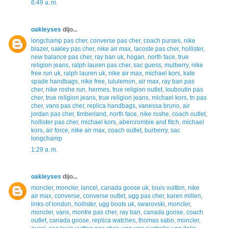
6:49 a. m.
oakleyses
dijo...
longchamp pas cher
,
converse pas cher
,
coach purses
,
nike
blazer
,
oakley pas cher
,
nike air max
,
lacoste pas cher
,
hollister
,
new balance pas cher
,
ray ban uk
,
hogan
,
north face
,
true
religion jeans
,
ralph lauren pas cher
,
sac guess
,
mulberry
,
nike
free run uk
,
ralph lauren uk
,
nike air max
,
michael kors
,
kate
spade handbags
,
nike free
,
lululemon
,
air max
,
ray ban pas
cher
,
nike roshe run
,
hermes
,
true religion outlet
,
louboutin pas
cher
,
true religion jeans
,
true religion jeans
,
michael kors
,
tn pas
cher
,
vans pas cher
,
replica handbags
,
vanessa bruno
,
air
jordan pas cher
,
timberland
,
north face
,
nike roshe
,
coach outlet
,
hollister pas cher
,
michael kors
,
abercrombie and fitch
,
michael
kors
,
air force
,
nike air max
,
coach outlet
,
burberry
,
sac
longchamp
1:29 a. m.
oakleyses
dijo...
moncler
,
moncler
,
lancel
,
canada goose uk
,
louis vuitton
,
nike
air max
,
converse
,
converse outlet
,
ugg pas cher
,
karen millen
,
links of london
,
hollister
,
ugg boots uk
,
swarovski
,
moncler
,
moncler
,
vans
,
montre pas cher
,
ray ban
,
canada goose
,
coach
outlet
,
canada goose
,
replica watches
,
thomas sabo
,
moncler
,