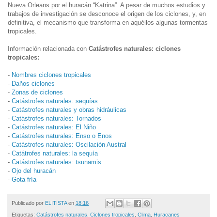
Nueva Orleans por el huracán “Katrina”. A pesar de muchos estudios y
trabajos de investigación se desconoce el origen de los ciclones, y, en
definitiva, el mecanismo que transforma en aquéllos algunas tormentas
tropicales.
Información relacionada con
Catástrofes naturales: ciclones
tropicales:
-
Nombres ciclones tropicales
-
Daños ciclones
-
Zonas de ciclones
-
Catástrofes naturales: sequías
-
Catástrofes naturales y obras hidráulicas
-
Catástrofes naturales: Tornados
-
Catástrofes naturales: El Niño
-
Catástrofes naturales: Enso o Enos
-
Catástrofes naturales: Oscilación Austral
-
Catátrofes naturales: la sequía
-
Catástrofes naturales: tsunamis
-
Ojo del huracán
-
Gota fría
Publicado por
ELITISTA
en
18:16
Etiquetas:
Catástrofes naturales
,
Ciclones tropicales
,
Clima
,
Huracanes