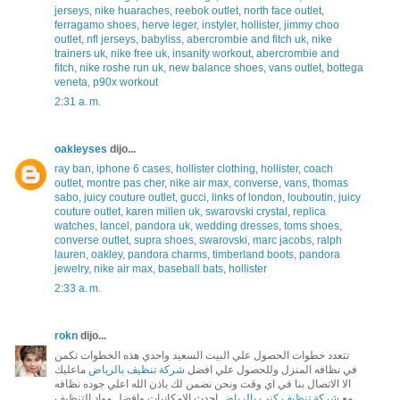
jerseys
,
nike huaraches
,
reebok outlet
,
north face outlet
,
ferragamo shoes
,
herve leger
,
instyler
,
hollister
,
jimmy choo
outlet
,
nfl jerseys
,
babyliss
,
abercrombie and fitch uk
,
nike
trainers uk
,
nike free uk
,
insanity workout
,
abercrombie and
fitch
,
nike roshe run uk
,
new balance shoes
,
vans outlet
,
bottega
veneta
,
p90x workout
2:31 a. m.
oakleyses
dijo...
ray ban
,
iphone 6 cases
,
hollister clothing
,
hollister
,
coach
outlet
,
montre pas cher
,
nike air max
,
converse
,
vans
,
thomas
sabo
,
juicy couture outlet
,
gucci
,
links of london
,
louboutin
,
juicy
couture outlet
,
karen millen uk
,
swarovski crystal
,
replica
watches
,
lancel
,
pandora uk
,
wedding dresses
,
toms shoes
,
converse outlet
,
supra shoes
,
swarovski
,
marc jacobs
,
ralph
lauren
,
oakley
,
pandora charms
,
timberland boots
,
pandora
jewelry
,
nike air max
,
baseball bats
,
hollister
2:33 a. m.
rokn
dijo...
تتعدد خطوات الحصول علي البيت السعيد واحدي هذه الخطوات تكمن
في نظافه المنزل وللحصول علي افضل
شركة تنظيف بالرياض
ماعليك
الا الاتصال بنا في اي وقت ونحن نضمن لك باذن الله اعلي جوده نظافه
مع
شركة تنظيف كنب بالرياض
احدث الامكانيات وافضل مواد التنظيف