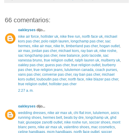
66 comentarios:
oakleyses
dijo...
nike air force
,
hollister uk
,
nike free run
,
north face uk
,
michael
kors pas cher
,
polo ralph lauren
,
longchamp pas cher
,
sac
hermes
,
nike air max
,
nike tn
,
timberland pas cher
,
hogan outlet
,
air max
,
jordan pas cher
,
michael kors
,
ray ban uk
,
nike roshe
,
sac longchamp pas cher
,
new balance
,
polo lacoste
,
sac
vanessa bruno
,
true religion outlet
,
ralph lauren uk
,
mulberry uk
,
oakley pas cher
,
guess pas cher
,
true religion outlet
,
burberry
pas cher
,
true religion jeans
,
lululemon canada
,
coach purses
,
vans pas cher
,
converse pas cher
,
ray ban pas cher
,
michael
kors outlet
,
louboutin pas cher
,
north face
,
nike blazer pas cher
,
true religion outlet
,
hollister pas cher
2:27 a. m.
oakleyses
dijo...
wedding dresses
,
nike air max uk
,
chi flat iron
,
lululemon
,
asics
running shoes
,
hermes belt
,
beats by dre
,
longchamp uk
,
ghd
hair
,
giuseppe zanotti outlet
,
nike roshe run
,
soccer shoes
,
mont
blanc pens
,
nike air max uk
,
valentino shoes
,
mac cosmetics
,
celine handbags
,
mcm handbags
,
north face outlet
,
soccer