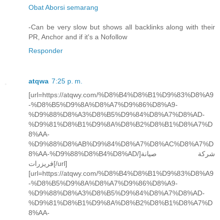
Obat Aborsi semarang
-Can be very slow but shows all backlinks along with their
PR, Anchor and if it's a Nofollow
Responder
atqwa
7:25 p. m.
[url=https://atqwy.com/%D8%B4%D8%B1%D9%83%D8%A9
-%D8%B5%D9%8A%D8%A7%D9%86%D8%A9-
%D9%88%D8%A3%D8%B5%D9%84%D8%A7%D8%AD-
%D9%81%D8%B1%D9%8A%D8%B2%D8%B1%D8%A7%D
8%AA-
%D9%88%D8%AB%D9%84%D8%A7%D8%AC%D8%A7%D
8%AA-%D9%88%D8%B4%D8%AD/]شركة صيانة
فريزرات[/url]
[url=https://atqwy.com/%D8%B4%D8%B1%D9%83%D8%A9
-%D8%B5%D9%8A%D8%A7%D9%86%D8%A9-
%D9%88%D8%A3%D8%B5%D9%84%D8%A7%D8%AD-
%D9%81%D8%B1%D9%8A%D8%B2%D8%B1%D8%A7%D
8%AA-