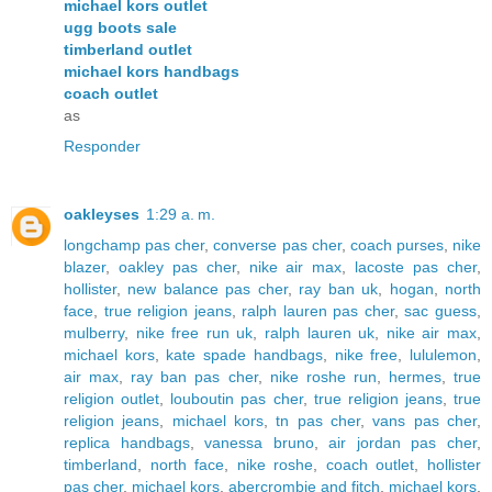
michael kors outlet
ugg boots sale
timberland outlet
michael kors handbags
coach outlet
as
Responder
oakleyses
1:29 a. m.
longchamp pas cher
,
converse pas cher
,
coach purses
,
nike
blazer
,
oakley pas cher
,
nike air max
,
lacoste pas cher
,
hollister
,
new balance pas cher
,
ray ban uk
,
hogan
,
north
face
,
true religion jeans
,
ralph lauren pas cher
,
sac guess
,
mulberry
,
nike free run uk
,
ralph lauren uk
,
nike air max
,
michael kors
,
kate spade handbags
,
nike free
,
lululemon
,
air max
,
ray ban pas cher
,
nike roshe run
,
hermes
,
true
religion outlet
,
louboutin pas cher
,
true religion jeans
,
true
religion jeans
,
michael kors
,
tn pas cher
,
vans pas cher
,
replica handbags
,
vanessa bruno
,
air jordan pas cher
,
timberland
,
north face
,
nike roshe
,
coach outlet
,
hollister
pas cher
,
michael kors
,
abercrombie and fitch
,
michael kors
,