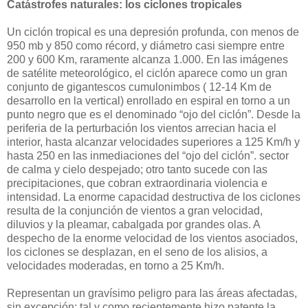
Catástrofes naturales: los ciclones tropicales
Un ciclón tropical es una depresión profunda, con menos de
950 mb y 850 como récord, y diámetro casi siempre entre
200 y 600 Km, raramente alcanza 1.000. En las imágenes
de satélite meteorológico, el ciclón aparece como un gran
conjunto de gigantescos cumulonimbos ( 12-14 Km de
desarrollo en la vertical) enrollado en espiral en torno a un
punto negro que es el denominado “ojo del ciclón”. Desde la
periferia de la perturbación los vientos arrecian hacia el
interior, hasta alcanzar velocidades superiores a 125 Km/h y
hasta 250 en las inmediaciones del “ojo del ciclón”. sector
de calma y cielo despejado; otro tanto sucede con las
precipitaciones, que cobran extraordinaria violencia e
intensidad. La enorme capacidad destructiva de los ciclones
resulta de la conjunción de vientos a gran velocidad,
diluvios y la pleamar, cabalgada por grandes olas. A
despecho de la enorme velocidad de los vientos asociados,
los ciclones se desplazan, en el seno de los alisios, a
velocidades moderadas, en torno a 25 Km/h.
Representan un gravísimo peligro para las áreas afectadas,
sin excepción; tal y como recientemente hizo patente la