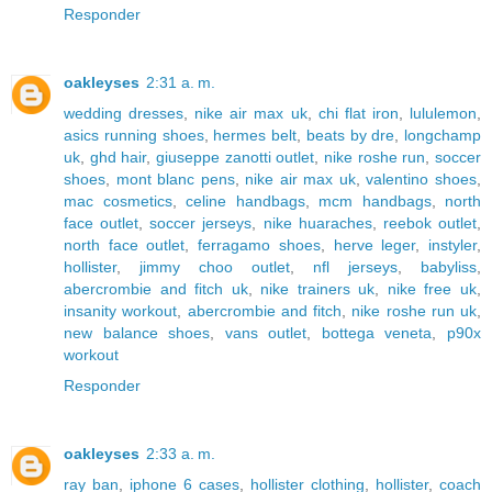
Responder
oakleyses
2:31 a. m.
wedding dresses
,
nike air max uk
,
chi flat iron
,
lululemon
,
asics running shoes
,
hermes belt
,
beats by dre
,
longchamp
uk
,
ghd hair
,
giuseppe zanotti outlet
,
nike roshe run
,
soccer
shoes
,
mont blanc pens
,
nike air max uk
,
valentino shoes
,
mac cosmetics
,
celine handbags
,
mcm handbags
,
north
face outlet
,
soccer jerseys
,
nike huaraches
,
reebok outlet
,
north face outlet
,
ferragamo shoes
,
herve leger
,
instyler
,
hollister
,
jimmy choo outlet
,
nfl jerseys
,
babyliss
,
abercrombie and fitch uk
,
nike trainers uk
,
nike free uk
,
insanity workout
,
abercrombie and fitch
,
nike roshe run uk
,
new balance shoes
,
vans outlet
,
bottega veneta
,
p90x
workout
Responder
oakleyses
2:33 a. m.
ray ban
,
iphone 6 cases
,
hollister clothing
,
hollister
,
coach