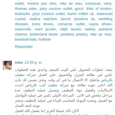
outlet
,
montre pas cher
,
nike air max
,
converse
,
vans
,
thomas sabo
,
juicy couture outlet
,
gucci
,
links of london
,
louboutin
,
juicy couture outlet
,
karen millen uk
,
swarovski
crystal
,
replica watches
,
lancel
,
pandora uk
,
wedding
dresses
,
toms shoes
,
converse outlet
,
supra shoes
,
swarovski
,
marc jacobs
,
ralph lauren
,
oakley
,
pandora
charms
,
timberland boots
,
pandora jewelry
,
nike air max
,
baseball bats
,
hollister
Responder
rokn
12:20 p. m.
تتعدد خطوات الحصول علي البيت السعيد واحدي هذه الخطوات
تكمن في نظافه المنزل وللحصول علي افضل
شركة تنظيف
بالرياض
ماعليك الا الاتصال بنا في اي وقت ونحن نضمن لك باذن
الله اعلي جوده نظافه مع
شركة تنظيف كنب بالرياض
احدث
الامكانيات وافضل مواد التنظيف وتشمل عمليه التنظيف عدة
مراحل تتلخص في الاتي : المرحله الاولي تكمن في عمليه التواصل
مع العميل وتحديد الموعد المناسب للبداء في عمليه التنظيف وحجز
موعد لتنفذ العمل
لاكن تاكد عميلنا العزيز اننا بفضل الله افضل