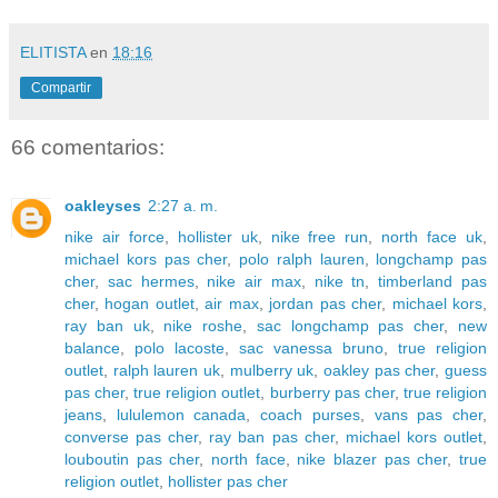
ELITISTA
en
18:16
Compartir
66 comentarios:
oakleyses
2:27 a. m.
nike air force
,
hollister uk
,
nike free run
,
north face uk
,
michael kors pas cher
,
polo ralph lauren
,
longchamp pas
cher
,
sac hermes
,
nike air max
,
nike tn
,
timberland pas
cher
,
hogan outlet
,
air max
,
jordan pas cher
,
michael kors
,
ray ban uk
,
nike roshe
,
sac longchamp pas cher
,
new
balance
,
polo lacoste
,
sac vanessa bruno
,
true religion
outlet
,
ralph lauren uk
,
mulberry uk
,
oakley pas cher
,
guess
pas cher
,
true religion outlet
,
burberry pas cher
,
true religion
jeans
,
lululemon canada
,
coach purses
,
vans pas cher
,
converse pas cher
,
ray ban pas cher
,
michael kors outlet
,
louboutin pas cher
,
north face
,
nike blazer pas cher
,
true
religion outlet
,
hollister pas cher