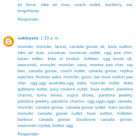
air force
,
nike air max
,
coach outlet
,
burberry
,
sac
longchamp
Responder
oakleyses
1:33 a. m.
moncler
,
moncler
,
lancel
,
canada goose uk
,
louis vuitton
,
nike air max
,
converse
,
converse outlet
,
ugg pas cher
,
karen millen
,
links of london
,
hollister
,
ugg boots uk
,
swarovski
,
moncler
,
moncler
,
vans
,
montre pas cher
,
ray
ban
,
canada goose
,
coach outlet
,
canada goose
,
replica
watches
,
thomas sabo
,
moncler
,
gucci
,
sac louis vuitton pas
cher
,
ugg,ugg australia,ugg italia
,
moncler outlet
,
doke
gabbana outlet
,
juicy couture outlet
,
louis vuitton
,
pandora
charms
,
toms shoes
,
supra shoes
,
pandora jewelry
,
pandora jewelry
,
pandora charms
,
ugg,uggs,uggs canada
,
moncler
,
canada goose
,
canada goose outlet
,
marc jacobs
,
moncler
,
canada goose outlet
,
louis vuitton
,
hollister
,
barbour
,
canada goose
,
doudoune canada goose
,
swarovski crystal
,
bottes ugg
Responder