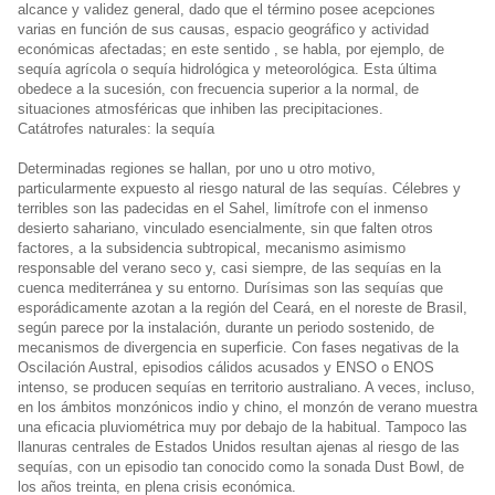
alcance y validez general, dado que el término posee acepciones
varias en función de sus causas, espacio geográfico y actividad
económicas afectadas; en este sentido , se habla, por ejemplo, de
sequía agrícola o sequía hidrológica y meteorológica. Esta última
obedece a la sucesión, con frecuencia superior a la normal, de
situaciones atmosféricas que inhiben las precipitaciones.
Catátrofes naturales: la sequía
Determinadas regiones se hallan, por uno u otro motivo,
particularmente expuesto al riesgo natural de las sequías. Célebres y
terribles son las padecidas en el Sahel, limítrofe con el inmenso
desierto sahariano, vinculado esencialmente, sin que falten otros
factores, a la subsidencia subtropical, mecanismo asimismo
responsable del verano seco y, casi siempre, de las sequías en la
cuenca mediterránea y su entorno. Durísimas son las sequías que
esporádicamente azotan a la región del Ceará, en el noreste de Brasil,
según parece por la instalación, durante un periodo sostenido, de
mecanismos de divergencia en superficie. Con fases negativas de la
Oscilación Austral, episodios cálidos acusados y ENSO o ENOS
intenso, se producen sequías en territorio australiano. A veces, incluso,
en los ámbitos monzónicos indio y chino, el monzón de verano muestra
una eficacia pluviométrica muy por debajo de la habitual. Tampoco las
llanuras centrales de Estados Unidos resultan ajenas al riesgo de las
sequías, con un episodio tan conocido como la sonada Dust Bowl, de
los años treinta, en plena crisis económica.