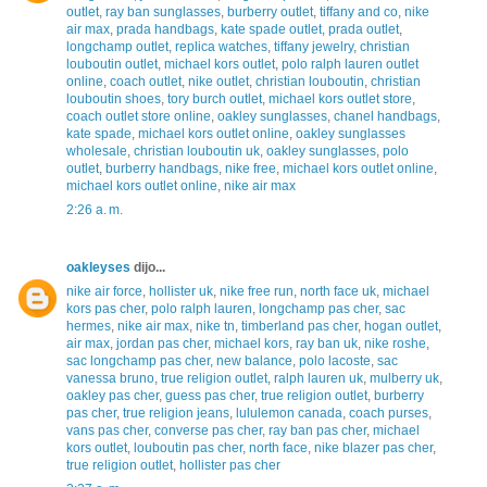
outlet
,
ray ban sunglasses
,
burberry outlet
,
tiffany and co
,
nike
air max
,
prada handbags
,
kate spade outlet
,
prada outlet
,
longchamp outlet
,
replica watches
,
tiffany jewelry
,
christian
louboutin outlet
,
michael kors outlet
,
polo ralph lauren outlet
online
,
coach outlet
,
nike outlet
,
christian louboutin
,
christian
louboutin shoes
,
tory burch outlet
,
michael kors outlet store
,
coach outlet store online
,
oakley sunglasses
,
chanel handbags
,
kate spade
,
michael kors outlet online
,
oakley sunglasses
wholesale
,
christian louboutin uk
,
oakley sunglasses
,
polo
outlet
,
burberry handbags
,
nike free
,
michael kors outlet online
,
michael kors outlet online
,
nike air max
2:26 a. m.
oakleyses
dijo...
nike air force
,
hollister uk
,
nike free run
,
north face uk
,
michael
kors pas cher
,
polo ralph lauren
,
longchamp pas cher
,
sac
hermes
,
nike air max
,
nike tn
,
timberland pas cher
,
hogan outlet
,
air max
,
jordan pas cher
,
michael kors
,
ray ban uk
,
nike roshe
,
sac longchamp pas cher
,
new balance
,
polo lacoste
,
sac
vanessa bruno
,
true religion outlet
,
ralph lauren uk
,
mulberry uk
,
oakley pas cher
,
guess pas cher
,
true religion outlet
,
burberry
pas cher
,
true religion jeans
,
lululemon canada
,
coach purses
,
vans pas cher
,
converse pas cher
,
ray ban pas cher
,
michael
kors outlet
,
louboutin pas cher
,
north face
,
nike blazer pas cher
,
true religion outlet
,
hollister pas cher