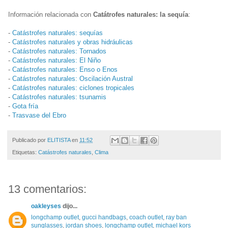
Información relacionada con
Catátrofes naturales: la sequía
:
-
Catástrofes naturales: sequías
-
Catástrofes naturales y obras hidráulicas
-
Catástrofes naturales: Tornados
-
Catástrofes naturales: El Niño
-
Catástrofes naturales: Enso o Enos
-
Catástrofes naturales: Oscilación Austral
-
Catástrofes naturales: ciclones tropicales
-
Catástrofes naturales: tsunamis
-
Gota fría
-
Trasvase del Ebro
Publicado por
ELITISTA
en
11:52
Etiquetas:
Catástrofes naturales
,
Clima
13 comentarios:
oakleyses
dijo...
longchamp outlet
,
gucci handbags
,
coach outlet
,
ray ban
sunglasses
,
jordan shoes
,
longchamp outlet
,
michael kors