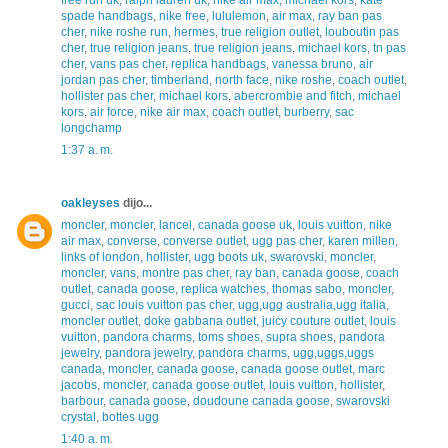
free run uk
,
ralph lauren uk
,
nike air max
,
michael kors
,
kate
spade handbags
,
nike free
,
lululemon
,
air max
,
ray ban pas
cher
,
nike roshe run
,
hermes
,
true religion outlet
,
louboutin pas
cher
,
true religion jeans
,
true religion jeans
,
michael kors
,
tn pas
cher
,
vans pas cher
,
replica handbags
,
vanessa bruno
,
air
jordan pas cher
,
timberland
,
north face
,
nike roshe
,
coach outlet
,
hollister pas cher
,
michael kors
,
abercrombie and fitch
,
michael
kors
,
air force
,
nike air max
,
coach outlet
,
burberry
,
sac
longchamp
1:37 a. m.
oakleyses
dijo...
moncler
,
moncler
,
lancel
,
canada goose uk
,
louis vuitton
,
nike
air max
,
converse
,
converse outlet
,
ugg pas cher
,
karen millen
,
links of london
,
hollister
,
ugg boots uk
,
swarovski
,
moncler
,
moncler
,
vans
,
montre pas cher
,
ray ban
,
canada goose
,
coach
outlet
,
canada goose
,
replica watches
,
thomas sabo
,
moncler
,
gucci
,
sac louis vuitton pas cher
,
ugg,ugg australia,ugg italia
,
moncler outlet
,
doke gabbana outlet
,
juicy couture outlet
,
louis
vuitton
,
pandora charms
,
toms shoes
,
supra shoes
,
pandora
jewelry
,
pandora jewelry
,
pandora charms
,
ugg,uggs,uggs
canada
,
moncler
,
canada goose
,
canada goose outlet
,
marc
jacobs
,
moncler
,
canada goose outlet
,
louis vuitton
,
hollister
,
barbour
,
canada goose
,
doudoune canada goose
,
swarovski
crystal
,
bottes ugg
1:40 a. m.