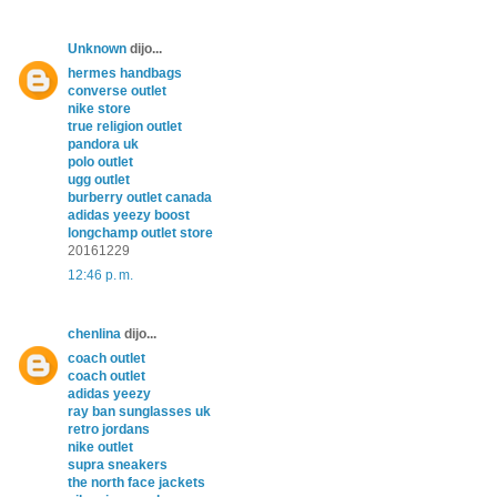
Unknown
dijo...
hermes handbags
converse outlet
nike store
true religion outlet
pandora uk
polo outlet
ugg outlet
burberry outlet canada
adidas yeezy boost
longchamp outlet store
20161229
12:46 p. m.
chenlina
dijo...
coach outlet
coach outlet
adidas yeezy
ray ban sunglasses uk
retro jordans
nike outlet
supra sneakers
the north face jackets