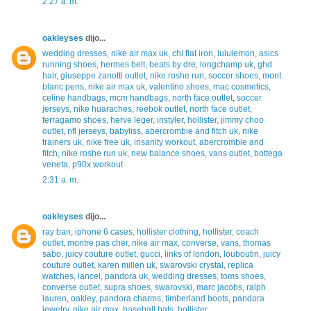
2:27 a. m.
oakleyses
dijo...
wedding dresses
,
nike air max uk
,
chi flat iron
,
lululemon
,
asics
running shoes
,
hermes belt
,
beats by dre
,
longchamp uk
,
ghd
hair
,
giuseppe zanotti outlet
,
nike roshe run
,
soccer shoes
,
mont
blanc pens
,
nike air max uk
,
valentino shoes
,
mac cosmetics
,
celine handbags
,
mcm handbags
,
north face outlet
,
soccer
jerseys
,
nike huaraches
,
reebok outlet
,
north face outlet
,
ferragamo shoes
,
herve leger
,
instyler
,
hollister
,
jimmy choo
outlet
,
nfl jerseys
,
babyliss
,
abercrombie and fitch uk
,
nike
trainers uk
,
nike free uk
,
insanity workout
,
abercrombie and
fitch
,
nike roshe run uk
,
new balance shoes
,
vans outlet
,
bottega
veneta
,
p90x workout
2:31 a. m.
oakleyses
dijo...
ray ban
,
iphone 6 cases
,
hollister clothing
,
hollister
,
coach
outlet
,
montre pas cher
,
nike air max
,
converse
,
vans
,
thomas
sabo
,
juicy couture outlet
,
gucci
,
links of london
,
louboutin
,
juicy
couture outlet
,
karen millen uk
,
swarovski crystal
,
replica
watches
,
lancel
,
pandora uk
,
wedding dresses
,
toms shoes
,
converse outlet
,
supra shoes
,
swarovski
,
marc jacobs
,
ralph
lauren
,
oakley
,
pandora charms
,
timberland boots
,
pandora
jewelry
,
nike air max
,
baseball bats
,
hollister