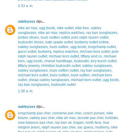
2:33 a. m.
oakleyses
dijo...
nike air max
,
ugg boots
,
nike outlet
,
nike free
,
oakley
sunglasses
,
nike air max
,
replica watches
,
ray ban sunglasses
,
jordan shoes
,
louis vuitton outlet
,
polo ralph lauren outlet
,
louboutin shoes
,
kate spade outlet
,
burberry outlet online
,
oakley sunglasses
,
louis vuitton
,
ugg boots
,
longchamp outlet
,
gucci outlet
,
burberry
,
replica watches
,
michael kors outlet
,
polo
ralph lauren outlet
,
michael kors outlet
,
tiffany and co
,
michael
kors
,
ugg boots
,
chanel handbags
,
louboutin
,
tory burch outlet
,
tiffany jewelry
,
christian louboutin outlet
,
oakley sunglasses
,
oakley sunglasses
,
louis vuitton outlet
,
ray ban sunglasses
,
michael kors outlet
,
louis vuitton
,
louis vuitton
,
michael kors
outlet
,
cheap oakley sunglasses
,
michael kors outlet
,
ugg boots
,
ray ban sunglasses
,
louboutin outlet
1:36 a. m.
oakleyses
dijo...
longchamp pas cher
,
converse pas cher
,
coach purses
,
nike
blazer
,
oakley pas cher
,
nike air max
,
lacoste pas cher
,
hollister
,
new balance pas cher
,
ray ban uk
,
hogan
,
north face
,
true
religion jeans
,
ralph lauren pas cher
,
sac guess
,
mulberry
,
nike