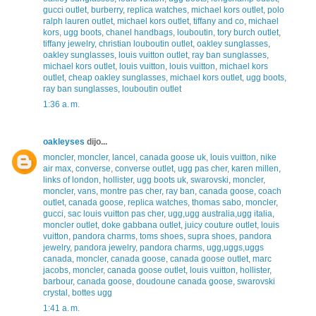
gucci outlet
,
burberry
,
replica watches
,
michael kors outlet
,
polo
ralph lauren outlet
,
michael kors outlet
,
tiffany and co
,
michael
kors
,
ugg boots
,
chanel handbags
,
louboutin
,
tory burch outlet
,
tiffany jewelry
,
christian louboutin outlet
,
oakley sunglasses
,
oakley sunglasses
,
louis vuitton outlet
,
ray ban sunglasses
,
michael kors outlet
,
louis vuitton
,
louis vuitton
,
michael kors
outlet
,
cheap oakley sunglasses
,
michael kors outlet
,
ugg boots
,
ray ban sunglasses
,
louboutin outlet
1:36 a. m.
oakleyses
dijo...
moncler
,
moncler
,
lancel
,
canada goose uk
,
louis vuitton
,
nike
air max
,
converse
,
converse outlet
,
ugg pas cher
,
karen millen
,
links of london
,
hollister
,
ugg boots uk
,
swarovski
,
moncler
,
moncler
,
vans
,
montre pas cher
,
ray ban
,
canada goose
,
coach
outlet
,
canada goose
,
replica watches
,
thomas sabo
,
moncler
,
gucci
,
sac louis vuitton pas cher
,
ugg,ugg australia,ugg italia
,
moncler outlet
,
doke gabbana outlet
,
juicy couture outlet
,
louis
vuitton
,
pandora charms
,
toms shoes
,
supra shoes
,
pandora
jewelry
,
pandora jewelry
,
pandora charms
,
ugg,uggs,uggs
canada
,
moncler
,
canada goose
,
canada goose outlet
,
marc
jacobs
,
moncler
,
canada goose outlet
,
louis vuitton
,
hollister
,
barbour
,
canada goose
,
doudoune canada goose
,
swarovski
crystal
,
bottes ugg
1:41 a. m.