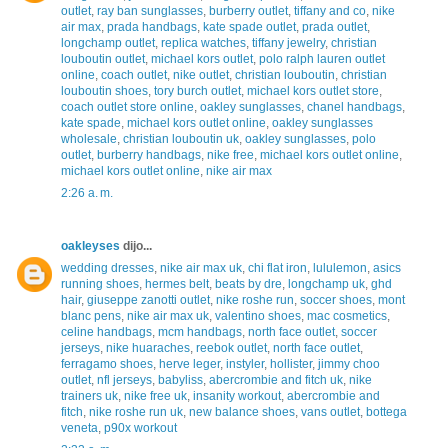
outlet
,
ray ban sunglasses
,
burberry outlet
,
tiffany and co
,
nike
air max
,
prada handbags
,
kate spade outlet
,
prada outlet
,
longchamp outlet
,
replica watches
,
tiffany jewelry
,
christian
louboutin outlet
,
michael kors outlet
,
polo ralph lauren outlet
online
,
coach outlet
,
nike outlet
,
christian louboutin
,
christian
louboutin shoes
,
tory burch outlet
,
michael kors outlet store
,
coach outlet store online
,
oakley sunglasses
,
chanel handbags
,
kate spade
,
michael kors outlet online
,
oakley sunglasses
wholesale
,
christian louboutin uk
,
oakley sunglasses
,
polo
outlet
,
burberry handbags
,
nike free
,
michael kors outlet online
,
michael kors outlet online
,
nike air max
2:26 a. m.
oakleyses
dijo...
wedding dresses
,
nike air max uk
,
chi flat iron
,
lululemon
,
asics
running shoes
,
hermes belt
,
beats by dre
,
longchamp uk
,
ghd
hair
,
giuseppe zanotti outlet
,
nike roshe run
,
soccer shoes
,
mont
blanc pens
,
nike air max uk
,
valentino shoes
,
mac cosmetics
,
celine handbags
,
mcm handbags
,
north face outlet
,
soccer
jerseys
,
nike huaraches
,
reebok outlet
,
north face outlet
,
ferragamo shoes
,
herve leger
,
instyler
,
hollister
,
jimmy choo
outlet
,
nfl jerseys
,
babyliss
,
abercrombie and fitch uk
,
nike
trainers uk
,
nike free uk
,
insanity workout
,
abercrombie and
fitch
,
nike roshe run uk
,
new balance shoes
,
vans outlet
,
bottega
veneta
,
p90x workout