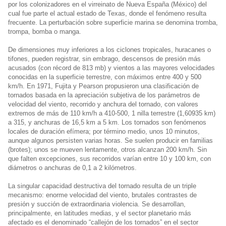
por los colonizadores en el virreinato de Nueva España (México) del
cual fue parte el actual estado de Texas, donde el fenómeno resulta
frecuente. La perturbación sobre superficie marina se denomina tromba,
trompa, bomba o manga.
De dimensiones muy inferiores a los ciclones tropicales, huracanes o
tifones, pueden registrar, sin embrago, descensos de presión más
acusados (con récord de 813 mb) y vientos a las mayores velocidades
conocidas en la superficie terrestre, con máximos entre 400 y 500
km/h. En 1971, Fujita y Pearson propusieron una clasificación de
tornados basada en la apreciación subjetiva de los parámetros de
velocidad del viento, recorrido y anchura del tornado, con valores
extremos de más de 110 km/h a 410-500, 1 nilla terrestre (1,60935 km)
a 315, y anchuras de 16,5 km a 5 km. Los tornados son fenómenos
locales de duración efímera; por término medio, unos 10 minutos,
aunque algunos persisten varias horas. Se suelen producir en familias
(brotes); unos se mueven lentamente, otros alcanzan 200 km/h. Sin
que falten excepciones, sus recorridos varían entre 10 y 100 km, con
diámetros o anchuras de 0,1 a 2 kilómetros.
La singular capacidad destructiva del tornado resulta de un triple
mecanismo: enorme velocidad del viento, brutales contrastes de
presión y succión de extraordinaria violencia. Se desarrollan,
principalmente, en latitudes medias, y el sector planetario más
afectado es el denominado “callejón de los tornados” en el sector