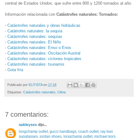
central de Estados Unidos, que sufre entre 800 y 1200 tornados al año.
Información relacionada con
Catástrofes naturales: Tornados:
-
Catástrofes naturales y obras hidráulicas
-
Catátrofes naturales: la sequía
-
Catástrofes naturales: sequías
-
Catástrofes naturales: El Niño
-
Catástrofes naturales: Enso o Enos
-
Catástrofes naturales: Oscilación Austral
-
Catástrofes naturales: ciclones tropicales
-
Catástrofes naturales: tsunamis
-
Gota fría
Publicado por
ELITISTA
en
17:18
Etiquetas:
Catástrofes naturales
,
Clima
7 comentarios:
oakleyses
dijo...
longchamp outlet
,
gucci handbags
,
coach outlet
,
ray ban
sunglasses
,
jordan shoes
,
longchamp outlet
,
michael kors