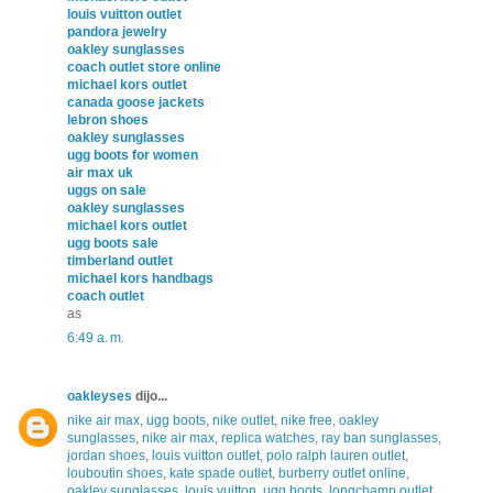
louis vuitton outlet
pandora jewelry
oakley sunglasses
coach outlet store online
michael kors outlet
canada goose jackets
lebron shoes
oakley sunglasses
ugg boots for women
air max uk
uggs on sale
oakley sunglasses
michael kors outlet
ugg boots sale
timberland outlet
michael kors handbags
coach outlet
as
6:49 a. m.
oakleyses
dijo...
nike air max
,
ugg boots
,
nike outlet
,
nike free
,
oakley
sunglasses
,
nike air max
,
replica watches
,
ray ban sunglasses
,
jordan shoes
,
louis vuitton outlet
,
polo ralph lauren outlet
,
louboutin shoes
,
kate spade outlet
,
burberry outlet online
,
oakley sunglasses
,
louis vuitton
,
ugg boots
,
longchamp outlet
,