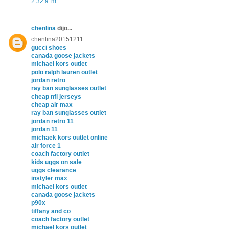
2:32 a. m.
chenlina
dijo...
chenlina20151211
gucci shoes
canada goose jackets
michael kors outlet
polo ralph lauren outlet
jordan retro
ray ban sunglasses outlet
cheap nfl jerseys
cheap air max
ray ban sunglasses outlet
jordan retro 11
jordan 11
michaek kors outlet online
air force 1
coach factory outlet
kids uggs on sale
uggs clearance
instyler max
michael kors outlet
canada goose jackets
p90x
tiffany and co
coach factory outlet
michael kors outlet