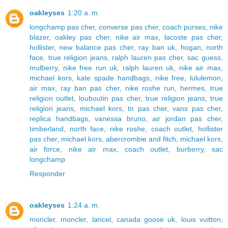
oakleyses
1:20 a. m.
longchamp pas cher
,
converse pas cher
,
coach purses
,
nike
blazer
,
oakley pas cher
,
nike air max
,
lacoste pas cher
,
hollister
,
new balance pas cher
,
ray ban uk
,
hogan
,
north
face
,
true religion jeans
,
ralph lauren pas cher
,
sac guess
,
mulberry
,
nike free run uk
,
ralph lauren uk
,
nike air max
,
michael kors
,
kate spade handbags
,
nike free
,
lululemon
,
air max
,
ray ban pas cher
,
nike roshe run
,
hermes
,
true
religion outlet
,
louboutin pas cher
,
true religion jeans
,
true
religion jeans
,
michael kors
,
tn pas cher
,
vans pas cher
,
replica handbags
,
vanessa bruno
,
air jordan pas cher
,
timberland
,
north face
,
nike roshe
,
coach outlet
,
hollister
pas cher
,
michael kors
,
abercrombie and fitch
,
michael kors
,
air force
,
nike air max
,
coach outlet
,
burberry
,
sac
longchamp
Responder
oakleyses
1:24 a. m.
moncler
,
moncler
,
lancel
,
canada goose uk
,
louis vuitton
,