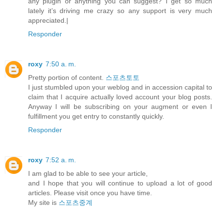
any plugin or anything you can suggest? I get so much
lately it’s driving me crazy so any support is very much
appreciated.|
Responder
roxy
7:50 a. m.
Pretty portion of content.
스포츠토토
I just stumbled upon your weblog and in accession capital to
claim that I acquire actually loved account your blog posts.
Anyway I will be subscribing on your augment or even I
fulfillment you get entry to constantly quickly.
Responder
roxy
7:52 a. m.
I am glad to be able to see your article,
and I hope that you will continue to upload a lot of good
articles. Please visit once you have time.
My site is
스포츠중계