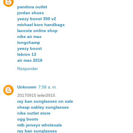
pandora outlet
jordan shoes
yeezy boost 350 v2
michael kors handbags
lacoste online shop
nike air max
longchamp
yeezy boost
lebron 13
air max 2016
Responder
Unknown
7:58 a. m.
20170915 leilei3915
ray ban sunglasses on sale
cheap oakley sunglasses
nike outlet store
ugg boots
mlb jerseys wholesale
ray ban sunglasses