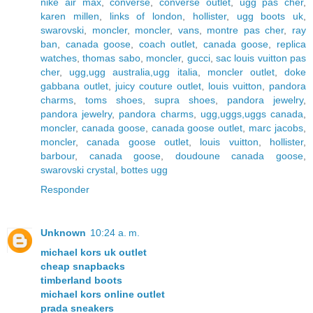
nike air max
,
converse
,
converse outlet
,
ugg pas cher
,
karen millen
,
links of london
,
hollister
,
ugg boots uk
,
swarovski
,
moncler
,
moncler
,
vans
,
montre pas cher
,
ray
ban
,
canada goose
,
coach outlet
,
canada goose
,
replica
watches
,
thomas sabo
,
moncler
,
gucci
,
sac louis vuitton pas
cher
,
ugg,ugg australia,ugg italia
,
moncler outlet
,
doke
gabbana outlet
,
juicy couture outlet
,
louis vuitton
,
pandora
charms
,
toms shoes
,
supra shoes
,
pandora jewelry
,
pandora jewelry
,
pandora charms
,
ugg,uggs,uggs canada
,
moncler
,
canada goose
,
canada goose outlet
,
marc jacobs
,
moncler
,
canada goose outlet
,
louis vuitton
,
hollister
,
barbour
,
canada goose
,
doudoune canada goose
,
swarovski crystal
,
bottes ugg
Responder
Unknown
10:24 a. m.
michael kors uk outlet
cheap snapbacks
timberland boots
michael kors online outlet
prada sneakers