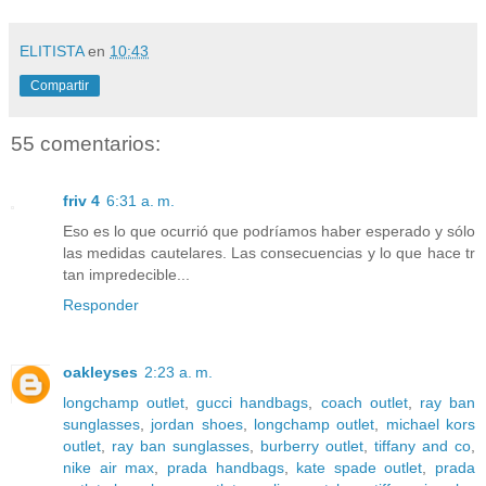
ELITISTA
en
10:43
Compartir
55 comentarios:
friv 4
6:31 a. m.
Eso es lo que ocurrió que podríamos haber esperado y sólo
las medidas cautelares. Las consecuencias y lo que hace tr
tan impredecible...
Responder
oakleyses
2:23 a. m.
longchamp outlet
,
gucci handbags
,
coach outlet
,
ray ban
sunglasses
,
jordan shoes
,
longchamp outlet
,
michael kors
outlet
,
ray ban sunglasses
,
burberry outlet
,
tiffany and co
,
nike air max
,
prada handbags
,
kate spade outlet
,
prada