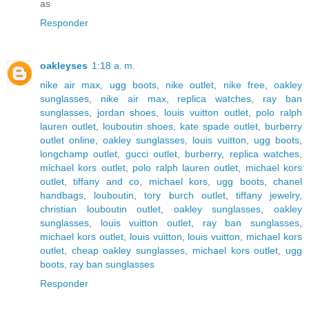
as
Responder
oakleyses
1:18 a. m.
nike air max
,
ugg boots
,
nike outlet
,
nike free
,
oakley
sunglasses
,
nike air max
,
replica watches
,
ray ban
sunglasses
,
jordan shoes
,
louis vuitton outlet
,
polo ralph
lauren outlet
,
louboutin shoes
,
kate spade outlet
,
burberry
outlet online
,
oakley sunglasses
,
louis vuitton
,
ugg boots
,
longchamp outlet
,
gucci outlet
,
burberry
,
replica watches
,
michael kors outlet
,
polo ralph lauren outlet
,
michael kors
outlet
,
tiffany and co
,
michael kors
,
ugg boots
,
chanel
handbags
,
louboutin
,
tory burch outlet
,
tiffany jewelry
,
christian louboutin outlet
,
oakley sunglasses
,
oakley
sunglasses
,
louis vuitton outlet
,
ray ban sunglasses
,
michael kors outlet
,
louis vuitton
,
louis vuitton
,
michael kors
outlet
,
cheap oakley sunglasses
,
michael kors outlet
,
ugg
boots
,
ray ban sunglasses
Responder