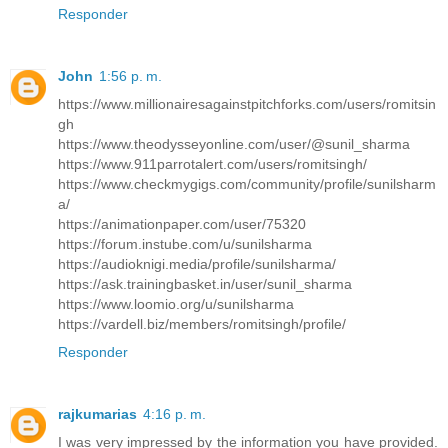
Responder
John
1:56 p. m.
https://www.millionairesagainstpitchforks.com/users/romitsin
gh
https://www.theodysseyonline.com/user/@sunil_sharma
https://www.911parrotalert.com/users/romitsingh/
https://www.checkmygigs.com/community/profile/sunilsharm
a/
https://animationpaper.com/user/75320
https://forum.instube.com/u/sunilsharma
https://audioknigi.media/profile/sunilsharma/
https://ask.trainingbasket.in/user/sunil_sharma
https://www.loomio.org/u/sunilsharma
https://vardell.biz/members/romitsingh/profile/
Responder
rajkumarias
4:16 p. m.
I was very impressed by the information you have provided.