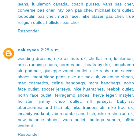
jeans
,
lululemon canada
,
coach purses
,
vans pas cher
,
converse pas cher
,
ray ban pas cher
,
michael kors outlet
,
louboutin pas cher
,
north face
,
nike blazer pas cher
,
true
religion outlet
,
hollister pas cher
Responder
oakleyses
2:28 a. m.
wedding dresses
,
nike air max uk
,
chi flat iron
,
lululemon
,
asics running shoes
,
hermes belt
,
beats by dre
,
longchamp
uk
,
ghd hair
,
giuseppe zanotti outlet
,
nike roshe run
,
soccer
shoes
,
mont blanc pens
,
nike air max uk
,
valentino shoes
,
mac cosmetics
,
celine handbags
,
mcm handbags
,
north
face outlet
,
soccer jerseys
,
nike huaraches
,
reebok outlet
,
north face outlet
,
ferragamo shoes
,
herve leger
,
instyler
,
hollister
,
jimmy choo outlet
,
nfl jerseys
,
babyliss
,
abercrombie and fitch uk
,
nike trainers uk
,
nike free uk
,
insanity workout
,
abercrombie and fitch
,
nike roshe run uk
,
new balance shoes
,
vans outlet
,
bottega veneta
,
p90x
workout
Responder