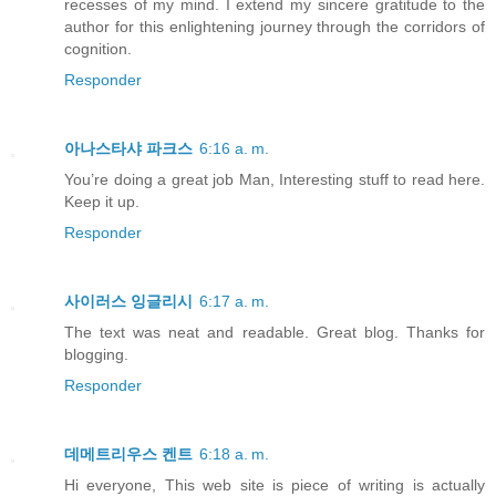
recesses of my mind. I extend my sincere gratitude to the
author for this enlightening journey through the corridors of
cognition.
Responder
아나스타샤 파크스
6:16 a. m.
You’re doing a great job Man, Interesting stuff to read here.
Keep it up.
Responder
사이러스 잉글리시
6:17 a. m.
The text was neat and readable. Great blog. Thanks for
blogging.
Responder
데메트리우스 켄트
6:18 a. m.
Hi everyone, This web site is piece of writing is actually