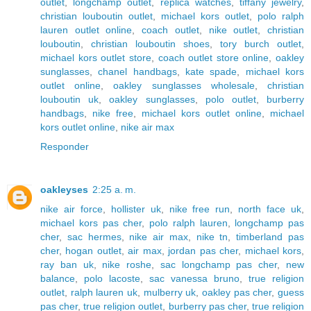
outlet
,
longchamp outlet
,
replica watches
,
tiffany jewelry
,
christian louboutin outlet
,
michael kors outlet
,
polo ralph
lauren outlet online
,
coach outlet
,
nike outlet
,
christian
louboutin
,
christian louboutin shoes
,
tory burch outlet
,
michael kors outlet store
,
coach outlet store online
,
oakley
sunglasses
,
chanel handbags
,
kate spade
,
michael kors
outlet online
,
oakley sunglasses wholesale
,
christian
louboutin uk
,
oakley sunglasses
,
polo outlet
,
burberry
handbags
,
nike free
,
michael kors outlet online
,
michael
kors outlet online
,
nike air max
Responder
oakleyses
2:25 a. m.
nike air force
,
hollister uk
,
nike free run
,
north face uk
,
michael kors pas cher
,
polo ralph lauren
,
longchamp pas
cher
,
sac hermes
,
nike air max
,
nike tn
,
timberland pas
cher
,
hogan outlet
,
air max
,
jordan pas cher
,
michael kors
,
ray ban uk
,
nike roshe
,
sac longchamp pas cher
,
new
balance
,
polo lacoste
,
sac vanessa bruno
,
true religion
outlet
,
ralph lauren uk
,
mulberry uk
,
oakley pas cher
,
guess
pas cher
,
true religion outlet
,
burberry pas cher
,
true religion