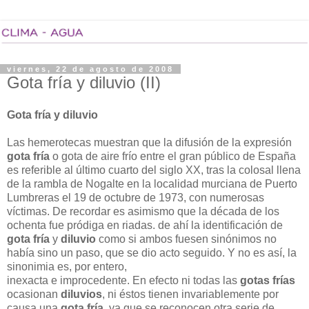
viernes, 22 de agosto de 2008
Gota fría y diluvio (II)
Gota fría y diluvio
Las hemerotecas muestran que la difusión de la expresión
gota fría
o gota de aire frío entre el gran público de España
es referible al último cuarto del siglo XX, tras la colosal llena
de la rambla de Nogalte en la localidad murciana de Puerto
Lumbreras el 19 de octubre de 1973, con numerosas
víctimas. De recordar es asimismo que la década de los
ochenta fue pródiga en riadas. de ahí la identificación de
gota fría
y
diluvio
como si ambos fuesen sinónimos no
había sino un paso, que se dio acto seguido. Y no es así, la
sinonimia es, por entero,
inexacta e improcedente. En efecto ni todas las
gotas frías
ocasionan
diluvios
, ni éstos tienen invariablemente por
causa una
gota fría
, ya que se reconocen otra serie de