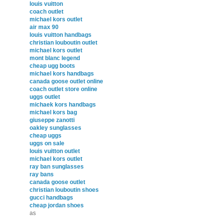
louis vuitton
coach outlet
michael kors outlet
air max 90
louis vuitton handbags
christian louboutin outlet
michael kors outlet
mont blanc legend
cheap ugg boots
michael kors handbags
canada goose outlet online
coach outlet store online
uggs outlet
michaek kors handbags
michael kors bag
giuseppe zanotti
oakley sunglasses
cheap uggs
uggs on sale
louis vuitton outlet
michael kors outlet
ray ban sunglasses
ray bans
canada goose outlet
christian louboutin shoes
gucci handbags
cheap jordan shoes
as