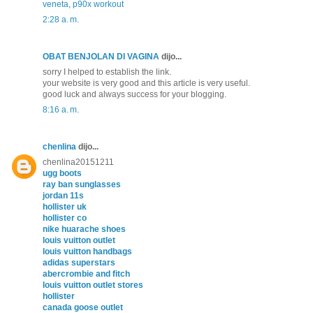
veneta
,
p90x workout
2:28 a. m.
OBAT BENJOLAN DI VAGINA
dijo...
sorry I helped to establish the link.
your website is very good and this article is very useful.
good luck and always success for your blogging.
8:16 a. m.
chenlina
dijo...
chenlina20151211
ugg boots
ray ban sunglasses
jordan 11s
hollister uk
hollister co
nike huarache shoes
louis vuitton outlet
louis vuitton handbags
adidas superstars
abercrombie and fitch
louis vuitton outlet stores
hollister
canada goose outlet