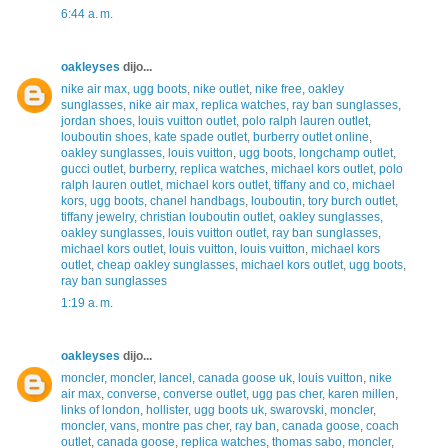
6:44 a. m.
oakleyses
dijo...
nike air max
,
ugg boots
,
nike outlet
,
nike free
,
oakley
sunglasses
,
nike air max
,
replica watches
,
ray ban sunglasses
,
jordan shoes
,
louis vuitton outlet
,
polo ralph lauren outlet
,
louboutin shoes
,
kate spade outlet
,
burberry outlet online
,
oakley sunglasses
,
louis vuitton
,
ugg boots
,
longchamp outlet
,
gucci outlet
,
burberry
,
replica watches
,
michael kors outlet
,
polo
ralph lauren outlet
,
michael kors outlet
,
tiffany and co
,
michael
kors
,
ugg boots
,
chanel handbags
,
louboutin
,
tory burch outlet
,
tiffany jewelry
,
christian louboutin outlet
,
oakley sunglasses
,
oakley sunglasses
,
louis vuitton outlet
,
ray ban sunglasses
,
michael kors outlet
,
louis vuitton
,
louis vuitton
,
michael kors
outlet
,
cheap oakley sunglasses
,
michael kors outlet
,
ugg boots
,
ray ban sunglasses
1:19 a. m.
oakleyses
dijo...
moncler
,
moncler
,
lancel
,
canada goose uk
,
louis vuitton
,
nike
air max
,
converse
,
converse outlet
,
ugg pas cher
,
karen millen
,
links of london
,
hollister
,
ugg boots uk
,
swarovski
,
moncler
,
moncler
,
vans
,
montre pas cher
,
ray ban
,
canada goose
,
coach
outlet
,
canada goose
,
replica watches
,
thomas sabo
,
moncler
,