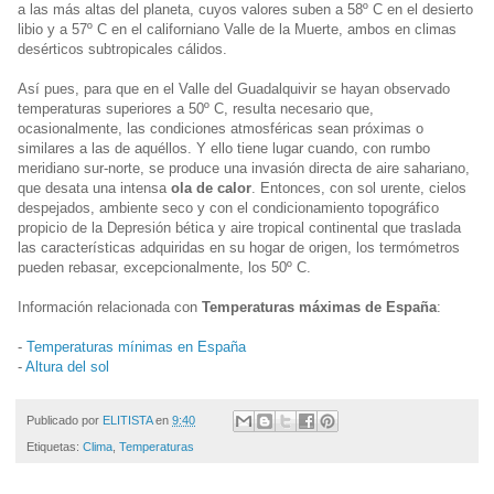
a las más altas del planeta, cuyos valores suben a 58º C en el desierto
libio y a 57º C en el californiano Valle de la Muerte, ambos en climas
desérticos subtropicales cálidos.
Así pues, para que en el Valle del Guadalquivir se hayan observado
temperaturas superiores a 50º C, resulta necesario que,
ocasionalmente, las condiciones atmosféricas sean próximas o
similares a las de aquéllos. Y ello tiene lugar cuando, con rumbo
meridiano sur-norte, se produce una invasión directa de aire sahariano,
que desata una intensa
ola de calor
. Entonces, con sol urente, cielos
despejados, ambiente seco y con el condicionamiento topográfico
propicio de la Depresión bética y aire tropical continental que traslada
las características adquiridas en su hogar de origen, los termómetros
pueden rebasar, excepcionalmente, los 50º C.
Información relacionada con
Temperaturas máximas de España
:
-
Temperaturas mínimas en España
-
Altura del sol
Publicado por
ELITISTA
en
9:40
Etiquetas:
Clima
,
Temperaturas