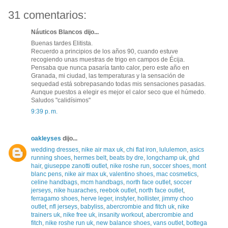
31 comentarios:
Náuticos Blancos dijo...
Buenas tardes Elitista.
Recuerdo a principios de los años 90, cuando estuve
recogiendo unas muestras de trigo en campos de Écija.
Pensaba que nunca pasaría tanto calor, pero este año en
Granada, mi ciudad, las temperaturas y la sensación de
sequedad está sobrepasando todas mis sensaciones pasadas.
Aunque puestos a elegir es mejor el calor seco que el húmedo.
Saludos "calidísimos"
9:39 p. m.
oakleyses
dijo...
wedding dresses
,
nike air max uk
,
chi flat iron
,
lululemon
,
asics
running shoes
,
hermes belt
,
beats by dre
,
longchamp uk
,
ghd
hair
,
giuseppe zanotti outlet
,
nike roshe run
,
soccer shoes
,
mont
blanc pens
,
nike air max uk
,
valentino shoes
,
mac cosmetics
,
celine handbags
,
mcm handbags
,
north face outlet
,
soccer
jerseys
,
nike huaraches
,
reebok outlet
,
north face outlet
,
ferragamo shoes
,
herve leger
,
instyler
,
hollister
,
jimmy choo
outlet
,
nfl jerseys
,
babyliss
,
abercrombie and fitch uk
,
nike
trainers uk
,
nike free uk
,
insanity workout
,
abercrombie and
fitch
,
nike roshe run uk
,
new balance shoes
,
vans outlet
,
bottega