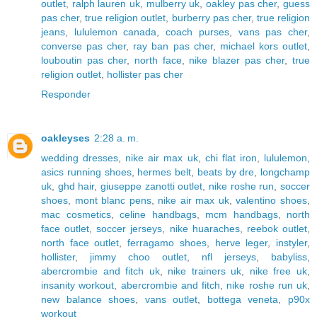
outlet
,
ralph lauren uk
,
mulberry uk
,
oakley pas cher
,
guess
pas cher
,
true religion outlet
,
burberry pas cher
,
true religion
jeans
,
lululemon canada
,
coach purses
,
vans pas cher
,
converse pas cher
,
ray ban pas cher
,
michael kors outlet
,
louboutin pas cher
,
north face
,
nike blazer pas cher
,
true
religion outlet
,
hollister pas cher
Responder
oakleyses
2:28 a. m.
wedding dresses
,
nike air max uk
,
chi flat iron
,
lululemon
,
asics running shoes
,
hermes belt
,
beats by dre
,
longchamp
uk
,
ghd hair
,
giuseppe zanotti outlet
,
nike roshe run
,
soccer
shoes
,
mont blanc pens
,
nike air max uk
,
valentino shoes
,
mac cosmetics
,
celine handbags
,
mcm handbags
,
north
face outlet
,
soccer jerseys
,
nike huaraches
,
reebok outlet
,
north face outlet
,
ferragamo shoes
,
herve leger
,
instyler
,
hollister
,
jimmy choo outlet
,
nfl jerseys
,
babyliss
,
abercrombie and fitch uk
,
nike trainers uk
,
nike free uk
,
insanity workout
,
abercrombie and fitch
,
nike roshe run uk
,
new balance shoes
,
vans outlet
,
bottega veneta
,
p90x
workout