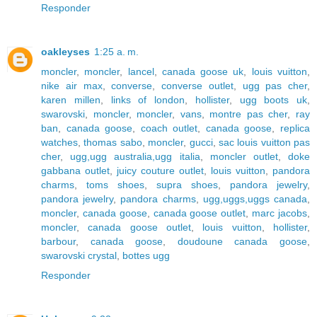
Responder
oakleyses
1:25 a. m.
moncler
,
moncler
,
lancel
,
canada goose uk
,
louis vuitton
,
nike air max
,
converse
,
converse outlet
,
ugg pas cher
,
karen millen
,
links of london
,
hollister
,
ugg boots uk
,
swarovski
,
moncler
,
moncler
,
vans
,
montre pas cher
,
ray
ban
,
canada goose
,
coach outlet
,
canada goose
,
replica
watches
,
thomas sabo
,
moncler
,
gucci
,
sac louis vuitton pas
cher
,
ugg,ugg australia,ugg italia
,
moncler outlet
,
doke
gabbana outlet
,
juicy couture outlet
,
louis vuitton
,
pandora
charms
,
toms shoes
,
supra shoes
,
pandora jewelry
,
pandora jewelry
,
pandora charms
,
ugg,uggs,uggs canada
,
moncler
,
canada goose
,
canada goose outlet
,
marc jacobs
,
moncler
,
canada goose outlet
,
louis vuitton
,
hollister
,
barbour
,
canada goose
,
doudoune canada goose
,
swarovski crystal
,
bottes ugg
Responder