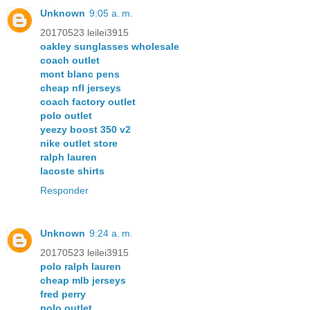
Unknown
9:05 a. m.
20170523 leilei3915
oakley sunglasses wholesale
coach outlet
mont blanc pens
cheap nfl jerseys
coach factory outlet
polo outlet
yeezy boost 350 v2
nike outlet store
ralph lauren
lacoste shirts
Responder
Unknown
9:24 a. m.
20170523 leilei3915
polo ralph lauren
cheap mlb jerseys
fred perry
polo outlet