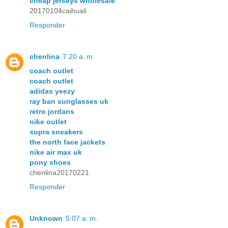
cheap jerseys wholesale
20170104caihuali
Responder
chenlina
7:20 a. m.
coach outlet
coach outlet
adidas yeezy
ray ban sunglasses uk
retro jordans
nike outlet
supra sneakers
the north face jackets
nike air max uk
pony shoes
chenlina20170221
Responder
Unknown
5:07 a. m.