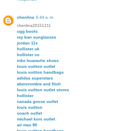
chenlina
6:44 a. m.
chenlina20151211
ugg boots
ray ban sunglasses
jordan 11s
hollister uk
hollister co
nike huarache shoes
louis vuitton outlet
louis vuitton handbags
adidas superstars
abercrombie and fitch
louis vuitton outlet stores
hollister
canada goose outlet
louis vuitton
coach outlet
michael kors outlet
air max 90
louis vuitton handbags