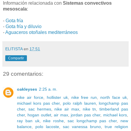
Información relacionada con
Sistemas convectivos
mesoscala
:
-
Gota fría
-
Gota fría y diluvio
-
Aguaceros otoñales mediterráneos
ELITISTA
en
17:51
Compartir
29 comentarios:
oakleyses
2:25 a. m.
nike air force
,
hollister uk
,
nike free run
,
north face uk
,
michael kors pas cher
,
polo ralph lauren
,
longchamp pas
cher
,
sac hermes
,
nike air max
,
nike tn
,
timberland pas
cher
,
hogan outlet
,
air max
,
jordan pas cher
,
michael kors
,
ray ban uk
,
nike roshe
,
sac longchamp pas cher
,
new
balance
,
polo lacoste
,
sac vanessa bruno
,
true religion