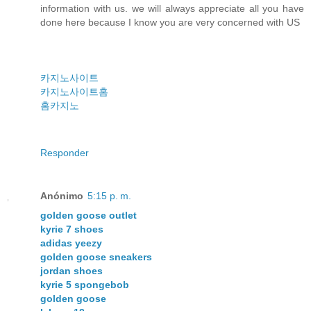
information with us. we will always appreciate all you have
done here because I know you are very concerned with US
카지노사이트
카지노사이트홈
홈카지노
Responder
Anónimo
5:15 p. m.
golden goose outlet
kyrie 7 shoes
adidas yeezy
golden goose sneakers
jordan shoes
kyrie 5 spongebob
golden goose