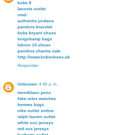
kobe 9
lacoste outlet
nmd
authentic jordans
pandora bracelet
kobe bryant shoes
longchamp bags
lebron 14 shoes
pandora charms sale
http://www.kobeshoes.uk
Responder
Unknown
4:40 a. m.
montblanc pens
fake rolex watches
hermes bags
nike outlet online
ralph lauren outlet
white sox jerseys
red sox jerseys
burberry outlet