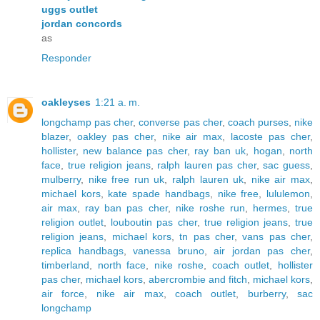
uggs outlet
jordan concords
as
Responder
oakleyses
1:21 a. m.
longchamp pas cher
,
converse pas cher
,
coach purses
,
nike
blazer
,
oakley pas cher
,
nike air max
,
lacoste pas cher
,
hollister
,
new balance pas cher
,
ray ban uk
,
hogan
,
north
face
,
true religion jeans
,
ralph lauren pas cher
,
sac guess
,
mulberry
,
nike free run uk
,
ralph lauren uk
,
nike air max
,
michael kors
,
kate spade handbags
,
nike free
,
lululemon
,
air max
,
ray ban pas cher
,
nike roshe run
,
hermes
,
true
religion outlet
,
louboutin pas cher
,
true religion jeans
,
true
religion jeans
,
michael kors
,
tn pas cher
,
vans pas cher
,
replica handbags
,
vanessa bruno
,
air jordan pas cher
,
timberland
,
north face
,
nike roshe
,
coach outlet
,
hollister
pas cher
,
michael kors
,
abercrombie and fitch
,
michael kors
,
air force
,
nike air max
,
coach outlet
,
burberry
,
sac
longchamp