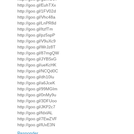
http://goo.gl/EuhTXx
http://goo.gl/1FV02d
http://goo.gl/Vhc48a
http://goo.gl/LnPR8d
http://goo.gl/ItzfTm
http://goo.gl/pz5spP
http://goo.gl/V9uXc9
http://goo.gl/WrJz8T
http://goo.gl/87mgQW
http://goo.gl/JYBSxG
http://goo.gl/ueKcHK
http://goo.gl/NCQd0C
http://goo.gl/dh10Iu
http://goo.gl/a6JceK
http://goo.gl/99MGIm
http://goo.gl/0nMy9u
http://goo.gl/3DFUoo
http://goo.gl/JKP2c7
http://goo.gl/fdxlAL
http://goo.gl/7EwZVF
http://goo.gl/lUxE3N
Responder