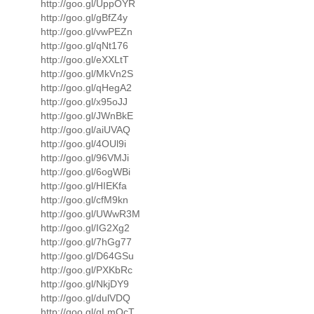
http://goo.gl/UppOYR
http://goo.gl/gBfZ4y
http://goo.gl/vwPEZn
http://goo.gl/qNt176
http://goo.gl/eXXLtT
http://goo.gl/MkVn2S
http://goo.gl/qHegA2
http://goo.gl/x95oJJ
http://goo.gl/JWnBkE
http://goo.gl/aiUVAQ
http://goo.gl/4OUl9i
http://goo.gl/96VMJi
http://goo.gl/6ogWBi
http://goo.gl/HIEKfa
http://goo.gl/cfM9kn
http://goo.gl/UWwR3M
http://goo.gl/IG2Xg2
http://goo.gl/7hGg77
http://goo.gl/D64GSu
http://goo.gl/PXKbRc
http://goo.gl/NkjDY9
http://goo.gl/dulVDQ
http://goo.gl/gLmOcT