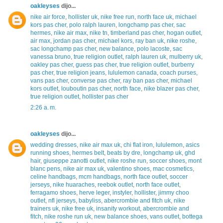
oakleyses
dijo...
nike air force
,
hollister uk
,
nike free run
,
north face uk
,
michael
kors pas cher
,
polo ralph lauren
,
longchamp pas cher
,
sac
hermes
,
nike air max
,
nike tn
,
timberland pas cher
,
hogan outlet
,
air max
,
jordan pas cher
,
michael kors
,
ray ban uk
,
nike roshe
,
sac longchamp pas cher
,
new balance
,
polo lacoste
,
sac
vanessa bruno
,
true religion outlet
,
ralph lauren uk
,
mulberry uk
,
oakley pas cher
,
guess pas cher
,
true religion outlet
,
burberry
pas cher
,
true religion jeans
,
lululemon canada
,
coach purses
,
vans pas cher
,
converse pas cher
,
ray ban pas cher
,
michael
kors outlet
,
louboutin pas cher
,
north face
,
nike blazer pas cher
,
true religion outlet
,
hollister pas cher
2:26 a. m.
oakleyses
dijo...
wedding dresses
,
nike air max uk
,
chi flat iron
,
lululemon
,
asics
running shoes
,
hermes belt
,
beats by dre
,
longchamp uk
,
ghd
hair
,
giuseppe zanotti outlet
,
nike roshe run
,
soccer shoes
,
mont
blanc pens
,
nike air max uk
,
valentino shoes
,
mac cosmetics
,
celine handbags
,
mcm handbags
,
north face outlet
,
soccer
jerseys
,
nike huaraches
,
reebok outlet
,
north face outlet
,
ferragamo shoes
,
herve leger
,
instyler
,
hollister
,
jimmy choo
outlet
,
nfl jerseys
,
babyliss
,
abercrombie and fitch uk
,
nike
trainers uk
,
nike free uk
,
insanity workout
,
abercrombie and
fitch
,
nike roshe run uk
,
new balance shoes
,
vans outlet
,
bottega