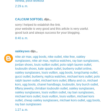
veneta
,
p90x workout
2:29 a. m.
CALCIUM SOFTGEL
dijo...
sorry I helped to establish the link.
your website is very good and this article is very useful.
good luck and always success for your blogging.
8:40 a. m.
oakleyses
dijo...
nike air max
,
ugg boots
,
nike outlet
,
nike free
,
oakley
sunglasses
,
nike air max
,
replica watches
,
ray ban sunglasses
,
jordan shoes
,
louis vuitton outlet
,
polo ralph lauren outlet
,
louboutin shoes
,
kate spade outlet
,
burberry outlet online
,
oakley sunglasses
,
louis vuitton
,
ugg boots
,
longchamp outlet
,
gucci outlet
,
burberry
,
replica watches
,
michael kors outlet
,
polo
ralph lauren outlet
,
michael kors outlet
,
tiffany and co
,
michael
kors
,
ugg boots
,
chanel handbags
,
louboutin
,
tory burch outlet
,
tiffany jewelry
,
christian louboutin outlet
,
oakley sunglasses
,
oakley sunglasses
,
louis vuitton outlet
,
ray ban sunglasses
,
michael kors outlet
,
louis vuitton
,
louis vuitton
,
michael kors
outlet
,
cheap oakley sunglasses
,
michael kors outlet
,
ugg boots
,
ray ban sunglasses
1:27 a. m.