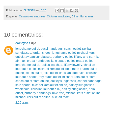
Publicado por
ELITISTA
en
16:26
Etiquetas:
Catástrofes naturales
,
Ciclones tropicales
,
Clima
,
Huracanes
10 comentarios:
oakleyses
dijo...
longchamp outlet
,
gucci handbags
,
coach outlet
,
ray ban
sunglasses
,
jordan shoes
,
longchamp outlet
,
michael kors
outlet
,
ray ban sunglasses
,
burberry outlet
,
tiffany and co
,
nike
air max
,
prada handbags
,
kate spade outlet
,
prada outlet
,
longchamp outlet
,
replica watches
,
tiffany jewelry
,
christian
louboutin outlet
,
michael kors outlet
,
polo ralph lauren outlet
online
,
coach outlet
,
nike outlet
,
christian louboutin
,
christian
louboutin shoes
,
tory burch outlet
,
michael kors outlet store
,
coach outlet store online
,
oakley sunglasses
,
chanel handbags
,
kate spade
,
michael kors outlet online
,
oakley sunglasses
wholesale
,
christian louboutin uk
,
oakley sunglasses
,
polo
outlet
,
burberry handbags
,
nike free
,
michael kors outlet online
,
michael kors outlet online
,
nike air max
2:26 a. m.