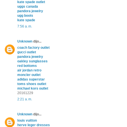
kate spade outlet
uggs canada
pandora jewelry
ugg boots
kate spade
7:56 a. m.
Unknown
dijo...
coach factory outlet
gucci outlet
pandora jewelry
oakley sunglasses
red bottoms
air jordan retro
moncler outlet
adidas superstar
toms shoes outlet
michael kors outlet
20161229
2:21 a. m.
Unknown
dijo...
louis vuitton
herve leger dresses