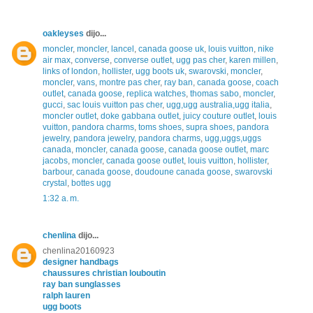
oakleyses
dijo...
moncler
,
moncler
,
lancel
,
canada goose uk
,
louis vuitton
,
nike
air max
,
converse
,
converse outlet
,
ugg pas cher
,
karen millen
,
links of london
,
hollister
,
ugg boots uk
,
swarovski
,
moncler
,
moncler
,
vans
,
montre pas cher
,
ray ban
,
canada goose
,
coach
outlet
,
canada goose
,
replica watches
,
thomas sabo
,
moncler
,
gucci
,
sac louis vuitton pas cher
,
ugg,ugg australia,ugg italia
,
moncler outlet
,
doke gabbana outlet
,
juicy couture outlet
,
louis
vuitton
,
pandora charms
,
toms shoes
,
supra shoes
,
pandora
jewelry
,
pandora jewelry
,
pandora charms
,
ugg,uggs,uggs
canada
,
moncler
,
canada goose
,
canada goose outlet
,
marc
jacobs
,
moncler
,
canada goose outlet
,
louis vuitton
,
hollister
,
barbour
,
canada goose
,
doudoune canada goose
,
swarovski
crystal
,
bottes ugg
1:32 a. m.
chenlina
dijo...
chenlina20160923
designer handbags
chaussures christian louboutin
ray ban sunglasses
ralph lauren
ugg boots