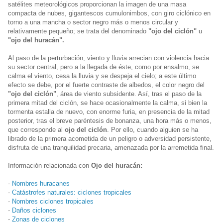
satélites meteorológicos proporcionan la imagen de una masa
compacta de nubes, gigantescos cumulonimbos, con giro ciclónico en
torno a una mancha o sector negro más o menos circular y
relativamente pequeño; se trata del denominado
"ojo del ciclón"
u
"ojo del huracán".
Al paso de la perturbación, viento y lluvia arrecian con violencia hacia
su sector central, pero a la llegada de éste, como por ensalmo, se
calma el viento, cesa la lluvia y se despeja el cielo; a este último
efecto se debe, por el fuerte contraste de albedos, el color negro del
"ojo del ciclón"
, área de viento subsidente. Así, tras el paso de la
primera mitad del ciclón, se hace ocasionalmente la calma, si bien la
tormenta estalla de nuevo, con enorme furia, en presencia de la mitad
posterior, tras el breve paréntesis de bonanza, una hora más o menos,
que corresponde al
ojo del ciclón
. Por ello, cuando alguien se ha
librado de la primera acometida de un peligro o adversidad persistente,
disfruta de una tranquilidad precaria, amenazada por la arremetida final.
Información relacionada con
Ojo del huracán:
-
Nombres huracanes
-
Catástrofes naturales: ciclones tropicales
-
Nombres ciclones tropicales
-
Daños ciclones
-
Zonas de ciclones