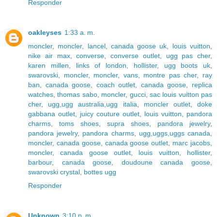
Responder
oakleyses
1:33 a. m.
moncler
,
moncler
,
lancel
,
canada goose uk
,
louis vuitton
,
nike air max
,
converse
,
converse outlet
,
ugg pas cher
,
karen millen
,
links of london
,
hollister
,
ugg boots uk
,
swarovski
,
moncler
,
moncler
,
vans
,
montre pas cher
,
ray
ban
,
canada goose
,
coach outlet
,
canada goose
,
replica
watches
,
thomas sabo
,
moncler
,
gucci
,
sac louis vuitton pas
cher
,
ugg,ugg australia,ugg italia
,
moncler outlet
,
doke
gabbana outlet
,
juicy couture outlet
,
louis vuitton
,
pandora
charms
,
toms shoes
,
supra shoes
,
pandora jewelry
,
pandora jewelry
,
pandora charms
,
ugg,uggs,uggs canada
,
moncler
,
canada goose
,
canada goose outlet
,
marc jacobs
,
moncler
,
canada goose outlet
,
louis vuitton
,
hollister
,
barbour
,
canada goose
,
doudoune canada goose
,
swarovski crystal
,
bottes ugg
Responder
Unknown
3:10 p. m.