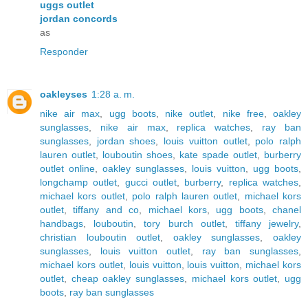
uggs outlet
jordan concords
as
Responder
oakleyses
1:28 a. m.
nike air max
,
ugg boots
,
nike outlet
,
nike free
,
oakley
sunglasses
,
nike air max
,
replica watches
,
ray ban
sunglasses
,
jordan shoes
,
louis vuitton outlet
,
polo ralph
lauren outlet
,
louboutin shoes
,
kate spade outlet
,
burberry
outlet online
,
oakley sunglasses
,
louis vuitton
,
ugg boots
,
longchamp outlet
,
gucci outlet
,
burberry
,
replica watches
,
michael kors outlet
,
polo ralph lauren outlet
,
michael kors
outlet
,
tiffany and co
,
michael kors
,
ugg boots
,
chanel
handbags
,
louboutin
,
tory burch outlet
,
tiffany jewelry
,
christian louboutin outlet
,
oakley sunglasses
,
oakley
sunglasses
,
louis vuitton outlet
,
ray ban sunglasses
,
michael kors outlet
,
louis vuitton
,
louis vuitton
,
michael kors
outlet
,
cheap oakley sunglasses
,
michael kors outlet
,
ugg
boots
,
ray ban sunglasses