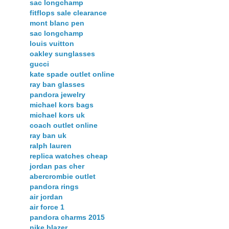
sac longchamp
fitflops sale clearance
mont blanc pen
sac longchamp
louis vuitton
oakley sunglasses
gucci
kate spade outlet online
ray ban glasses
pandora jewelry
michael kors bags
michael kors uk
coach outlet online
ray ban uk
ralph lauren
replica watches cheap
jordan pas cher
abercrombie outlet
pandora rings
air jordan
air force 1
pandora charms 2015
nike blazer