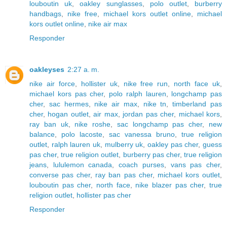
louboutin uk
,
oakley sunglasses
,
polo outlet
,
burberry
handbags
,
nike free
,
michael kors outlet online
,
michael
kors outlet online
,
nike air max
Responder
oakleyses
2:27 a. m.
nike air force
,
hollister uk
,
nike free run
,
north face uk
,
michael kors pas cher
,
polo ralph lauren
,
longchamp pas
cher
,
sac hermes
,
nike air max
,
nike tn
,
timberland pas
cher
,
hogan outlet
,
air max
,
jordan pas cher
,
michael kors
,
ray ban uk
,
nike roshe
,
sac longchamp pas cher
,
new
balance
,
polo lacoste
,
sac vanessa bruno
,
true religion
outlet
,
ralph lauren uk
,
mulberry uk
,
oakley pas cher
,
guess
pas cher
,
true religion outlet
,
burberry pas cher
,
true religion
jeans
,
lululemon canada
,
coach purses
,
vans pas cher
,
converse pas cher
,
ray ban pas cher
,
michael kors outlet
,
louboutin pas cher
,
north face
,
nike blazer pas cher
,
true
religion outlet
,
hollister pas cher
Responder