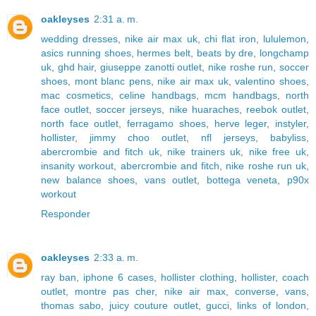
oakleyses
2:31 a. m.
wedding dresses
,
nike air max uk
,
chi flat iron
,
lululemon
,
asics running shoes
,
hermes belt
,
beats by dre
,
longchamp
uk
,
ghd hair
,
giuseppe zanotti outlet
,
nike roshe run
,
soccer
shoes
,
mont blanc pens
,
nike air max uk
,
valentino shoes
,
mac cosmetics
,
celine handbags
,
mcm handbags
,
north
face outlet
,
soccer jerseys
,
nike huaraches
,
reebok outlet
,
north face outlet
,
ferragamo shoes
,
herve leger
,
instyler
,
hollister
,
jimmy choo outlet
,
nfl jerseys
,
babyliss
,
abercrombie and fitch uk
,
nike trainers uk
,
nike free uk
,
insanity workout
,
abercrombie and fitch
,
nike roshe run uk
,
new balance shoes
,
vans outlet
,
bottega veneta
,
p90x
workout
Responder
oakleyses
2:33 a. m.
ray ban
,
iphone 6 cases
,
hollister clothing
,
hollister
,
coach
outlet
,
montre pas cher
,
nike air max
,
converse
,
vans
,
thomas sabo
,
juicy couture outlet
,
gucci
,
links of london
,