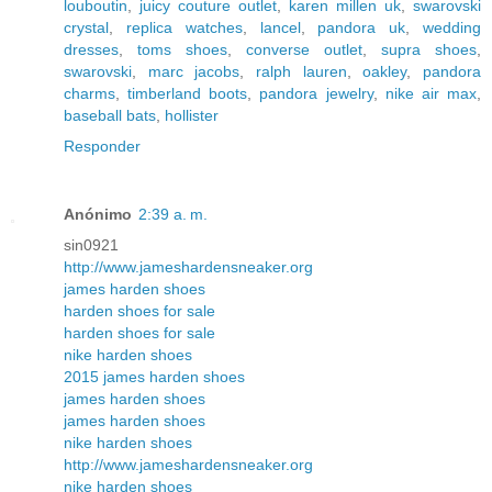
louboutin
,
juicy couture outlet
,
karen millen uk
,
swarovski
crystal
,
replica watches
,
lancel
,
pandora uk
,
wedding
dresses
,
toms shoes
,
converse outlet
,
supra shoes
,
swarovski
,
marc jacobs
,
ralph lauren
,
oakley
,
pandora
charms
,
timberland boots
,
pandora jewelry
,
nike air max
,
baseball bats
,
hollister
Responder
Anónimo
2:39 a. m.
sin0921
http://www.jameshardensneaker.org
james harden shoes
harden shoes for sale
harden shoes for sale
nike harden shoes
2015 james harden shoes
james harden shoes
james harden shoes
nike harden shoes
http://www.jameshardensneaker.org
nike harden shoes